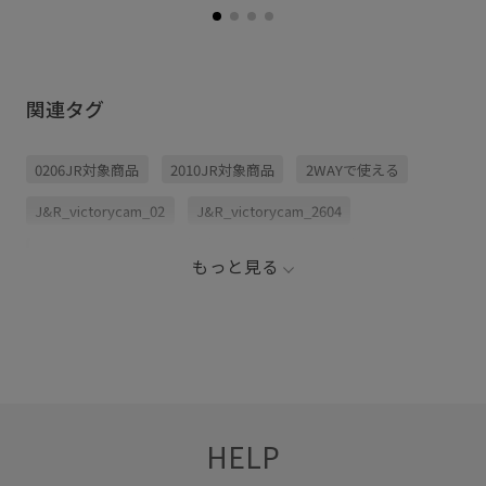
関連タグ
0206JR対象商品
2010JR対象商品
2WAYで使える
J&R_victorycam_02
J&R_victorycam_2604
J&R_victorycam_2604l
J&R_waterrepellent
もっと見る
JUN&ROPE260422クーポン対象アイテム
JUN&ROPE260514クーポン対象アイテム
JUN&ROPE260521クーポン対象アイテム
JUN&ROPE260807対象アイテム
recommenditem_J&R_w
HELP
しっかりカバー
カラーバリエーション豊富
ゴルフ