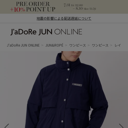
地震の影響による配送遅延について
J'aDoRe JUN ONLINE（ジャドール ジュ
ン オンライン）
J'aDoRe JUN ONLINE
JUN&ROPÉ
ワンピース
ワンピース
レインワ