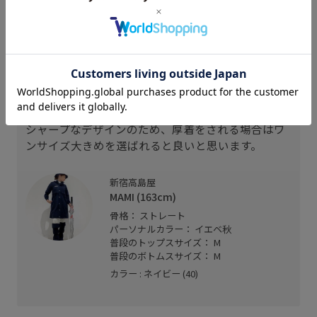
スタッフレビュー
スナップボタンで半袖にもなる2WAY仕様は、すっき
りと上品に着こなせるデザインでフードは襟に収納
でき、シーンに合わせてアレンジ自在です！
雨を防ぎながら、快適さを追求した高機能な一着で
。
す。
シャープなデザインのため、厚着をされる場合はワ
ンサイズ大きめを選ばれると良いと思います。
新宿高島屋
MAMI (163cm)
骨格： ストレート
パーソナルカラー： イエベ秋
普段のトップスサイズ： M
普段のボトムスサイズ： M
カラー : ネイビー (40)