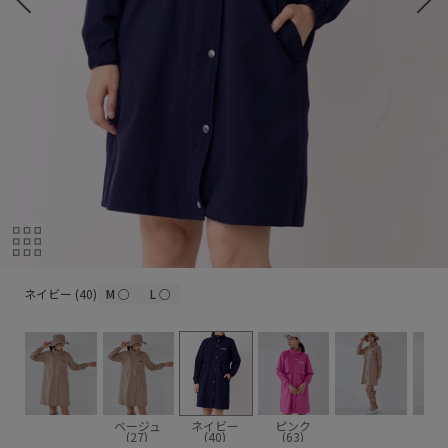
ネイビー (40)
ネイビー (40)
M
○
L
○
ベージュ
ネイビー
ピンク
(27)
(40)
(63)