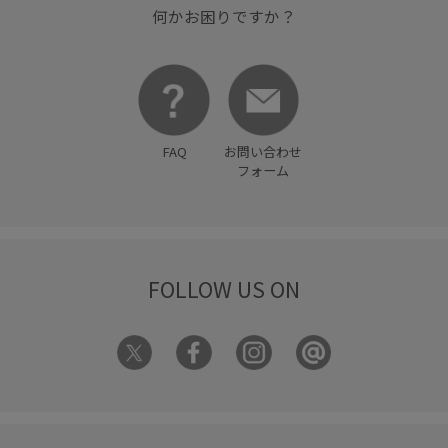
シューズ
ジャケット
スタイリッシュ
スッキリ
何かお困りですか？
タウンユース
デザイン性
ハット
パンツ
フィット感
フード
レイングッズ
レッグウォーマー
ロゴプリント
ワンピース
上品
FAQ
お問い合わせ
伸縮性
切り替え
夏の機能素材アイテム
幅広
フォーム
快適
撥水加工
撥水性
毎年人気
着脱しやすい
通気性
FOLLOW US ON