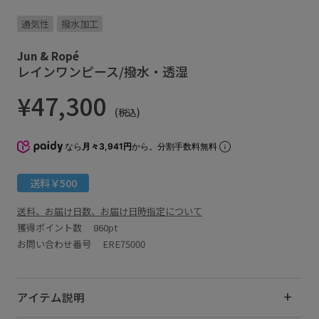
通気性
撥水加工
Jun & Ropé
レインワンピース/撥水・透湿
¥47,300
(税込)
なら
月々3,941円
から。分割手数料無料
送料￥500
送料、お届け日数、お届け日時指定について
獲得ポイント数
860pt
お問い合わせ番号 ERE75000
アイテム説明