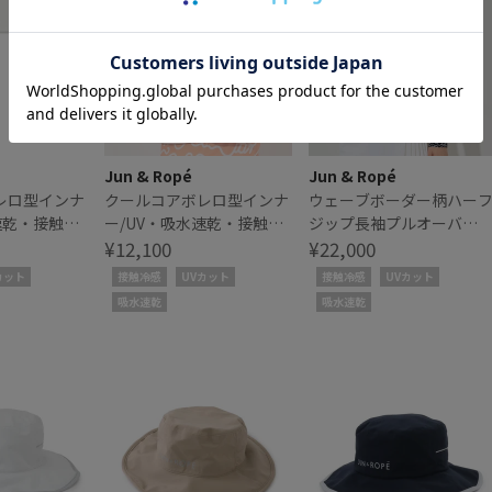
Jun & Ropé
Jun & Ropé
レロ型インナ
クールコアボレロ型インナ
ウェーブボーダー柄ハー
速乾・接触冷
ー/UV・吸水速乾・接触冷
ジップ長袖プルオーバ
感
¥12,100
ー/UV・吸水速乾・接触冷
¥22,000
感
カット
接触冷感
UVカット
接触冷感
UVカット
吸水速乾
吸水速乾