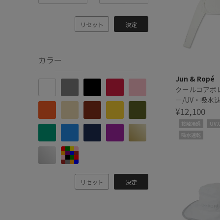
リセット
決定
カラー
Jun & Ropé
クールコアボ
ー/UV・吸水
感
¥12,100
接触冷感
UV
吸水速乾
リセット
決定