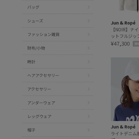
バッグ
シューズ
Jun & Ropé
【NOIR】ナ
ファッション雑貨
ットフルジッ
接触冷感・防
¥47,300
接
財布/小物
ックス
時計
ヘアアクセサリー
アクセサリー
アンダーウェア
レッグウェア
Jun & Ropé
帽子
ライトデニム