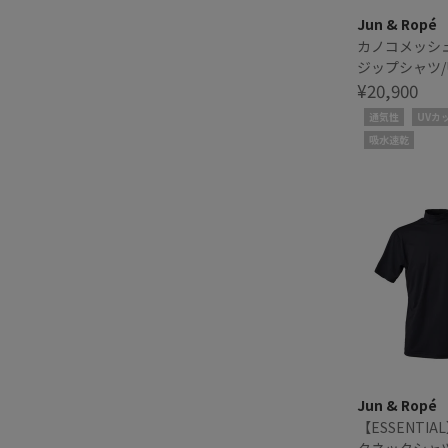
Jun & Ropé
カノコメッシ
ジップシャツ/
乾
¥20,900
通気性
UVカ
吸水速乾
Jun & Ropé
【ESSENTI
クネックシャツ