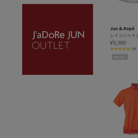
Jun & Ropé
レインハット
¥9,900
1件
撥水加工