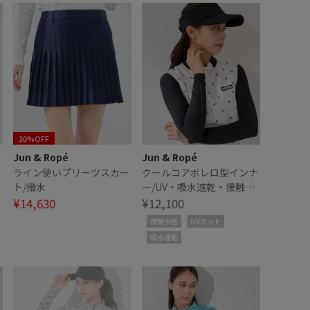
30%OFF
Jun & Ropé
Jun & Ropé
ー
ライン使いプリーツスカー
クールコアボレロ型インナ
ト/撥水
ー/UV・吸水速乾・接触冷
¥14,630
感
¥12,100
接触冷感
UVカット
吸水速乾