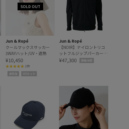
Jun & Ropé
Jun & Ropé
クールマックスサッカー
【NOIR】ナイロントリコ
3WAYハット/UV・遮熱
ットフルジップパーカー/
¥10,450
接触冷感・防シワ・ユニセ
¥47,300
接触冷感
ックス
2件
通気性
UVカット