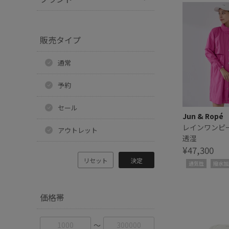
販売タイプ
通常
予約
セール
Jun & Ropé
レインワンピ
アウトレット
透湿
¥47,300
リセット
決定
通気性
撥水加
価格帯
〜