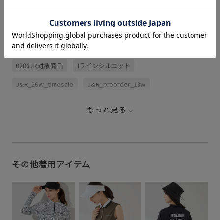
関連タグ
0206JR対象商品
Iラインシルエット
J&R_26W_timesale
J&R_preorder_13w
J&R_rbotomms
JUN&ROPE260422クーポン対象アイテム
もっと見る
JUN&ROPE260514クーポン対象アイテム
JUN&ROPE260521クーポン対象アイテム
JUN&ROPE260807対象アイテム
UVカット
その他着用アイテム
ちょうど良い丈感
インナーパンツ
ウエストがゴム
ゴルフ
シンプル
スカート
スタイリッシュ
スッキリ
ストレスフリー
ストレッチ性