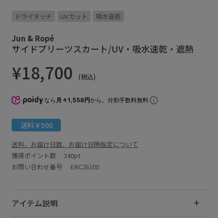
ドライタッチ
UVカット
吸水速乾
Jun & Ropé
サイドプリーツスカート/UV・吸水速乾・遮熱
¥18,700
(税込)
なら
月々1,558円
から。分割手数料無料
送料￥500
送料、お届け日数、お届け日時指定について
獲得ポイント数
340pt
お問い合わせ番号 ERC26100
アイテム説明