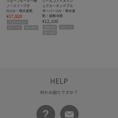
ウェーブボーダー柄
クールコア×メッシ
ノースリーブポ
ュクルーネックプル
ロ/UV・吸水速乾
オーバー/UV・吸水速
¥17,820
乾・接触冷感
¥12,100
2BUY10%OFF
接触冷感
UVカット
UVカット
吸水速乾
吸水速乾
HELP
何かお困りですか？