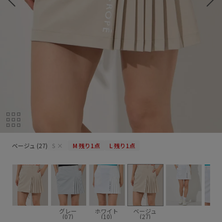
ベージュ (27)
ベージュ (27)
S
×
M
残り1点
L
残り1点
グレー
ホワイト
ベージュ
(07)
(10)
(27)