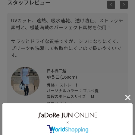
スタッフレビュー
UVカット、遮熱、吸水速乾、透け防止、ストレッチ
素材と、機能満載のパーフェクト素材を使用！
サラッとドライな質感ですが、シワになりにくく、
プリーツも洗濯しても取れにくいので扱いやすいで
す。
日本橋三越
ゆうこ (160cm)
骨格： ストレート
パーソナルカラー： ブルべ夏
普段のボトムスサイズ： M
着用サイズ : M
カラー : グレー (07)