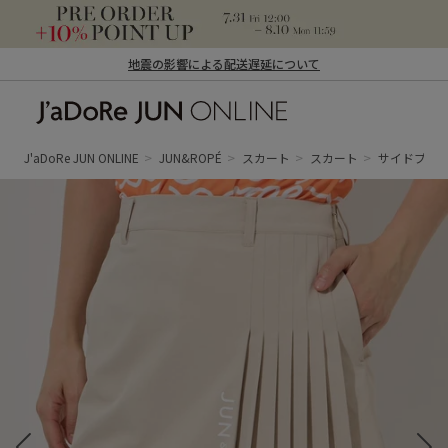
地震の影響による配送遅延について
J'aDoRe JUN ONLINE（ジャドール ジュ
ン オンライン）
J'aDoRe JUN ONLINE
JUN&ROPÉ
スカート
スカート
サイドプリー