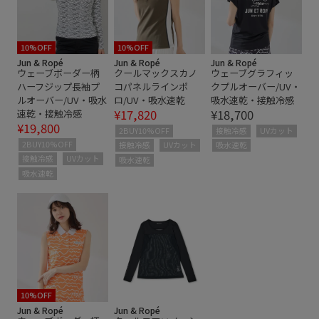
タウンユース
デザイン性
ドライ
ドライタッチ
パンツ
プリーツスカート
伸縮性
切り替え
10%OFF
10%OFF
Jun & Ropé
Jun & Ropé
Jun & Ropé
ウェーブボーダー柄
クールマックスカノ
ウェーブグラフィッ
吸水速乾
夏の機能素材アイテム
大人の女性
幅広
ハーフジップ長袖プ
コパネルラインポ
クプルオーバー/UV・
ルオーバー/UV・吸水
ロ/UV・吸水速乾
吸水速乾・接触冷感
機能素材
美脚
美脚効果
肌離れが良い
華やか
¥17,820
¥18,700
速乾・接触冷感
¥19,800
都会的
2BUY10%OFF
接触冷感
UVカット
2BUY10%OFF
接触冷感
UVカット
吸水速乾
接触冷感
UVカット
吸水速乾
吸水速乾
10%OFF
Jun & Ropé
Jun & Ropé