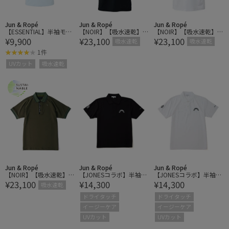
Jun & Ropé
Jun & Ropé
Jun & Ropé
【ESSENTIAL】半袖モッ
【NOIR】【吸水速乾】配
【NOIR】【吸水速乾】配
¥9,900
¥23,100
¥23,100
クネックシャツ/UV・吸
色ライン使い半袖ポロシ
色ライン使い半袖ポロシ
吸水速乾
吸水速乾
水速乾
ャツ［一部WEB限定カラ
ャツ［一部WEB限定カラ
1件
ー］
ー］
UVカット
吸水速乾
Jun & Ropé
Jun & Ropé
Jun & Ropé
【NOIR】【吸水速乾】配
【JONESコラボ】半袖ポ
【JONESコラボ】半袖ポ
¥23,100
¥14,300
¥14,300
色ライン使い半袖ポロシ
ロシャツ/UV・速乾・ユ
ロシャツ/UV・速乾・ユ
吸水速乾
ャツ［一部WEB限定カラ
ニセックス
ニセックス
ドライタッチ
ドライタッチ
ー］
イージーケア
イージーケア
UVカット
UVカット