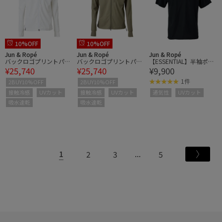
10%OFF
10%OFF
Jun & Ropé
Jun & Ropé
Jun & Ropé
バックロゴプリントパー
バックロゴプリントパー
【ESSENTIAL】半袖ポロ
¥25,740
¥25,740
¥9,900
カー/UV・吸水速乾・ポ
カー/UV・吸水速乾・ポ
シャツ/UV
ケッタブル
ケッタブル
1件
2BUY10%OFF
2BUY10%OFF
接触冷感
UVカット
接触冷感
UVカット
通気性
UVカット
吸水速乾
吸水速乾
1
2
3
5