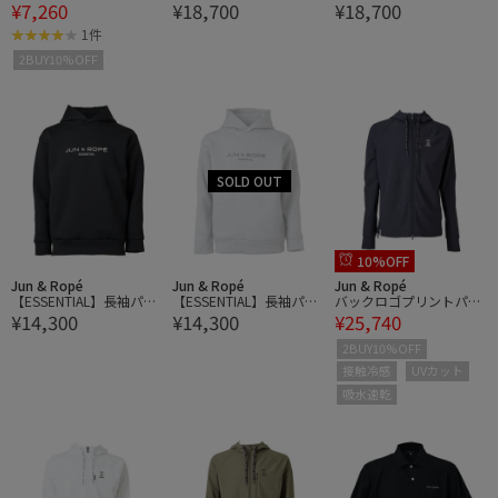
¥7,260
¥18,700
¥18,700
ッグ
トロゴ長袖プルオーバー
トロゴ長袖プルオーバー
1件
2BUY10%OFF
10%OFF
Jun & Ropé
Jun & Ropé
Jun & Ropé
【ESSENTIAL】長袖パー
【ESSENTIAL】長袖パー
バックロゴプリントパー
¥14,300
¥14,300
¥25,740
カー
カー
カー/UV・吸水速乾・ポ
ケッタブル
2BUY10%OFF
接触冷感
UVカット
吸水速乾