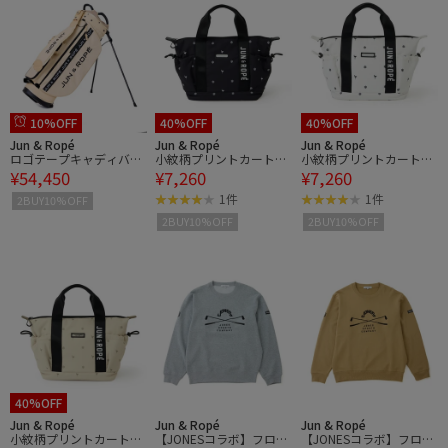
10%OFF
40%OFF
40%OFF
Jun & Ropé
Jun & Ropé
Jun & Ropé
ロゴテープキャディバッ
小紋柄プリントカートバ
小紋柄プリントカートバ
¥54,450
¥7,260
¥7,260
グ
ッグ
ッグ
1件
1件
2BUY10%OFF
2BUY10%OFF
2BUY10%OFF
40%OFF
Jun & Ropé
Jun & Ropé
Jun & Ropé
小紋柄プリントカートバ
【JONESコラボ】フロン
【JONESコラボ】フロン