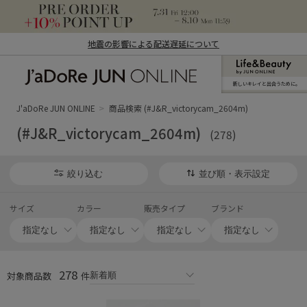
地震の影響による配送遅延について
新しいキレイと出合うために。
J'aDoRe JUN ONLINE（ジャドール ジュ
ン オンライン）
J'aDoRe JUN ONLINE
商品検索 (#J&R_victorycam_2604m)
(#J&R_victorycam_2604m)
(278)
絞り込む
並び順・表示設定
サイズ
カラー
販売タイプ
ブランド
278
対象商品数
件