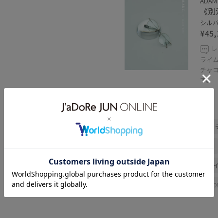
ADAM
《別
シルバー
¥45,
レ
ライ
チャ
す。
関連タグ
夏コーデ
運動会コーデ
推し活コーデ
雨の日コーデ
大人カジュアル
パンツスタ
シンプルコーデ
ADAM ET RO
Tシャツ/カットソー
パンツ