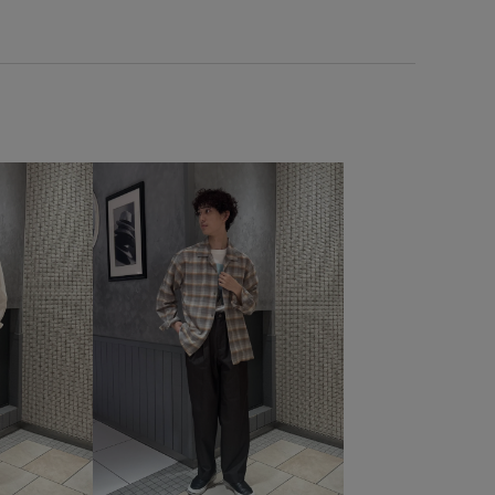
KZ16050
GMS06210
26SS30
26SS30BI
adidas
homme_ex_2026
Mens_GW
TANGTANG
感
さらりとした
ふくらみ
アイコニック
ム
グラフィックT
コントラスト
コート
ゴム仕様
ケット
スエード
ステッチ
ストレスフリー
トレンド
トレンド感
ドレス
ハリ感
ワイドシルエット
上品
光沢感
別注アイテム
涼感
高級感