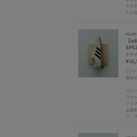
トで
どと
ADAM
【adi
SPEZ
ホワイト
¥16,
レ
普段の
スニ
らキレ
シッ
土踏
い、