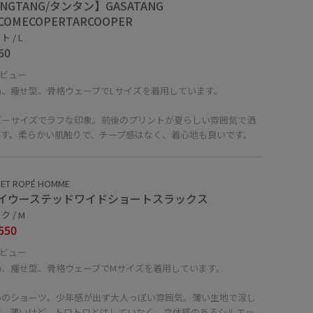
NGTANG/タンタン】GASATANG
COMECOPERTARCOOPER
 / L
50
ビュー
cm、痩せ型、骨格ウェーブでLサイズを着用しています。
バーサイズでラフな印象。前後のプリントが夏らしい雰囲気で洒
ます。柔らかい肌触りで、チープ感はなく、着心地も良いです。
 ET ROPÉ HOMME
イウーステッドワイドショートスラックス
 / M
550
ビュー
cm、痩せ型、骨格ウェーブでMサイズを着用しています。
めのショーツ。少年感が出ず大人っぽい雰囲気。薄い生地で涼し
す。薄いけど、トロトロとはしていなく、立体感のあるシルエッ