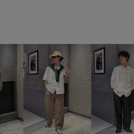
GKA16100
GKM16160
G
adidas_ex_2026
BLANC..
お手入れしやすい
きちんと
イージーケア
ウエストがゴ
サンダル
ショーツ
ジャ
スポーツ
スポーツウェア
ポリエステル
モノトーン
快適
暑い夏でも快適
清