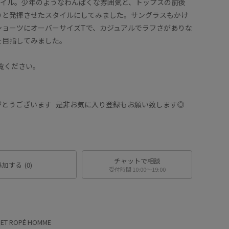
タイル。少年のようなわんぱくな雰囲気と、トップスの前後
りと発揮させたスタイルにしてみました。サングラスもかけ
ショーツにオーバーサイズTで、カジュアルでラフさがありな
を目指してみました。
覧ください。
がとうございます 是非お気に入り登録もお願い致します◎
チャットで相談
追加する
(0)
受付時間 10:00〜19:00
 ET ROPÉ HOMME