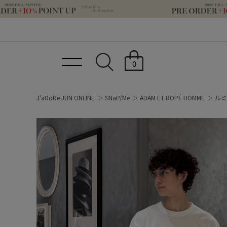
0
J'aDoRe JUN ONLINE
SNaP/Me
ADAM ET ROPÉ HOMME
ルミ