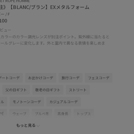
 ET ROPÉ HOMME
注》【BLANC/ブラン】EXメタルフォーム
 / F
100
ビュー
ムカラーのカラー調光レンズが別注ポイント。紫外線に当たると
コールグレーに変化します。外と室内で異なる表情を楽しめま
デートコーデ
お出かけコーデ
旅行コーデ
フェスコーデ
父の日ギフト
敬老の日ギフト
ストリート
イル
モノトーンコーデ
カジュアルコーデ
PÉ
ウェーブ
ブルべ冬
高身長
トップス
もっと見る
シューズ
スニーカー
ファッション雑貨
サングラス