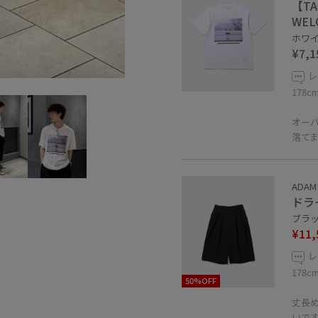
【TA
WEL
ホワイト
¥7,1
レ
178
オー
落て
ADAM
ドラ
ブラック
¥11,
レ
178
50%OFF
丈長
いで