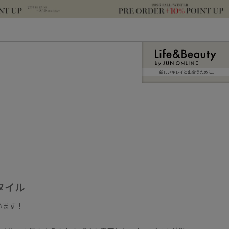
新しいキレイと出合うために。
タイル
います！