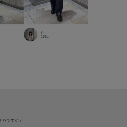
yu
166cm
困りですか？