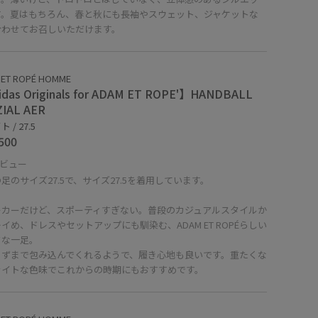
す。夏はもちろん、春と秋にも長袖やスウェット、ジャケットな
合わせてお召しいただけます。
 ET ROPÉ HOMME
das Originals for ADAM ET ROPE'】HANDBALL
IAL AER
 / 27.5
500
ビュー
足のサイズ27.5で、サイズ27.5を着用しています。
ーカーだけど、スポーティすぎない。普段のカジュアルスタイルか
イめ、ドレスやセットアップにも馴染む、ADAM ET ROPÉらしい
クな一足。
まずまで包み込んでくれるようで、履き心地も良いです。重たくな
ライトな色味でこれからの時期にもおすすめです。