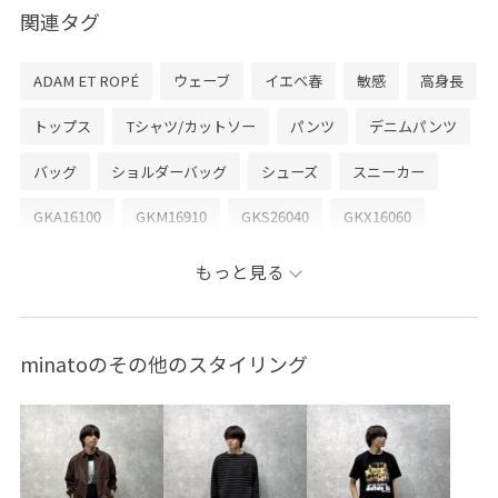
関連タグ
ADAM ET ROPÉ
ウェーブ
イエベ春
敏感
高身長
トップス
Tシャツ/カットソー
パンツ
デニムパンツ
バッグ
ショルダーバッグ
シューズ
スニーカー
GKA16100
GKM16910
GKS26040
GKX16060
26SS30
adidas_ex_2026
homme_ex_2026
もっと見る
Mens_GW
Tシャツ
ゆったり
アイコニック
クロップド丈
コントラスト
コート
シャツ
minatoのその他のスタイリング
ジャケット
ジャージ
ジーンズ
スウェット
スエード
ステッチ
スポーツ
スポーツウェア
セーター
タイト
デニム生地
トレンド
ドレス