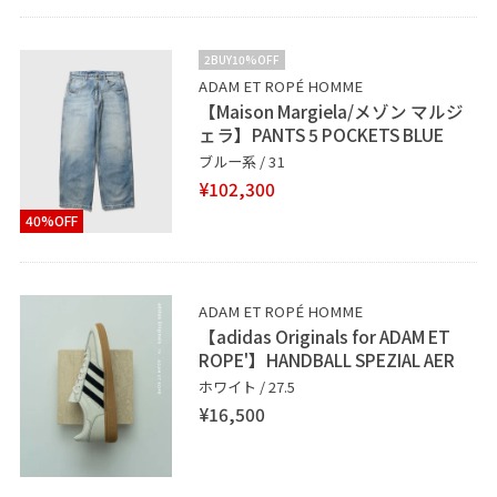
2BUY10%OFF
ADAM ET ROPÉ HOMME
【Maison Margiela/メゾン マルジ
ェラ】PANTS 5 POCKETS BLUE
ブルー系 / 31
¥102,300
40%OFF
ADAM ET ROPÉ HOMME
【adidas Originals for ADAM ET
ROPE'】HANDBALL SPEZIAL AER
ホワイト / 27.5
¥16,500