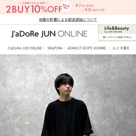
地震の影響による配送遅延について
新しいキレイと出合うために。
J'aDoRe JUN ONLINE（ジャドール ジュ
ン オンライン）
J'aDoRe JUN ONLINE
SNaP/Me
ADAM ET ROPÉ HOMME
ルミネ新宿LUM