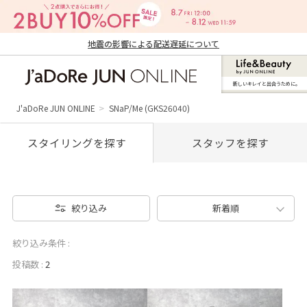
地震の影響による配送遅延について
新しいキレイと出合うために。
J'aDoRe JUN ONLINE（ジャドール ジュ
ン オンライン）
J'aDoRe JUN ONLINE
SNaP/Me (GKS26040)
スタイリングを探す
スタッフを探す
絞り込み
新着順
絞り込み条件 :
投稿数 :
2