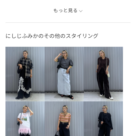
スポーツミックス
大人カジュアル
スカートスタイル
もっと見る
カジュアルコーデ
ADAM ET ROPÉ
ストレート
イエベ秋
乾燥
低身長
トップス
タンクトップ
にしじふみかのその他のスタイリング
ベスト
スカート
バッグ
ボストンバッグ
シューズ
サンダル
ファッション雑貨
サングラス
アクセサリー
ネックレス
バングル/リストバンド
EUC36180
EUF36000
EUZ36410
GAA04202
GAV06060
GAX06200
GAZ06080
GAZ06170
2026ceremonybi
26SS30
26SSceremony
2WAYで使える
Exclusive_GW
Miller
Miller別注
NewArrival
SETUP
sisi joia
Tシャツ