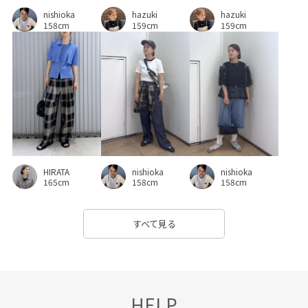
hazuki
nishioka
hazuki
ポリエステル
マチ付き
ミラー
モダン
モチーフ
159cm
158cm
159cm
モード
ラインストーン
リサイクル
リラックス感
ロングスカート
ロングスリーブ
ワンピース
伸縮性
傘
別注アイテム
動きやすい
取り外し可能
取り外し可能なショルダー
合わせやすい
夏雑貨
大人っぽい
安定感
履き心地が良い
快適
HIRATA
nishioka
nishioka
快適なはき心地
抜け感
歩きやすい
涼しげ
165cm
158cm
158cm
爽やか
疲れにくい
着心地が良い
着脱しやすい
すべて見る
程よい肉感
穿き心地が良い
立体的
肌見せ
肌馴染が良い
華やか
落ち着いた色
薄手
足捌きが楽
長財布
高見え
HELP