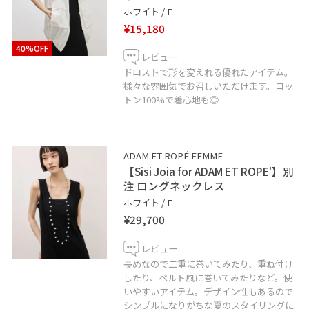
ホワイト / F
¥15,180
40%OFF
レビュー
ドロストで形を変えれる優れたアイテム。
様々な雰囲気でお召しいただけます。コッ
トン100%で着心地も◎
ADAM ET ROPÉ FEMME
【Sisi Joia for ADAM ET ROPE'】別
注 ロングネックレス
ホワイト / F
¥29,700
レビュー
長めなので二重に巻いてみたり、重ね付け
したり、ベルト風に巻いてみたりなど。使
いやすいアイテム。デザイン性もあるので
シンプルになりがちな夏のスタイリングに