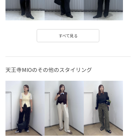
Wshoes_pickup
きれいに見える
きれいめ
ふくらみ
アダムエロぺボトム
アダムエロぺ雑貨
アンダーウェア
オーガニック
カジュアル
カッティング
すべて見る
キャミソール
キラキラ
コーディネートしやすい
シアー
シアー素材
シャツ
シンプル
ジャージ
天王寺MIOのその他のスタイリング
ジレ
スクエアネック
スタンドネック
ストラップ
スリット
セットアップ
セットアップ対象商品
タイト
タック
デイリーで活躍
デコルテがきれい
ドロストデザイン
ノースリーブ
バックスリット
バングル
パンツ
フェイクレザー
フェミニン
フラットサンダル
ヘルシー
ペプラム
ボーダー