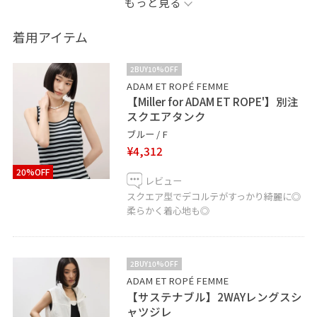
もっと見る
既にお問い合わせも多数！
是非チェックしてみてくださいね！
着用アイテム
お気に入り登録頂くと、 【お気に入り】タブから再度ご
2BUY10%OFF
覧頂く事ができます。フォローもポチッと☝︎ してもらえ
ADAM ET ROPÉ FEMME
【Miller for ADAM ET ROPE'】別注
るとすごく嬉しいので、そちらも是非ご利用下さ
スクエアタンク
い！！！
ブルー / F
¥4,312
@adam_fumi →インスタグラムはこちら♡
20%OFF
レビュー
天王寺MIO店では通信販売も承っております。
スクエア型でデコルテがすっかり綺麗に◎
柔らかく着心地も◎
お気軽にお問い合わせくださいませ。
06-6771-8117
2BUY10%OFF
LINEで天王寺ミオスタッフに相談は【友だち追加】をタ
ADAM ET ROPÉ FEMME
ップをして下さい
【サステナブル】2WAYレングスシ
ャツジレ