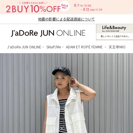
地震の影響による配送遅延について
新しいキレイと出合うために。
J'aDoRe JUN ONLINE（ジャドール ジュ
ン オンライン）
J'aDoRe JUN ONLINE
SNaP/Me
ADAM ET ROPÉ FEMME
天王寺MIO