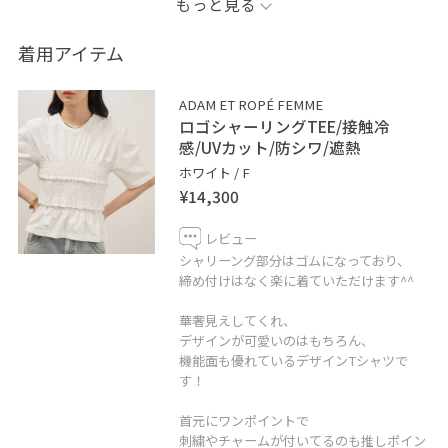
もっと見る
一枚で着映えするTシャツをご紹介します！
着用アイテム
程よく体にフィットしてくれるシャーリングで、
ADAM ET ROPÉ FEMME
華奢みえし、スタイルアップします！
ロゴシャーリングTEE/接触冷
感/UVカット/防シワ/遮熱
ホワイト / F
¥14,300
デザインが可愛いのはもちろん、
機能面がとても優れており、
レビュー
UVカット・接触冷感・防シワ・遮熱の四拍子！
シャリーング部分はゴムになっており、
締め付けはなく楽に着ていただけます^^
ホームクリーニング可能で、
華奢見えしてくれ、
酷暑でもたくさん着ていただけます！
デザインが可愛いのはもちろん、
機能面も優れているデザインTシャツで
す！
カラバリは3色。
首元にワンポイントで
ぜひ店頭やオンラインでチェックしてください♪
刺繍やチャームが付いてるのも推しポイン