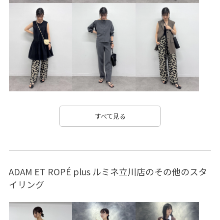
ギンガムチェック
コットン
コーディネートしやすい
シャツ
シャーリング
シルク
シンプル
ジャケット
ジャージ
ジャージ素材
ストラップ
スラックス
セットアップ
セットアップ対象商品
タック
タフタ
チェーン
デイリー使い
デニムシャツ
ネックレス
バングル
すべて見る
フラットサンダル
ブラウス
ベルト
ペプラム
ボリューム感
ポケットがポイント
ミニバッグ
ADAM ET ROPÉ plus ルミネ立川店のその他のスタ
ミュール
モード
ラインストーン
リラックス感
イリング
ワイドデニム
ワンピース
主役アイテム
伸縮性
光沢感
合わせやすい
夏雑貨
女性らしさ
安定感