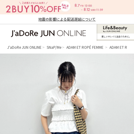
地震の影響による配送遅延について
新しいキレイと出合うために。
J'aDoRe JUN ONLINE（ジャドール ジュ
ン オンライン）
J'aDoRe JUN ONLINE
SNaP/Me
ADAM ET ROPÉ FEMME
ADAM ET RO