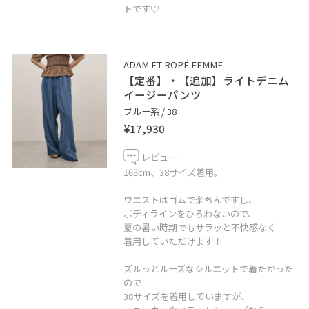
トです♡
▶︎【WEB決済サービス】
WEB決済でご自宅にご配送も承っております。
ルミネカードのご利用でいつでも5%OFFで
ADAM ET ROPÉ FEMME
ご購入いただけます。お気軽にお問い合わせください。
【定番】・【追加】ライトデニム
イージーパンツ
ブルー系 / 38
¥17,930
LINEでルミネ新宿スタッフに相談は
レビュー
【友達だち追加】をタップをして下さい。
163cm、38サイズ着用。
ウエストはゴムで楽ちんですし、
ボディラインをひろわないので、
夏の暑い時期でもサラッと不快感なく
着用していただけます！
ズルっとルーズなシルエットで着たかった
新宿LUMINE2 4F
ので
ADAM ET ROPÉ (OPEN 11:00〜21:00)
38サイズを着用していますが、