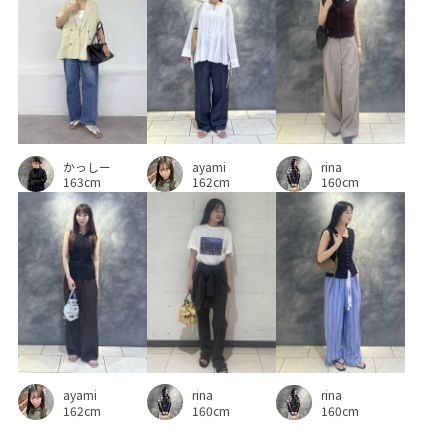
小物
履き心地が良い
接触冷感
映えアイテム
歩きやすい
涼しげ
疲れにくい
着脱しやすい
紫外線対策
肌触りが良い
肌馴染が良い
華やか
落ち感
薄手
軽い着心地
かっしー
ayami
rina
163cm
162cm
160cm
ayami
rina
rina
162cm
160cm
160cm