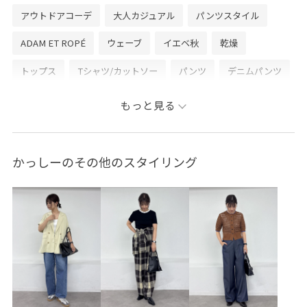
アウトドアコーデ
大人カジュアル
パンツスタイル
ADAM ET ROPÉ
ウェーブ
イエベ秋
乾燥
トップス
Tシャツ/カットソー
パンツ
デニムパンツ
バッグ
ショルダーバッグ
シューズ
サンダル
もっと見る
EUX76090
GAA04202
GAM06390
GAS06160
1枚でもオシャレ
26SS15
26SS15BI
26SSデニム
かっしーのその他のスタイリング
26SSデニムpick_up
COMING OF AGE
SETUP
Tシャツ
UVカット
Wpickup_items
Wshoes_pickup
きれいめ
こなれ感
アダムエロぺ雑貨
アダムボトム
イージーパンツ
イージーパンツ26SS
ウエストがゴム
ウエストタック
オーガニック
カジュアル
キラキラ