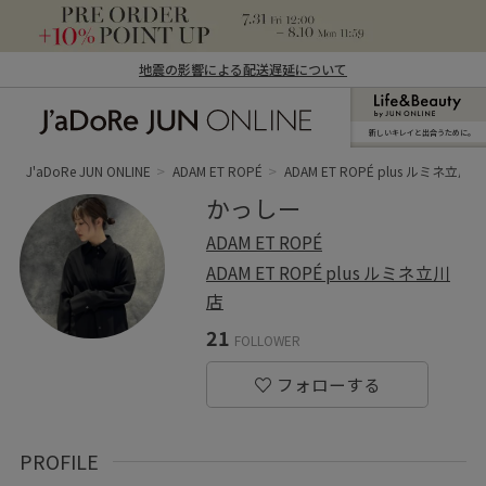
地震の影響による配送遅延について
新しいキレイと出合うために。
J'aDoRe JUN ONLINE（ジャドール ジュ
ン オンライン）
J'aDoRe JUN ONLINE
ADAM ET ROPÉ
ADAM ET ROPÉ plus ルミネ立川
かっしー
ADAM ET ROPÉ
ADAM ET ROPÉ plus ルミネ立川
店
21
FOLLOWER
PROFILE