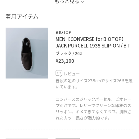
もっと見る
しラフな印象に。シンプルに白シャツを合わせ、ボーダ
ーTのたすき掛けでフレンチな雰囲気を出しました。
着用アイテム
※商品カラーはECページをご覧ください。
BIOTOP
MEN【CONVERSE for BIOTOP】
----------------------------
JACK PURCELL 1935 SLIP-ON / BT
コーディネートご覧頂きありがとうございます 是非お気
ブラック / 26.5
¥23,100
に入り登録もお願い致します◎
レビュー
insta→@adam_nakajima
普段の足のサイズ27.5cmでサイズ26.5を履
いています。
コンバースのジャックパーセル。ビオトー
プ別注です。レザーでクリーンな印象のス
リッポン。キメすぎてなくてラフ。洗練さ
れたカッコ良さが魅力的です。