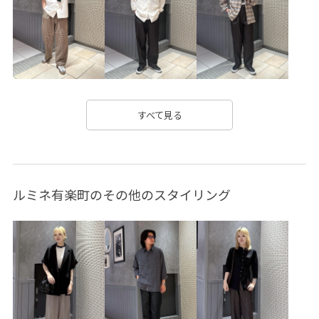
シャツ
ショーツ
シンプル
ジャケット
スタイリッシュ
スッキリ
ストレスフリー
スリッポン
トレンド
トレンド感
ハリ感
バランスが良い
フィット感
ブルゾン
ボーダー
すべて見る
ボートネック
ポリエステル
モダン
モノトーン
ロゴプリント
ワイドシルエット
上品
光沢感
ルミネ有楽町のその他のスタイリング
別注アイテム
定番
差し色
快適
快適なはき心地
暑い夏でも快適
清涼感
程よいゆとり
通気性
都会的