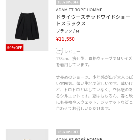
2BUY10%OFF
ADAM ET ROPÉ HOMME
ドライウーステッドワイドショー
トスラックス
ブラック / M
¥11,550
50%OFF
レビュー
178cm、痩せ型、骨格ウェーブでMサイズ
を着用しています。
丈長めのショーツ。少年感が出ず大人っぽ
い雰囲気。薄い生地で涼しいです。薄いけ
ど、トロトロとはしていなく、立体感のあ
るシルエットです。夏はもちろん、春と秋
にも長袖やスウェット、ジャケットなどと
合わせてお召しいただけます。
2BUY10%OFF
ADAM ET ROPÉ HOMME