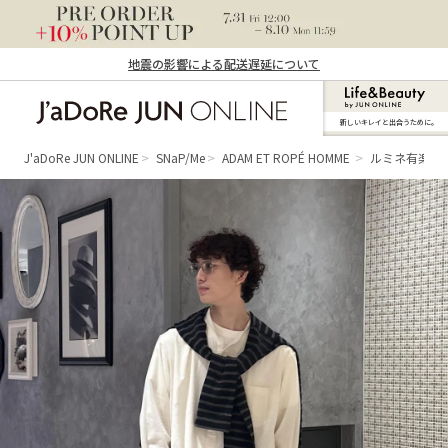
地震の影響による配送遅延について
新しいキレイと出合うために。
J'aDoRe JUN ONLINE（ジャドール ジュ
ン オンライン）
J'aDoRe JUN ONLINE
SNaP/Me
ADAM ET ROPÉ HOMME
ルミネ有楽町