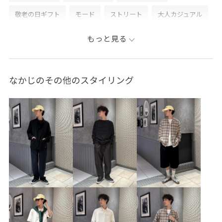
敬老の日ギフト
モード
ストリート
大人カジュアル
レイヤード
パンツスタイル
ワントーンコーデ
もっと見る
モノトーンコーデ
カジュアルコーデ
シンプルコーデ
きれいめコーデ
ADAM ET ROPÉ
ウェーブ
ブルべ冬
なかじのその他のスタイリング
高身長
トップス
Tシャツ/カットソー
シャツ/ブラウス
パンツ
シューズ
スニーカー
BFA36000
GKM16120
GMG06060
GMS06210
2025_49W_BO
2025_52W_BO
homme_ex_2026
Mens_GW
お手入れしやすい
きちんと感
さらりとした
ふくらみ
インソール
イージーケア
ウエストがゴム
クルーネック
ゴム仕様
サンダル