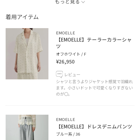
もっと見る
ツヤ感のある生地とジャケットのようなシルエットが大
人感をプラスしてくれます。
着用アイテム
今回はヘルシーに肌見せしつつデニムでカジュアルに合
EMOELLE
わせました！
【EMOELLE】テーラーカラーシャ
ツ
是非チェックしてみてください！
オフホワイト / F
¥26,950
※記載のないものは私物です。
レビュー
シャツと言うよりジャケット感覚で羽織れ
是非フォローしてくださいね！
ます。小さいドットで可愛くなりすぎない
のが〇。
お好きなスタイリングは、ハートをタップで《お気に入
り》登録していただます！
ミント神戸店では通信販売も行っております。
EMOELLE
【EMOELLE】ドレスデニムパンツ
公式のLINEにて承っておりますので是非お気軽にお問い
ブルー系 / 36
合わせくださいませ。