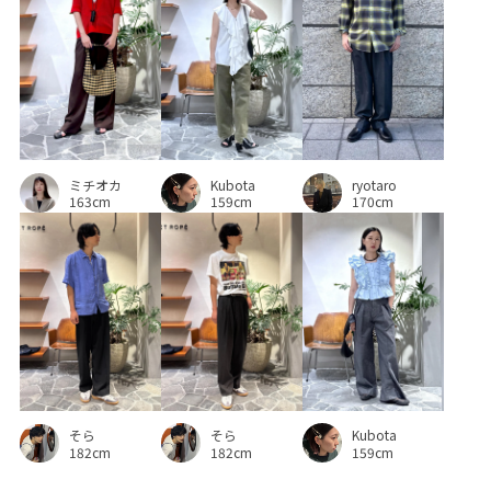
フェイクレザー
フロントボタン
ヘルシー
ベルト
ベーシック
ポインテッドトゥ
ポリウレタン
マニッシュ
ミュール
ムラ感
ルーズ
ルーズなシルエット
レイヤードスタイル
レザー調
ミチオカ
下着
伸縮性
光沢感
合わせやすい
天竺
Kubota
ryotaro
163cm
159cm
170cm
安定感
定番
手織り
撚糸
秋冬
窮屈感なし
美シルエット
耐久性
肌見せ
肌馴染が良い
脚がきれいに見える
落ち感
薄手
身体にフィット
そら
Kubota
そら
182cm
159cm
182cm