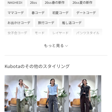
NAGHEDI
26ss
26ss春の新作
26ss夏の新作
ママコーデ
春コーデ
初夏コーデ
デートコーデ
お出かけコーデ
旅行コーデ
推し活コーデ
女子会コーデ
モード
レイヤード
パンツスタイル
ヘルシーコーデ
シンプルコーデ
ADAM ET ROPÉ
もっと見る
ウェーブ
ブルべ夏
乾燥
トップス
シャツ/ブラウス
キャミソール
パンツ
デニムパンツ
Kubotaのその他のスタイリング
バッグ
トートバッグ
シューズ
サンダル
GAA06130
GAF06010
GAH76060
GAS75540
SBX56040
1枚あると重宝
26SS_salon_BAGSHOSE
26SS_salon_BAG_SHOSE
26SSデニム