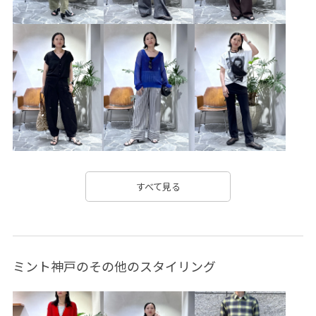
お手入れしやすい
きれいに見える
こなれ感
さらっと着れる
さらりとした
アクセサリー
アダムエロぺ雑貨
カジュアル
カッティング
カップ付き
カーディガン
カーブライン
クリーンな印象
ケミカル加工
コットン
コーディネートのアクセント
サスティナブル
サテン
シアー
シグネチャーアイテム
シャツ
ジャケット
すべて見る
スカート
スクエアトゥ
ストラップ
ストレッチ性
セットアップ
セットアップ対象商品
ダウン
ミント神戸のその他のスタイリング
チューブトップ
デイリーで活躍
デニム生地
ドライ
ドレス
ネオプレン
ハイゲージ
バランスが良い