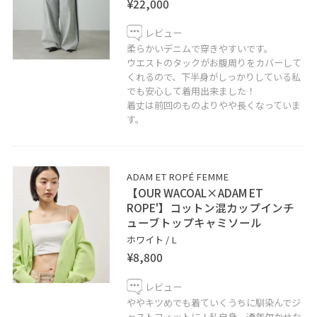
¥22,000
※対応可能時間 11:00～20:00
レビュー
LINEでルクア大阪スタッフにご相談は【友だち追加】を
柔らかいデニムで穿きやすいです。
タップをして下さい
ウエストのタックがお腹周りをカバーして
くれるので、下半身がしっかりしている私
でも安心して着用出来ました！
着丈は前回のものよりやや長くなっていま
す。
ADAM ET ROPÉ FEMME
【OUR WACOAL×ADAM ET
ROPE'】コットン混カップインチ
ューブトップキャミソール
ホワイト / L
¥8,800
レビュー
ややキツめでも着ていくうちに馴染んでジ
ャストフィットに！私自身、通年欠かせな