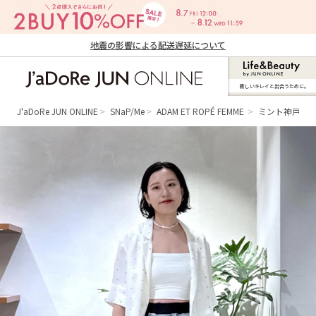
地震の影響による配送遅延について
新しいキレイと出合うために。
J'aDoRe JUN ONLINE（ジャドール ジュ
ン オンライン）
J'aDoRe JUN ONLINE
SNaP/Me
ADAM ET ROPÉ FEMME
ミント神戸