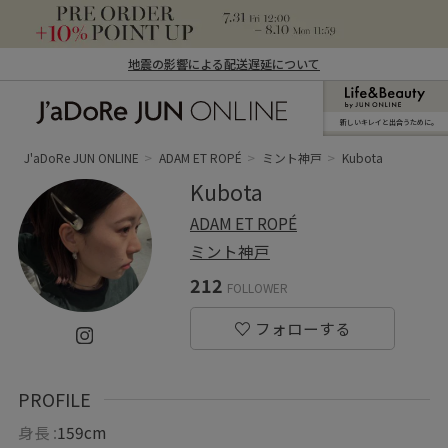
地震の影響による配送遅延について
新しいキレイと出合うために。
J'aDoRe JUN ONLINE（ジャドール ジュ
ン オンライン）
J'aDoRe JUN ONLINE
ADAM ET ROPÉ
ミント神戸
Kubota
Kubota
ADAM ET ROPÉ
ミント神戸
212
FOLLOWER
PROFILE
身長 :
159cm