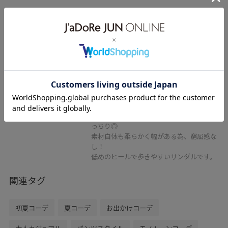
アウトレット
2BUY10%OFF
ADAM ET ROPÉ FEMME
スクエアミュール
ブラウン / 23.5
¥7,700
レビュー
50%OFF
しっかり甲を覆ってくれるので、安定感ば
っちり◎
素材自体も柔らかく幅がある為、窮屈感な
し！
低めのヒールで歩きやすいサンダルです。
関連タグ
初夏コーデ
夏コーデ
お出かけコーデ