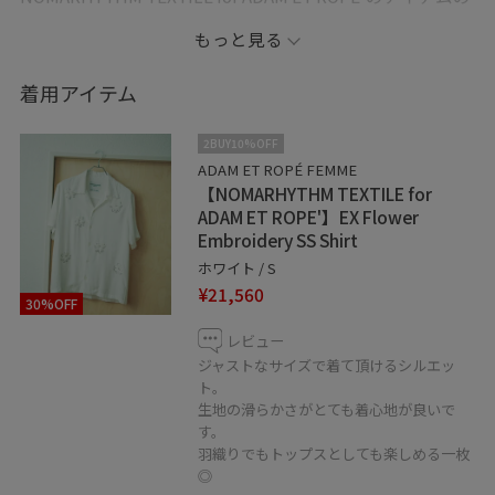
ご紹介です！
もっと見る
「NOMARHYTHM TEXTILE」で定番アイテムとして人気
着用アイテム
な“Flower Embroidery Shirt”を
生地と刺繍のカラーをアダムエロペらしく
2BUY10%OFF
モードに変更した、特別な別注モデルです^ ^
ADAM ET ROPÉ FEMME
【NOMARHYTHM TEXTILE for
ADAM ET ROPE'】EX Flower
是非、店頭にてお試しください♩
Embroidery SS Shirt
ホワイト / S
▽ーーーーーーーーーーーーーーーーーー▽
¥21,560
30%OFF
お気に入りのショップ・スタッフ・スタイリングの♡を
タップして保存して頂けます。
レビュー
ジャストなサイズで着て頂けるシルエッ
【お気に入り】からすぐにご覧頂けとても便利です◎
ト。
是非ご活用下さい！
生地の滑らかさがとても着心地が良いで
す。
羽織りでもトップスとしても楽しめる一枚
店舗通販も承っております。
◎
在庫のお問い合わせ等もお気軽にお問い合わせください