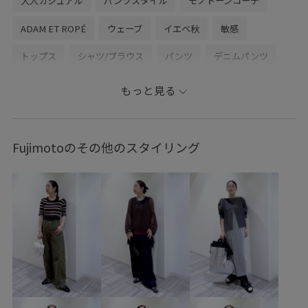
大人カジュアル
パンツスタイル
モノトーンコーデ
ADAM ET ROPÉ
ウェーブ
イエベ秋
敏感
トップス
シャツ/ブラウス
パンツ
デニムパンツ
ワンピース
バッグ
ショルダーバッグ
シューズ
もっと見る
サンダル
EUH36300
EUS36760
GAA06100
GAE06050
GAX86050
2026ceremonybi
Fujimotoのその他のスタイリング
2026ceremonybi_item
26SSceremony
blouse_pickup
Exclusive_GW
NEEDBY
NOMARHYTHM TEXTILE
onepiece_pickup
Tシャツ
こなれ感
ふくらみ
ふっくら
アダムオールインワン
オブジェ
オープンエンド糸
キャミソール
シアー
シアー感
シャツ
シンプル
シープレザー
ジャケット