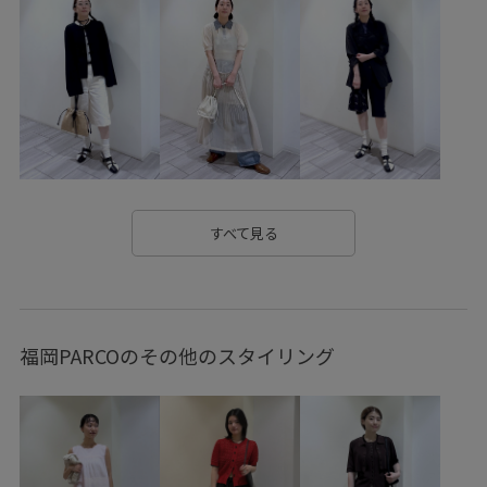
ジャージ
ジャージ素材
スクエアトゥ
スッキリ
デイリーで活躍
ドロストデザイン
ニュアンスがある
ハイゲージ
ハイライズ
バランスが良い
バンダナ
フェイクレザー
プリントTシャツ
ベルト
ベーシック
ボリューム感
ポリエステル
ポリエステル100%
すべて見る
ミニマル
ミュール
モノトーン
モード
ユーズド加工
ルーズ
ルーズなシルエット
レザー調
福岡PARCOのその他のスタイリング
ロングスリーブ
ヴィンテージ
ヴィンテージ感
上品
伸縮性
保温性
光沢感
別注アイテム
天竺
安定感
安定感のあるヒール
定番
家具
快適
折りたたみ傘
抜け感
美シルエット
股上深め