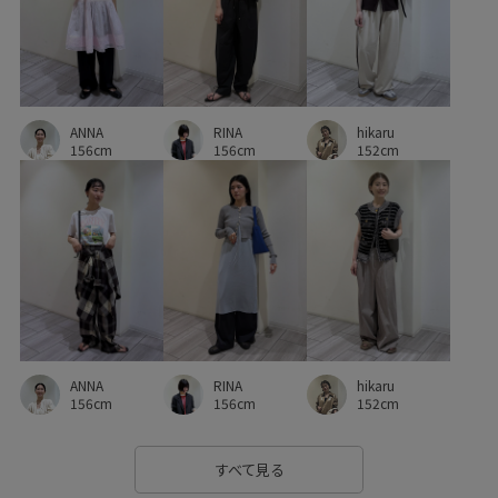
薄手
透け感
透明感
通気性
長財布
RINA
ANNA
hikaru
156cm
156cm
152cm
ANNA
RINA
hikaru
156cm
156cm
152cm
すべて見る