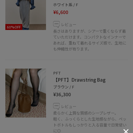
ホワイト系 / F
¥6,600
レビュー
60%OFF
長さはありますが、シアーで重くならず着
ていただけます。コンパクトなインナーで
あれば、重ねて着れるサイズ感で、生地に
も伸縮性が有ります。
PFT
【PFT】Drawstring Bag
ブラウン / F
¥36,300
レビュー
柔らかく上質な質感のシープレザー。
軽く、ふっくらとした生地感ながら、ペッ
トボトルもしっかりと入る容量で日常使い
に◎