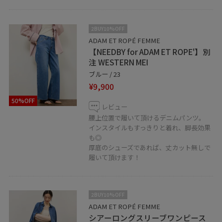
♩
2BUY10%OFF
LINEで福岡パルコスタッフに相談は【友だち追加】をタ
ADAM ET ROPÉ FEMME
ップ☺︎
【NEEDBY for ADAM ET ROPE'】別
注 WESTERN MEI
ブルー / 23
¥9,900
50%OFF
レビュー
福岡PARCO店
腰上位置で履いて頂けるデニムパンツ。
☎︎092-235-7177
インスタイルもすっきりと着れ、脚長効果
10:00〜20:30
も◎
厚底のシューズであれば、丈カット無しで
履いて頂けます！
2BUY10%OFF
ADAM ET ROPÉ FEMME
シアーロングスリーブワンピース