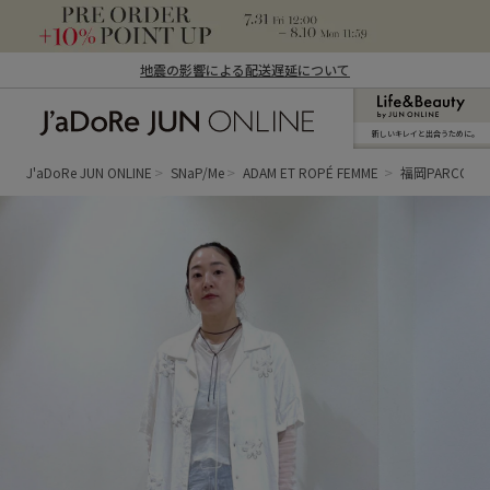
地震の影響による配送遅延について
新しいキレイと出合うために。
J'aDoRe JUN ONLINE（ジャドール ジュ
ン オンライン）
J'aDoRe JUN ONLINE
SNaP/Me
ADAM ET ROPÉ FEMME
福岡PARCO