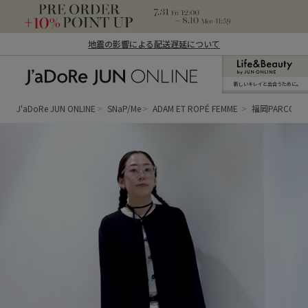
地震の影響による配送遅延について
新しいキレイと出合うために。
J'aDoRe JUN ONLINE（ジャドール ジュ
ン オンライン）
J'aDoRe JUN ONLINE
SNaP/Me
ADAM ET ROPÉ FEMME
福岡PARCO