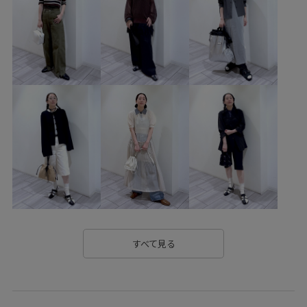
エレガント
カジュアル
カッティング
キャミソール
コットン
コットン100%
シアー
シボ感
シャツ
シンプル
スカート
スタイリッシュ
スラックス
タンクトップ
デザイントップス
デニムに合わせる
デニム合わせ
トレンド
ナチュラル
ハンドバッグ
ハーフパンツ
フェイクレザー
ベーシック
ボイル
メリハリ
モード
モード感
ユーズド加工
リラックススタイル
リラックス感
レザー調
ヴィンテージ
上品
凹凸感
切り替え
すべて見る
別注アイテム
安定感
定番
手編み
撚糸
春夏
牛革
肌見せ
薄手
軽羽織26SS
透け感