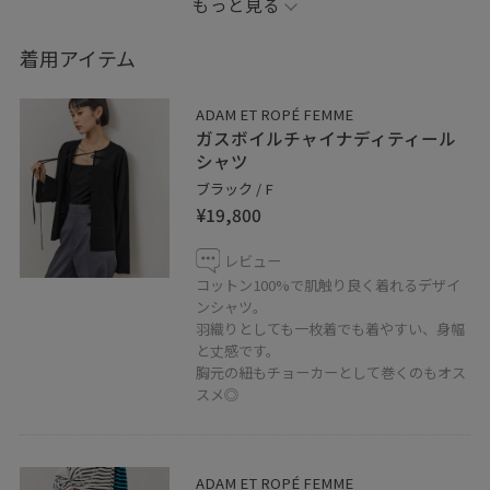
もっと見る
そんな羽織りにも万能なシャツブラウスが入荷しており
ます。
着用アイテム
コットン100%の肌触りのよい素材に加え、
ADAM ET ROPÉ FEMME
チャイナディティールが鮮度感UP！
ガスボイルチャイナディティール
シャツ
洗礼されたスタイリングにしてくれます^ ^
ブラック / F
¥19,800
是非、店頭にてお試しください♩
レビュー
コットン100%で肌触り良く着れるデザイ
▽ーーーーーーーーーーーーーーーーーー▽
ンシャツ。
羽織りとしても一枚着でも着やすい、身幅
お気に入りのショップ・スタッフ・スタイリングの♡を
と丈感です。
タップして保存して頂けます。
胸元の紐もチョーカーとして巻くのもオス
【お気に入り】からすぐにご覧頂けとても便利です◎
スメ◎
是非ご活用下さい！
店舗通販も承っております。
ADAM ET ROPÉ FEMME