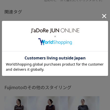
関連タグ
おすすめトップス
初夏コーデ
夏コーデ
お出かけコーデ
大人カジュアル
パンツスタイル
ADAM ET ROPÉ
ウェーブ
イエベ秋
敏感
トップス
シャツ/ブラウス
パンツ
デニムパンツ
バッグ
トートバッグ
シューズ
サンダル
もっと見る
EUS36780
EUX36060
GAA06170
GAH06200
26SS15
26SS30
blouse_pickup
Exclusive_GW
Fujimotoのその他のスタイリング
NEEDBY
VASIC
あたたかい
お出かけ用
ふくらみ
やや長め
ゆったり
アダムエロぺ雑貨