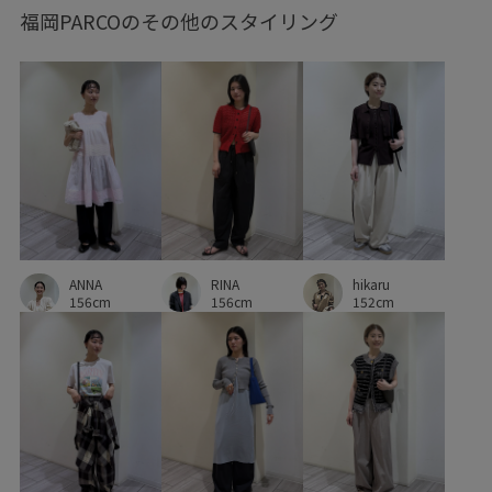
福岡PARCOのその他のスタイリング
通気性
RINA
ANNA
hikaru
156cm
156cm
152cm