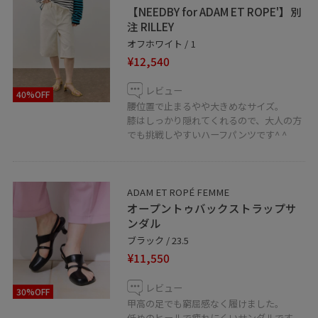
在庫のお問い合わせ等もお気軽にお問い合わせください
【NEEDBY for ADAM ET ROPE'】別
注 RILLEY
♩
オフホワイト / 1
¥12,540
LINEで福岡パルコスタッフに相談は【友だち追加】をタ
ップ☺︎
レビュー
40%OFF
腰位置で止まるやや大きめなサイズ。
膝はしっかり隠れてくれるので、大人の方
でも挑戦しやすいハーフパンツです^ ^
福岡PARCO店
☎︎092-235-7177
ADAM ET ROPÉ FEMME
オープントゥバックストラップサ
10:00〜20:30
ンダル
ブラック / 23.5
¥11,550
レビュー
30%OFF
甲高の足でも窮屈感なく履けました。
低めのヒールで疲れにくいサンダルです。