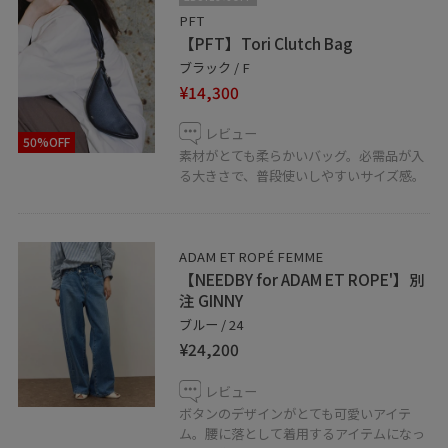
PFT
【PFT】Tori Clutch Bag
福岡PARCO店
ブラック / F
¥14,300
☎︎092-235-7177
10:00〜20:30
レビュー
50%OFF
素材がとても柔らかいバッグ。必需品が入
る大きさで、普段使いしやすいサイズ感。
ADAM ET ROPÉ FEMME
【NEEDBY for ADAM ET ROPE'】別
注 GINNY
ブルー / 24
¥24,200
レビュー
ボタンのデザインがとても可愛いアイテ
ム。腰に落として着用するアイテムになっ