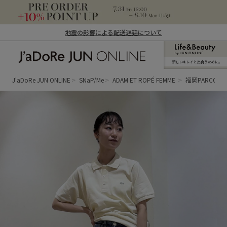
地震の影響による配送遅延について
新しいキレイと出合うために。
J'aDoRe JUN ONLINE（ジャドール ジュ
ン オンライン）
J'aDoRe JUN ONLINE
SNaP/Me
ADAM ET ROPÉ FEMME
福岡PARCO