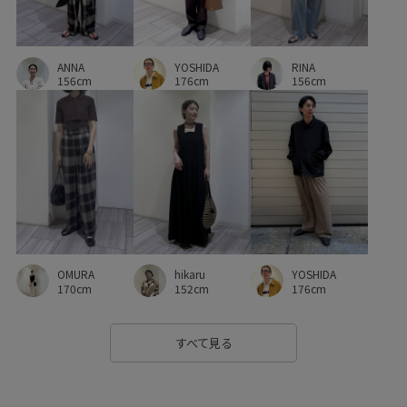
YOSHIDA
RINA
ANNA
176cm
156cm
156cm
OMURA
hikaru
YOSHIDA
170cm
152cm
176cm
すべて見る