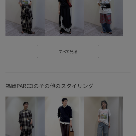
ベーシック
モード
ユーズド加工
ルーズ
レザーシューズ
ヴィンテージ感
別注アイテム
抜け感
牛革
耐久性
長く使える
長財布
すべて見る
福岡PARCOのその他のスタイリング