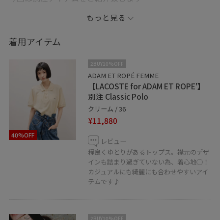
もっと見る
程良くゆるっしたサイズのトップス
カジュアルにも綺麗にも着用しやすく◯！
着用アイテム
数少ないアイテムですっ！
2BUY10%OFF
ぜひお早めにご覧下さい〜！
ADAM ET ROPÉ FEMME
【LACOSTE for ADAM ET ROPE'】
別注 Classic Polo
■ FEMME
クリーム / 36
ーーーーーーーーーーーーーーーーーーーーーーーーー
¥11,880
ー
40%OFF
店舗通販も承っております。
レビュー
お気軽にお問い合わせください！
程良くゆとりがあるトップス。襟元のデザ
インも詰まり過ぎていない為、着心地◯！
カジュアルにも綺麗にも合わせやすいアイ
LINEで福岡パルコスタッフに相談は【友だち追加】をタ
テムです♪
ップをして下さい
2BUY10%OFF