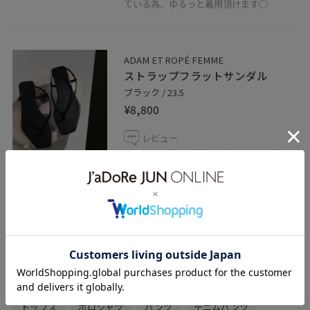
ている為、ゆるっと着用頂けます◯
ADAM ET ROPÉ FEMME
ストラップフラットサンダル
ブラック / 23.5
¥8,800
レビュー
フラットで着脱が楽にしやすいサンダル。
綺麗目にもカジュアルにも合わせやすく、
持っておくととても便利なアイテム〜！
関連タグ
初春コーデ
春コーデ
初夏コーデ
夏コーデ
ADAM ET ROPÉ
ウェーブ
ブルべ冬
オイリー
トップス
ポロシャツ
パンツ
デニムパンツ