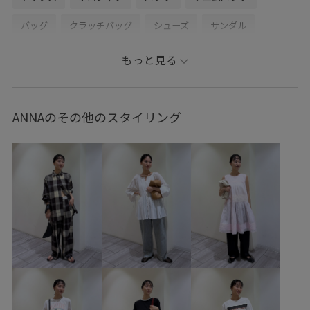
バッグ
クラッチバッグ
シューズ
サンダル
EUM36690
EUS36770
GAA06190
GAX86020
もっと見る
Exclusive_GW
LACOSTE
NEEDBY
poloitem17w
Tシャツ
Wpickup_items
おすすめトップス
ANNAのその他のスタイリング
きれいめ
アダムエロぺ雑貨
オシャレに見える
カジュアル
カジュアルすぎない
クラッチ
コーディネートのアクセント
シャツ
ショルダーバッグ
シンプル
スクエアトゥ
ストラップ
ストレートシルエット
スニーカー
スラックス
デザイン性
ナチュラル
ニュアンスがある
バランスが良い
フラットサンダル
ヘルシー