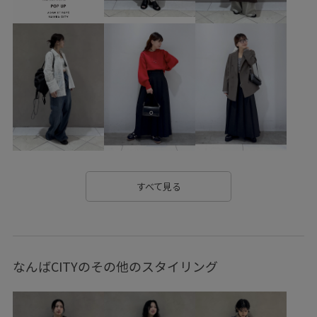
インディゴ
オブジェ
カジュアル
カッティング
シボ感
シャツ
シンプル
ジャケット
ステッチ
ストレッチデニム
ストレッチ性
センタープレス
タック
デニム合わせ
デニム生地
トレンド
バンダナ
フェイクレザー
プリントTシャツ
ベーシック
ポリエステル
モノトーン
モード
モード感
レザー調
ローウエスト
ワンピース
すべて見る
ヴィンテージ
上品
伸縮性
別注アイテム
合わせやすい
安定感
定番
家具
幅広
快適
なんばCITYのその他のスタイリング
快適な着心地
抜け感
春夏
柔らかい素材
立体感
肌見せ
長財布