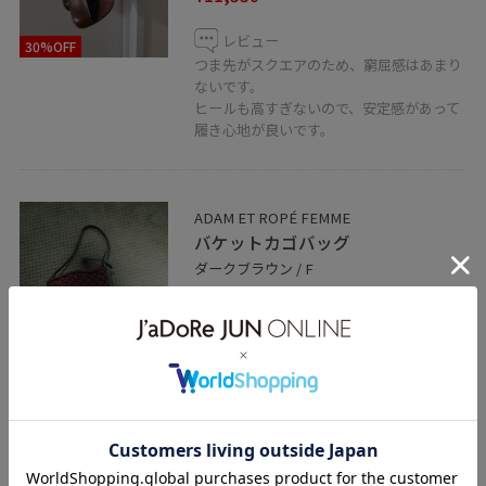
レビュー
30%OFF
つま先がスクエアのため、窮屈感はあまり
ないです。
ヒールも高すぎないので、安定感があって
履き心地が良いです。
ADAM ET ROPÉ FEMME
バケットカゴバッグ
ダークブラウン / F
¥7,150
レビュー
丈夫な素材感です。
50%OFF
荷物を多めに入れても安心感があります。
関連タグ