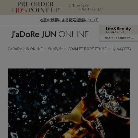
地震の影響による配送遅延について
新しいキレイと出合うために。
J'aDoRe JUN ONLINE（ジャドール ジュ
ン オンライン）
J'aDoRe JUN ONLINE
SNaP/Me
ADAM ET ROPÉ FEMME
なんばCITY