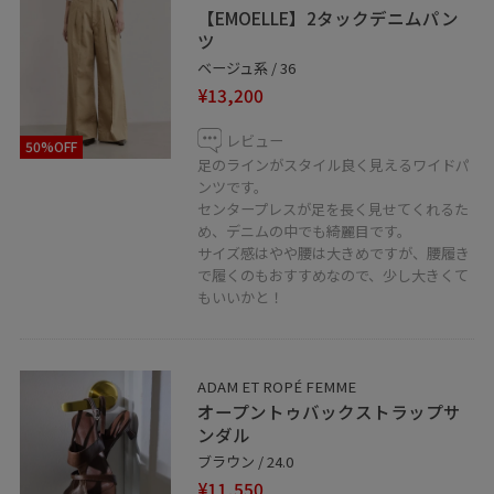
ルクア大阪店では通信販売も行っております。
【EMOELLE】2タックデニムパン
公式のLINEにて承っておりますので是非お気軽にお問い
ツ
合わせくださいませ。
ベージュ系 / 36
¥13,200
※対応可能時間 10:30〜20:30
レビュー
50%OFF
LINEでルクア大阪スタッフにご相談は【友だち追加】を
足のラインがスタイル良く見えるワイドパ
タップをして下さい
ンツです。
センタープレスが足を長く見せてくれるた
め、デニムの中でも綺麗目です。
サイズ感はやや腰は大きめですが、腰履き
で履くのもおすすめなので、少し大きくて
もいいかと！
ADAM ET ROPÉ FEMME
オープントゥバックストラップサ
ンダル
ブラウン / 24.0
¥11,550