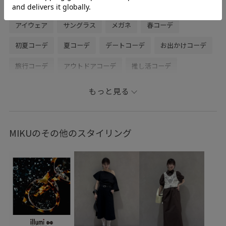
NOMARHYTHM TEXTILE for ADAM ET ROPE
illumi
アイウェア
サングラス
メガネ
春コーデ
初夏コーデ
夏コーデ
デートコーデ
お出かけコーデ
旅行コーデ
アウトドアコーデ
推し活コーデ
女子会コーデ
父の日ギフト
母の日ギフト
もっと見る
パンツスタイル
POP UP
ADAM ET ROPÉ
ウェーブ
イエベ秋
混合
トップス
シャツ/ブラウス
MIKUのその他のスタイリング
パンツ
デニムパンツ
バッグ
かごバッグ
シューズ
サンダル
EUH36300
GAA06170
GAS76030
GAX06180
blouse_pickup
Exclusive_GW
NOMARHYTHM TEXTILE
Tシャツ
アダムエロぺ雑貨