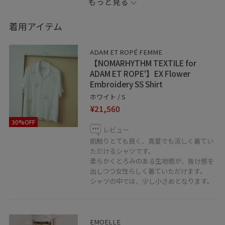
もっと見る
ください。
着用アイテム
【illumi】
「身につける人に輝きと魅力を与えてくれる。輝く。煌
ADAM ET ROPÉ FEMME
めく。」をコンセプトに、日本が世界に誇るメガネ生産
【NOMARHYTHM TEXTILE for
地「福井県鯖江市」を拠点に製造。
ADAM ET ROPE'】EX Flower
Embroidery SS Shirt
シーン問わずに使えるデイリーユースなデザイン、生地
ホワイト / S
の厚み/生地の削り方/サイズ感/金属の素材など細部まで
¥21,560
軽量に拘り、軽くて頑丈なかけ心地のいい眼鏡を作成。
30%OFF
レビュー
【information】
肌触りとても良く、真夏でも涼しく着てい
ただけるシャツです。
JUNのアプリではお気に入りのスタッフ、ショップを
柔らかくとろみのある生地感が、抜け感を
《フォロー》して頂くことが出来ます。
出しつつ女性らしく着ていただけます。
お好きなスタイリングは、ハートをタップで《お気に入
シャツの中では、少し小さめとなります。
り》からすぐにご覧いただけますのでとても便利です！
是非ご活用下さい！
EMOELLE