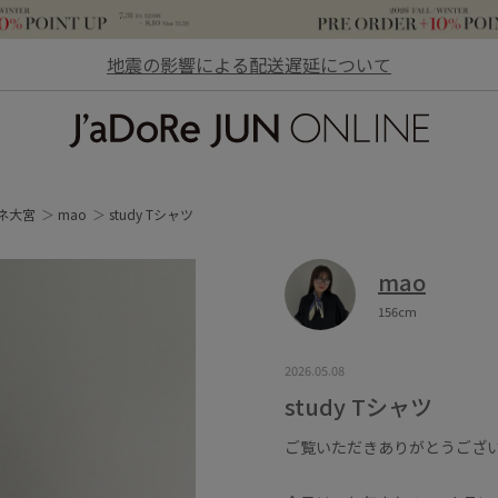
地震の影響による配送遅延について
JaDoRe JUN ONLINE
ネ大宮
mao
study Tシャツ
mao
156cm
2026.05.08
study Tシャツ
ご覧いただきありがとうござ