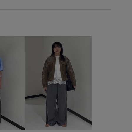
ゴ
カジュアル
コーディネートのアクセント
シャツ
テッチ
ストレッチデニム
ストレッチ性
センタープレス
ュラル
ニュアンスがある
バランスが良い
感
ミュール
モード
ルーズ
ルーズなシルエット
上品
伸縮性
光沢感
合わせやすい
安定感
幅広
美シルエット
耐久性
長く使える
長財布