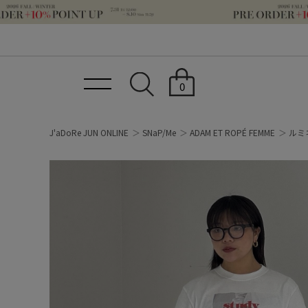
0
J'aDoRe JUN ONLINE
SNaP/Me
ADAM ET ROPÉ FEMME
ルミ