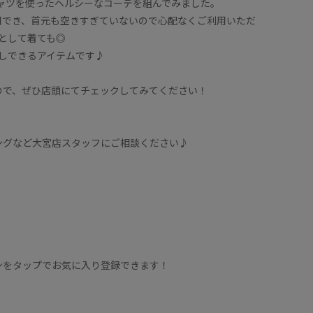
Tシャツを使ったヘルシーなコーデを組んでみました。
用でき、首元も空きすぎていないので心配なくご利用いただ
として着ても◎
しできるアイテムです♪
ので、ぜひ店頭にてチェックしてみてください！
ングなど大宮店スタッフにご相談ください♪
ンをタップでお気に入り登録できます！