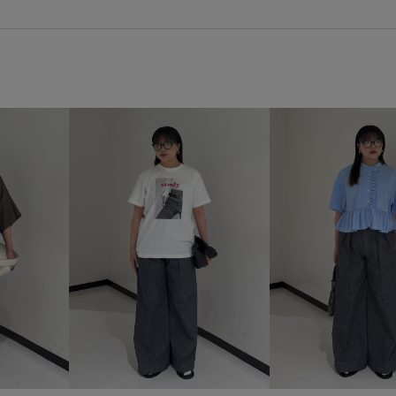
アダムエロぺ雑貨
インディ
シンプル
ジャケット
ス
タック
デニム生地
ナチ
フェイクレザー
ボリューム
レザー調
ローウエスト
快適
快適な着心地
牛革