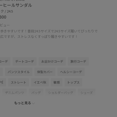
ーヒールサンダル
 / 24.5
300
ビュー
歩きやすいです！普段24.5サイズで24.5サイズ履いてぴったりで
幅広ですが、ストレスなくすっぽり履きやすいです！
コーデ
デートコーデ
お出かけコーデ
旅行コーデ
ル
パンツスタイル
体型カバー
ヘルシーコーデ
PÉ
ストレート
イエベ秋
敏感
トップス
デニムパンツ
バッグ
ショルダーバッグ
シューズ
もっと見る
A05131
GAS76030
GAX86080
BO_PRINT_TEE
Wtops_pickup
みんながチェックしているアイテム_pickup