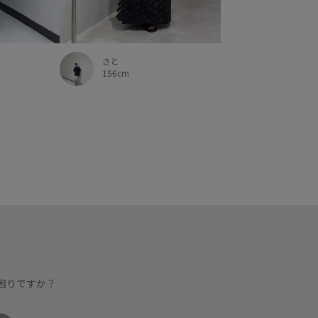
さと
156cm
困りですか？