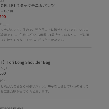
LLE
MOELLE】2タックデニムパンツ
ル / 38
200
ビュー
レッチが効いているので、見た目以上に履きやすいです。シルエ
が綺麗ですし、色味も2色とも素敵で1着持っているとコーデに困
ときに使えそうなアイテム。ポッケも深めです。
】Tori Long Shoulder Bag
 / F
000
ビュー
っと感がたまらなく可愛いバッグ。牛革を仕様しているの使って
うちにまた味が出てくると思います。
ET ROPÉ FEMME