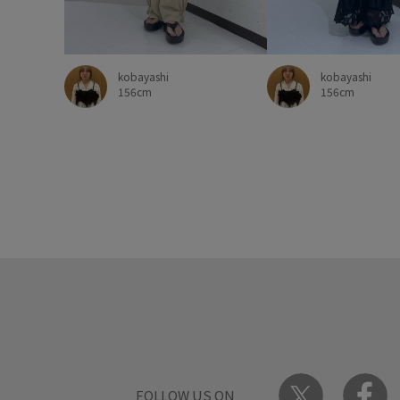
kobayashi
kobayashi
156cm
156cm
FOLLOW US ON