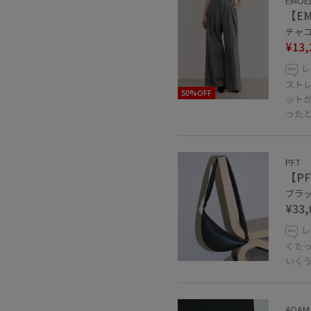
EMOE
【E
チャコー
¥13,
レ
スト
50%OFF
ット
った
PFT
【PFT
ブラック
¥33,
レ
くた
いく
ADAM 