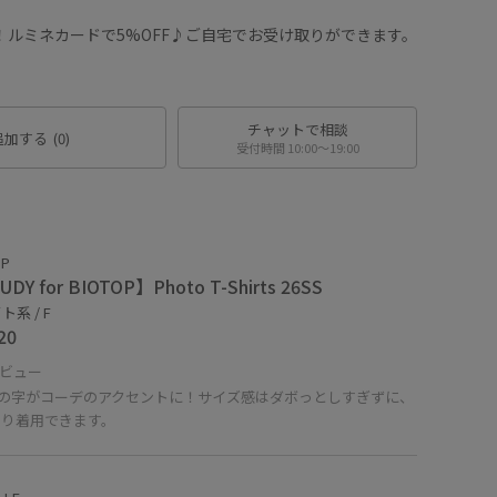
！ルミネカードで5%OFF♪ご自宅でお受け取りができます。
チャットで相談
追加する
(0)
受付時間 10:00〜19:00
OP
DY for BIOTOP】Photo T-Shirts 26SS
系 / F
20
ビュー
dyの字がコーデのアクセントに！サイズ感はダボっとしすぎずに、
きり着用できます。