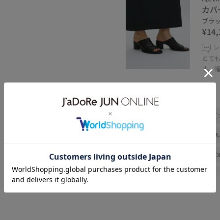
カバ
ブラック
¥14,
レ
とても
す。
関連タグ
春コーデ
初夏コーデ
夏
女子会コーデ
大人カジュア
シンプルコーデ
ADAM ET RO
Tシャツ/カットソー
パンツ
サンダル
BOM06120
GA
MSpecial_pickup
Tシャツ