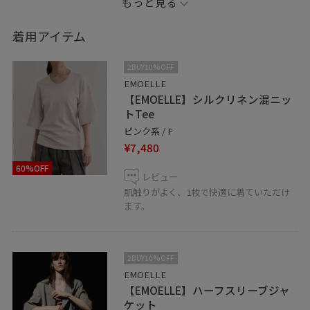
もっと見る
Instagram:@adam_yu__
着用アイテム
是非店頭でもご覧ください。お待ちしております！
2BUY10%OFF
EMOELLE
【EMOELLE】シルクリネン混ニッ
▶︎♡ボタンを押してお気に入り！ お気に入りしていただ
トTee
くと、気になったコーディネートや商品がチェックしや
ピンク系 / F
すくなります。 スタッフのフォローもあわせてご利用く
¥7,480
ださい。
60%OFF
▶︎ルミネカードWEB決済サービス 気になるアイテムを
レビュー
いつでもどこでもWEBで決済、ご自宅に配送可能です。
肌触りがよく、1枚で快適に着ていただけ
ます。
こちらも5%OFF適用となります。 詳しくは店舗にお問い
合わせください。
▶︎LINEでルミネ有楽町スタッフに相談は【友だち追加】
2BUY10%OFF
をタップをして下さい
EMOELLE
【EMOELLE】ハーフスリーブジャ
ケット