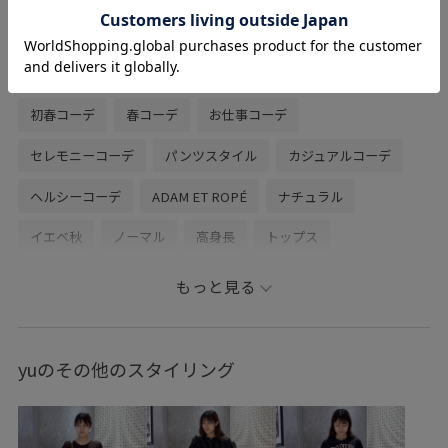
されたフォルムで可愛いです。
関連タグ
初春コーデ
春コーデ
お仕事コーデ
セレモニーコーデ
パンツスタイル
カジュアルコーデ
ヘルシーコーデ
ADAM ET ROPÉ
ナチュラル
イエベ秋
ノーマル
高身長
トップス
Tシャツ/カットソー
ジャケット/アウター
もっと見る
テーラードジャケット
パンツ
バッグ
クラッチバッグ
シューズ
サンダル
GAA76000
yuのその他のスタイリング
GAM76030
GAS76050
GAV76030
GAX86020
2026ceremonybi
EMOELLE26SS
Uネック