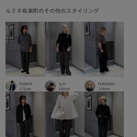
ルミネ有楽町のその他のスタイリング
上品
伸縮性
光沢感
取り外し可能
女性らしいシルエット
安定感
幅広
快適
快適な着心地
滑らかな風合い
牛革
着回しやすい
着心地が良い
耐久性
落ち感
薄手
透け感
通気性
長く使える
長財布
FUKAYA
もか
FURUSHO
175cm
158cm
154cm