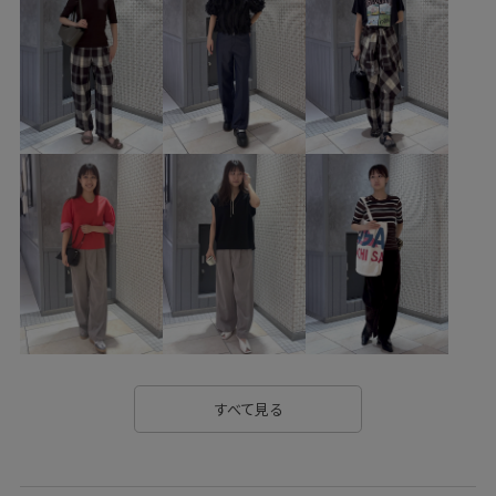
お手入れしやすい
きれいに見える
さっと羽織れる
ゆったり
インソール
オケージョン
オフショルダー
カジュアル
カジュアルすぎない
クラッチ
コットン
コーディネートのアクセント
ショルダーバッグ
シルク
シンプル
ジャケット
スカート
スクエアトゥ
ステッチ
スラックス
セットアップ
タイト
タック
トレンド
ドレス
ニット
ニュアンスがある
ハイゲージ
ハーフパンツ
バランスが良い
フロントボタン
プレーティング
すべて見る
ベルト
ミニマル
ミュール
メンズライク
モード
リアルレザー
リネン
リラックス感
ローヒール