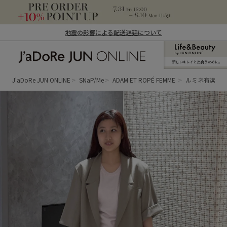
地震の影響による配送遅延について
新しいキレイと出合うために。
J'aDoRe JUN ONLINE（ジャドール ジュ
ン オンライン）
J'aDoRe JUN ONLINE
SNaP/Me
ADAM ET ROPÉ FEMME
ルミネ有楽町