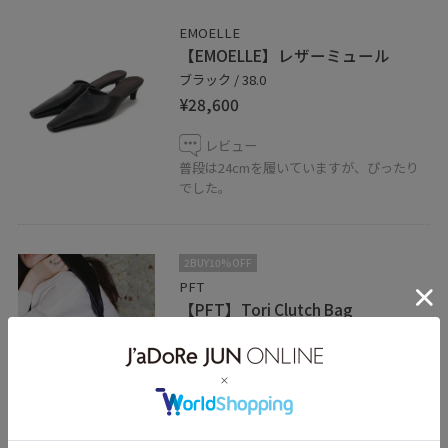
EMOELLE
【EMOELLE】レザーミュール
ブラック / 38.0
¥28,600
レビュー
普段は24cmを履いていますが、ぴったり
でした。
2BUY10%OFF
PFT
【PFT】Tori Clutch Bag
ブラック / F
¥14,300
レビュー
50%OFF
柔らかくて、とても肌触りがいいです。シ
ョルダー部分のほどよいボリュームと洗練