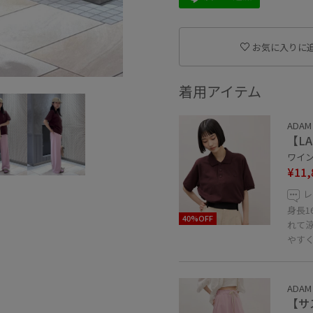
お気に入りに
着用アイテム
ADAM 
【LAC
ワイン系
¥11,
レ
身長1
40%OFF
れて
やす
ADAM 
【サ