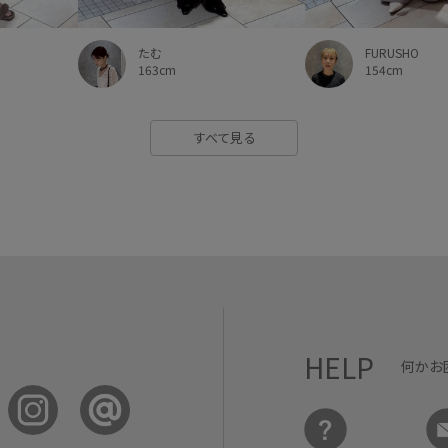
FURUSHO
たむ
154cm
163cm
すべて見る
HELP
何かお