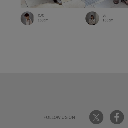
たむ
yu
163cm
166cm
FOLLOW US ON