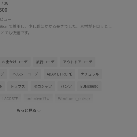
/ 38
600
ビュー
66cmで着用し、少し靴にかかる長さでした。素材がトロッとし
てとても快適です。
お出かけコーデ
旅行コーデ
アウトドアコーデ
ーデ
ヘルシーコーデ
ADAM ET ROPÉ
ナチュラル
長
トップス
ポロシャツ
パンツ
EUM36690
LACOSTE
poloitem17w
Wbottoms_pickup
もっと見る
ップス
きれいめ
もちもち
アウター
トがゴム
オンにもオフにも
オーバーサイズ
カットソー
ジャケット
ジャージ
ジャージ素材
スッキリ