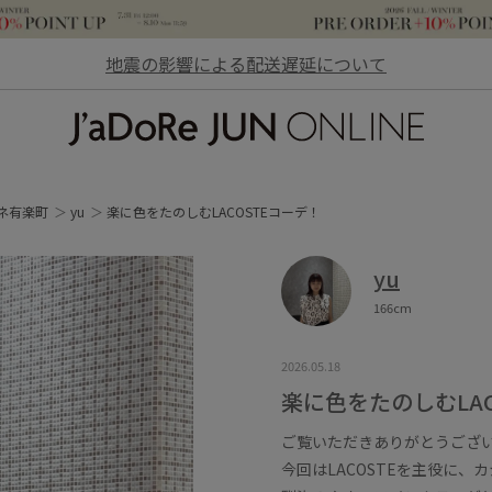
地震の影響による配送遅延について
JaDoRe JUN ONLINE
ネ有楽町
yu
楽に色をたのしむLACOSTEコーデ！
yu
166cm
2026.05.18
楽に色をたのしむLAC
ご覧いただきありがとうござ
今回はLACOSTEを主役に