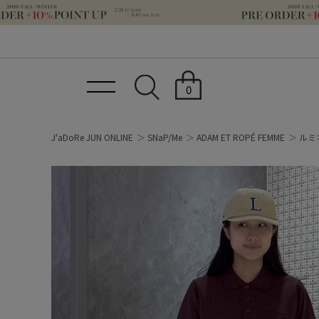
0
J'aDoRe JUN ONLINE
SNaP/Me
ADAM ET ROPÉ FEMME
ルミ