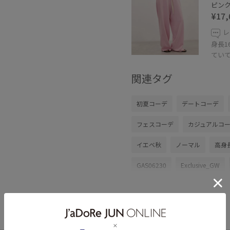
ピンク 
¥17,
レ
身長1
てい
関連タグ
初夏コーデ
デートコーデ
フェスコーデ
カジュアルコ
イエベ秋
ノーマル
高身
GAS06230
Exclusive_GW
Wpickup_items
おすすめト
アダムエロぺパンツ
ウエス
カットソー素材
シャツ