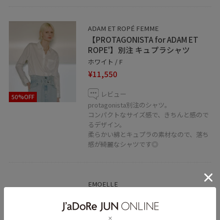
お気軽にご活用くださいませ。
ADAM ET ROPÉ FEMME
【PROTAGONISTA for ADAM ET
ROPE'】別注 キュプラシャツ
－－－－－－－－－－－－－－－－－－－－－－－－－
ホワイト / F
アダムエロペ北千住ルミネ店 4F
¥11,550
℡ 03-5813-3241
レビュー
50%OFF
protagonista別注のシャツ。
コンパクトなサイズ感で、きちんと感ので
るデザイン。
柔らかい綿とキュプラの素材なので、落ち
感が綺麗なシャツです◎
EMOELLE
【EMOELLE】レザーミュール
ブラック / 37.0
¥28,600