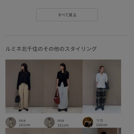
さらりとした
ふっくら
アダムエロぺセットアップ
すべて見る
インソール
インディゴ
オケージョン
オールインワン
カジュアル
コットン
サイズ調整
ルミネ北千住のその他のスタイリング
サロペット
シャツ
ショート丈
シンプル
シープレザー
ジャケット
スウェット
スクエアトゥ
スッキリ
セットアップ
デイリーで活躍
デニムシャツ
デニム生地
トレンド
ドライ
ドライ感
ドロストデザイン
ニット
ハイウエスト
バランスが良い
ベルト
ベーシック
ミュール
noa
リカ
noa
リアルレザー
ロングスリーブ
ローウエスト
161cm
160cm
161cm
ローヒール
上品
伸縮性
保温性
光沢感