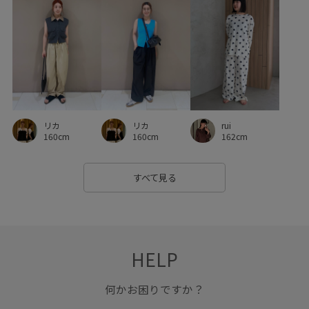
天竺
安定感
幅広
快適
快適な着心地
折りたたみ傘
抜け感
旬のシルエット
旬の着こなし
柔らかい肌触り
柔らかな印象
活躍するアイテム
牛革
着心地が良い
自宅で洗える
薄手
透け感
リカ
リカ
rui
通気性
重ね着に重宝
長財布
160cm
160cm
162cm
すべて見る
HELP
何かお困りですか？