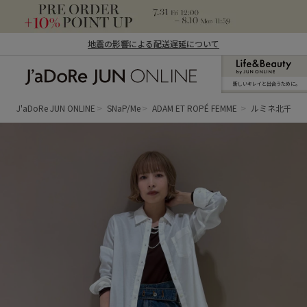
地震の影響による配送遅延について
新しいキレイと出合うために。
J'aDoRe JUN ONLINE（ジャドール ジュ
ン オンライン）
J'aDoRe JUN ONLINE
SNaP/Me
ADAM ET ROPÉ FEMME
ルミネ北千住