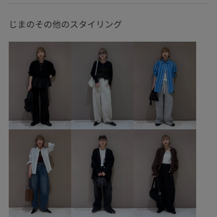
カジュアルコーデ
ヘルシーコーデ
メンズライク
じまのその他のスタイリング
フェミニンコーデ
シンプルコーデ
きれいめコーデ
別注アイテム
コラボアイテム
ADAM ET ROPÉ
ナチュラル
イエベ春
敏感
トップス
Tシャツ/カットソー
シャツ/ブラウス
パンツ
デニムパンツ
バッグ
ショルダーバッグ
シューズ
サンダル
EUH36150
GAA76000
GAM06290
GAS06140
GAX86050
2026ceremonybi
2026ceremonybi_item
26SSデニム
26SSデニムpick_up
Gジャン
PROTAGONISTA
SETUP
set_up対象商品
Wbottoms_pickup
お手入れしやすい
きれいめ