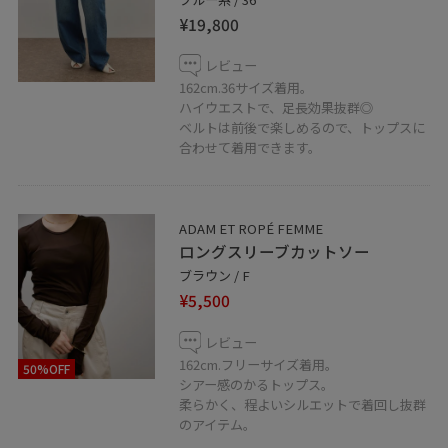
【information】
¥19,800
▷お気に入りの投稿やスタッフを♡ボタンからお気に入
りに追加していただくと、
レビュー
【お気に入り】タブから、投稿をご覧いただきやすくな
162cm.36サイズ着用。
ハイウエストで、足長効果抜群◎
りますのでぜひお試しくださいませ◎
ベルトは前後で楽しめるので、トップスに
合わせて着用できます。
□LUMINE WEB決済サービス
北千住ルミネではWEB決済でご自宅への発送も行ってお
ADAM ET ROPÉ FEMME
ります。
ロングスリーブカットソー
ルミネカードをご利用のお客様はいつでも5%OFFでご購
ブラウン / F
入いただけます。
¥5,500
お気軽にお問い合わせくださいませ。
レビュー
162cm.フリーサイズ着用。
50%OFF
□LINE接客も実施しております！
シアー感のかるトップス。
在庫確認やお悩みなど、LINEで簡単にお問合せいただけ
柔らかく、程よいシルエットで着回し抜群
のアイテム。
ます。