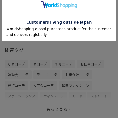
レビュー
普段着用24.0サイズ。
ヒールは高すぎないので、疲れにくいパン
プス。
シンプルなので、何にでも合わせやすいで
す◎
関連タグ
初春コーデ
春コーデ
初夏コーデ
お仕事コーデ
運動会コーデ
デートコーデ
お出かけコーデ
旅行コーデ
女子会コーデ
韓国ファッション
スポーツミックス
ヴィンテージ
モード
ストリート
大人カジュアル
レイヤード
パンツスタイル
もっと見る
体型カバー
ワントーンコーデ
モノトーンコーデ