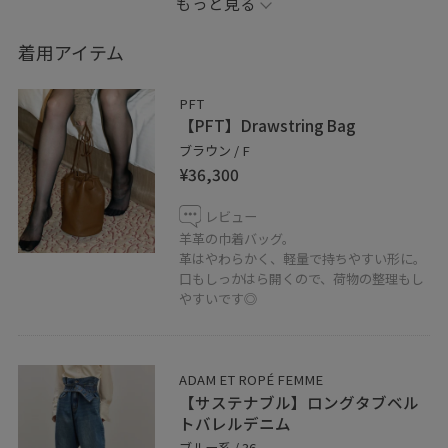
もっと見る
コンパクトなサイズ感だからこそ、
色々なスタイリングが楽しめますね！
着用アイテム
ぜひ店頭にて、ご覧くださいませ！
PFT
【PFT】Drawstring Bag
商品の詳しいレビューは下に載せておりますので、ぜひ
ブラウン / F
チェックしてください✓
¥36,300
レビュー
▼パーソナルカラー イエベ春
羊革の巾着バッグ。
▼骨格 ナチュラル
革はやわらかく、軽量で持ちやすい形に。
口もしっかはら開くので、荷物の整理もし
やすいです◎
Instagram→@adam_maejiii0831
●記載のないものにつきましては私物となります。
ADAM ET ROPÉ FEMME
【サステナブル】ロングタブベル
－－－－－－－－－－－－－－－－－－－－－
トバレルデニム
ブルー系 / 36