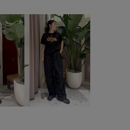
ス
ジャガード
ジャケット
ジーンズ
スカート
ストレートシルエット
スラックス
セットアップ
ン性
デニム合わせ
トップス
トレンド感
ナチュラル
ポリエステル
マニッシュ
ムラ感
メンズライク
アイテム
ローヒール
ヴィンテージ
アイテム
伸縮性
光沢感
巻きスカート
快適
現代的なシルエット
着回しやすい
穿き心地が良い
上深め
自然なムラ感
華やか
薄手
透け感