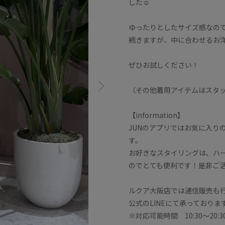
した☺︎
ゆったりとしたサイズ感なの
続きますが、中に合わせるお
ぜひお試しください！
（その他着用アイテムはスタ
【information】
JUNのアプリではお気に入り
す。
お好きなスタイリングは、ハ
のでとても便利です！是非ご
ルクア大阪店では通信販売も
公式のLINEにて承っており
※対応可能時間 10:30〜20:3