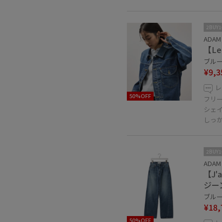
2BUY
ADAM 
【Le
ブルー 
¥9,3
レ
50%OFF
フリ
シェ
しっ
2BUY
ADAM 
【J'
ジーン
ブルー 
¥18,
50%OFF