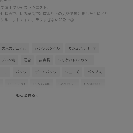
ビュー
ンチ着用でジャストウエスト。
少し長めで、私の身長で足首より下の丈感で履けました！ゆとり
るシルエットですが、ラフすぎない印象で◎
大人カジュアル
パンツスタイル
カジュアルコーデ
ブルべ冬
混合
高身長
ジャケット/アウター
コート
パンツ
デニムパンツ
シューズ
パンプス
EUL36180
EUS36340
GAA06020
GAN06000
もっと見る
2026ceremonybi_item
2512JUNPRESS対象商品
26SSデニムpick_up
Japan Blue Jeans
Lee
ター
お気に入りアイテム_pickup
きれいめ
インディゴ
カジュアル
コットン
シャツ