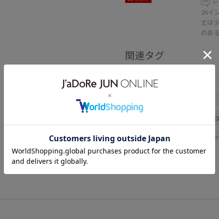
レ
26イ
丈は
のあ
関連タグ
春コーデ
お出かけコーデ
ADAM ET ROPÉ
ウェーブ
デニムジャケット
トレンチ
財布/小物
バンダナ/スカーフ
GAO06010
2026ceremonybi
26SSceremony
26SSデニム
outer_pickup
おすすめアウ
さらっと着れる
アウター