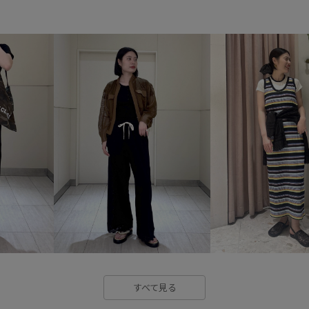
シンプル
シンプルなトップ
スカーフ
スタンドカラー
デザインがポイント
デザイ
バッグ
ポインテッドトゥ
モード
レザー調
レース
ヴィンテージジーンズ
万能
快適なはき心地
抜け感
美シルエット
耐久性
股
長め丈
靴
すべて見る