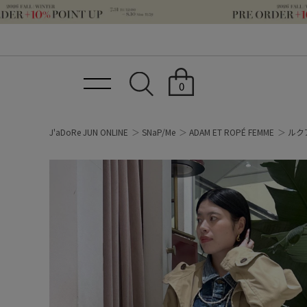
0
J'aDoRe JUN ONLINE
SNaP/Me
ADAM ET ROPÉ FEMME
ルクア