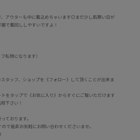
で、アウターも中に着込めちゃいます◎まだ少し肌寒い日が
洋服で着回ししやすいですよ！
ッフ私物になります）
のスタッフ、ショップを《フォロー》して頂くことが出来ま
ートをタップで《お気に入り》からすぐにご覧いただけます
活用下さい！
行っております。
ますので是非お気軽にお問い合わせくださいませ。
0