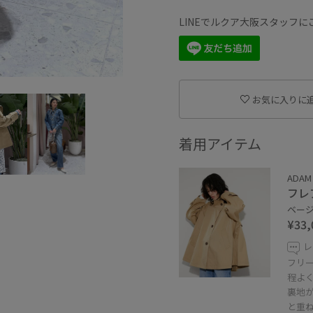
LINEでルクア大阪スタッフ
お気に入りに
着用アイテム
ADAM 
フレ
ベージュ
¥33,
レ
フリ
程よ
裏地
と重