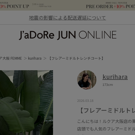
地震の影響による配送遅延について
JaDoRe JUN ONLINE
大阪 FEMME
kurihara
【フレアーミドルトレンチコート】
kurihara
173cm
2026.03.18
【フレアーミドルト
こんにちは！ルクア大阪店の
店頭でも人気のフレアーミド