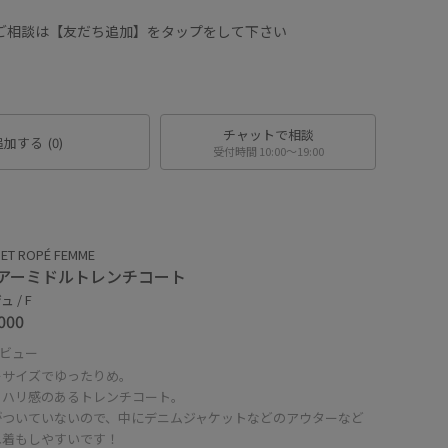
にご相談は【友だち追加】をタップをして下さい
チャットで相談
追加する
(0)
受付時間 10:00〜19:00
ET ROPÉ FEMME
アーミドルトレンチコート
 / F
000
ビュー
ーサイズでゆったりめ。
くハリ感のあるトレンチコート。
がついていないので、中にデニムジャケットなどのアウターなど
ね着もしやすいです！