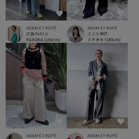
ADAM ET ROPÉ
ADAM ET ROPÉ
広島PARCO
ミント神戸
FUJIOKA
(155cm)
ミチオカ
(163cm)
ADAM ET ROPÉ
ADAM ET ROPÉ