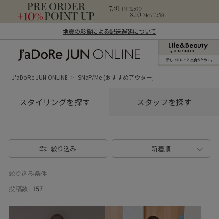
地震の影響による配送遅延について
新しいキレイと出合うために。
J'aDoRe JUN ONLINE（ジャドール ジュ
ン オンライン）
J'aDoRe JUN ONLINE
SNaP/Me (おすすめアウター)
スタイリングを探す
スタッフを探す
絞り込み
新着順
絞り込み条件 :
投稿数 :
157