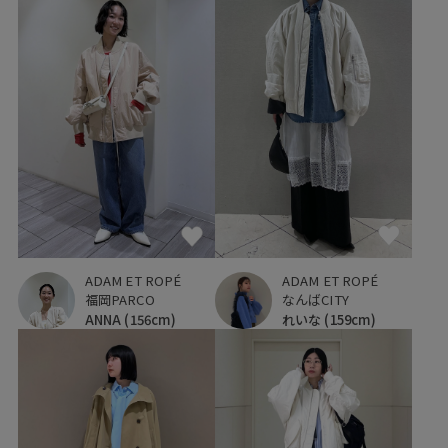
ADAM ET ROPÉ
ADAM ET ROPÉ
福岡PARCO
なんばCITY
ANNA
(156cm)
れいな
(159cm)