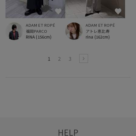
ADAM ET ROPÉ
ADAM ET ROPÉ
アトレ恵比寿
福岡PARCO
rina
(162cm)
RINA
(156cm)
1
2
3
HELP