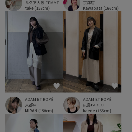
ルクア大阪 FEMME
京都店
take
(158cm)
Kawabata
(166cm)
ADAM ET ROPÉ
ADAM ET ROPÉ
広島PARCO
京都店
kaede
(155cm)
MIRAN
(158cm)