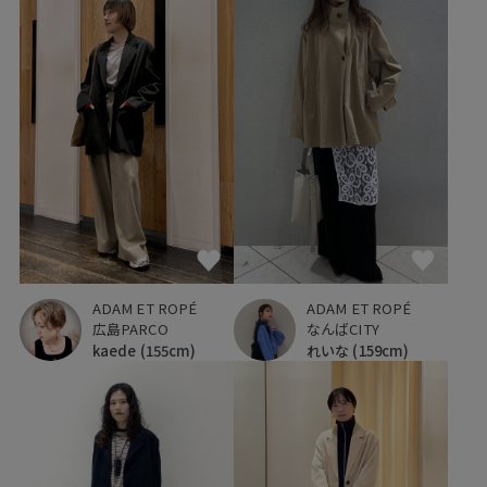
ADAM ET ROPÉ
ADAM ET ROPÉ
広島PARCO
なんばCITY
kaede
(155cm)
れいな
(159cm)