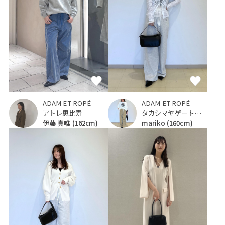
ADAM ET ROPÉ
ADAM ET ROPÉ
アトレ恵比寿
タカシマヤゲートタワーモール
伊藤 真唯
(162cm)
mariko
(160cm)