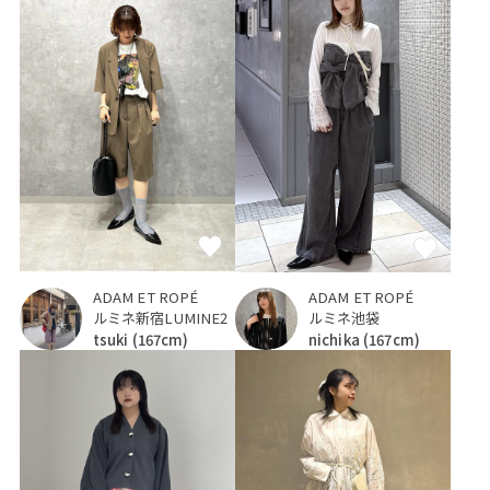
ADAM ET ROPÉ
ADAM ET ROPÉ
ルミネ新宿LUMINE2
ルミネ池袋
tsuki
(167cm)
nichika
(167cm)