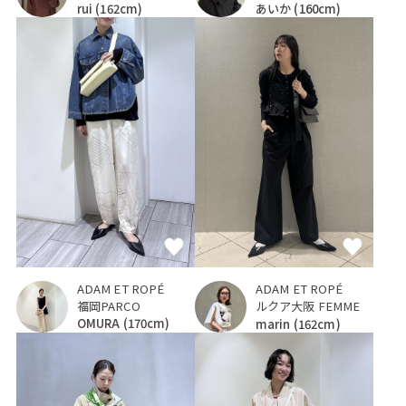
rui
(162cm)
あいか
(160cm)
ADAM ET ROPÉ
ADAM ET ROPÉ
福岡PARCO
ルクア大阪 FEMME
OMURA
(170cm)
marin
(162cm)