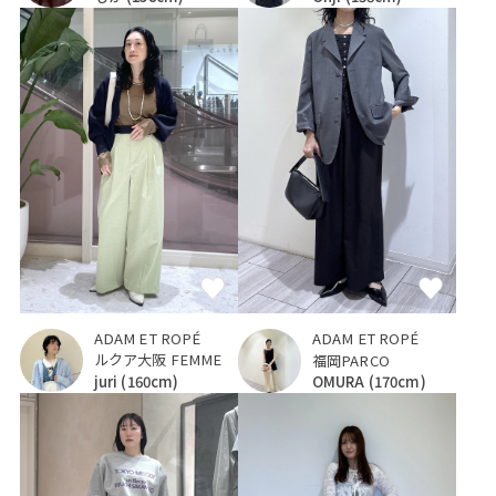
ADAM ET ROPÉ
ADAM ET ROPÉ
ルクア大阪 FEMME
福岡PARCO
juri
(160cm)
OMURA
(170cm)