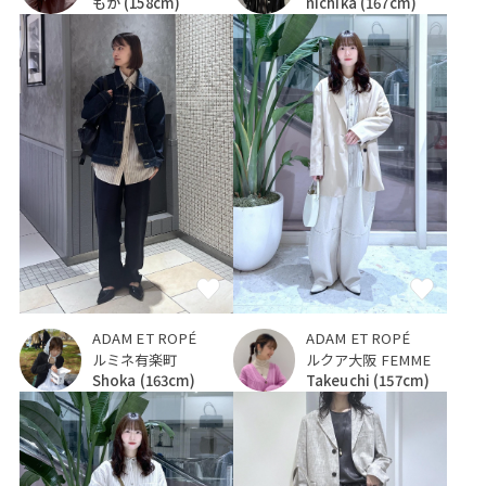
もか
(158cm)
nichika
(167cm)
ADAM ET ROPÉ
ADAM ET ROPÉ
ルミネ有楽町
ルクア大阪 FEMME
Shoka
(163cm)
Takeuchi
(157cm)