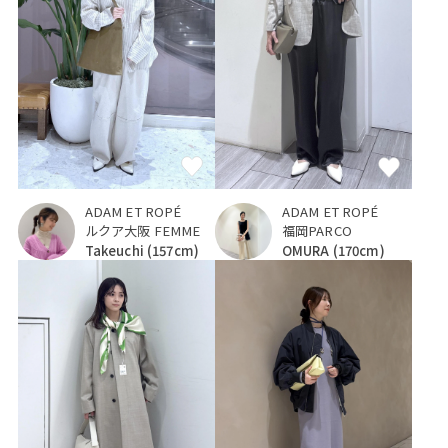
ADAM ET ROPÉ
ADAM ET ROPÉ
福岡PARCO
ルクア大阪 FEMME
OMURA
(170cm)
Takeuchi
(157cm)