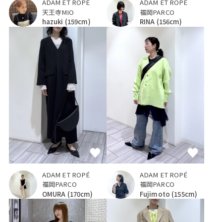
ADAM ET ROPÉ
ADAM ET ROPÉ
福岡PARCO
天王寺MIO
RINA
(156cm)
hazuki
(159cm)
ADAM ET ROPÉ
ADAM ET ROPÉ
福岡PARCO
福岡PARCO
OMURA
(170cm)
Fujimoto
(155cm)