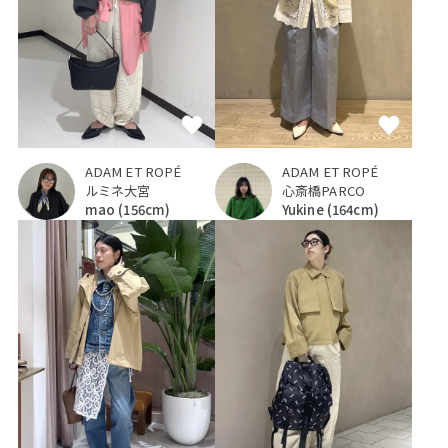
ADAM ET ROPÉ
ADAM ET ROPÉ
ルミネ大宮
心斎橋PARCO
mao
(156cm)
Yukine
(164cm)