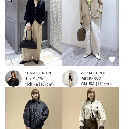
ADAM ET ROPÉ
ADAM ET ROPÉ
福岡PARCO
ルミネ池袋
OMURA
(170cm)
nichika
(167cm)