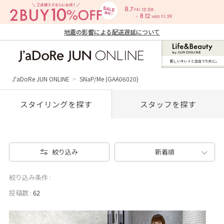
地震の影響による配送遅延について
新しいキレイと出合うために。
J'aDoRe JUN ONLINE（ジャドール ジュ
ン オンライン）
J'aDoRe JUN ONLINE
SNaP/Me (GAA06020)
スタイリングを探す
スタッフを探す
絞り込み
新着順
絞り込み条件 :
投稿数 :
62