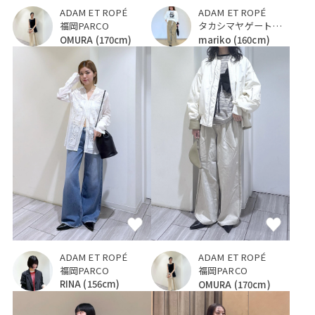
ADAM ET ROPÉ
ADAM ET ROPÉ
福岡PARCO
タカシマヤゲートタワーモール
OMURA
(170cm)
mariko
(160cm)
ADAM ET ROPÉ
ADAM ET ROPÉ
福岡PARCO
福岡PARCO
RINA
(156cm)
OMURA
(170cm)