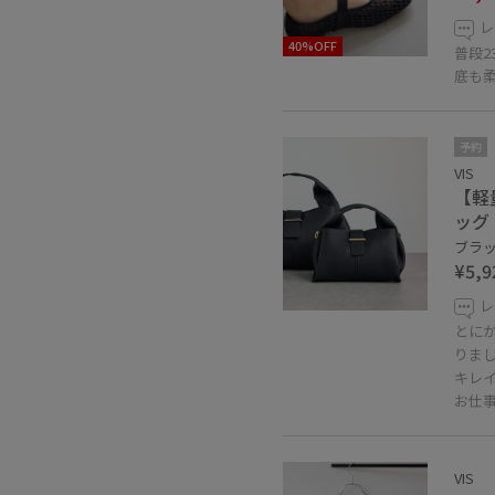
レ
40%OFF
普段2
底も
予約
VIS
【軽
ッグ
ブラック
¥5,9
レ
とに
りま
キレ
お仕
VIS