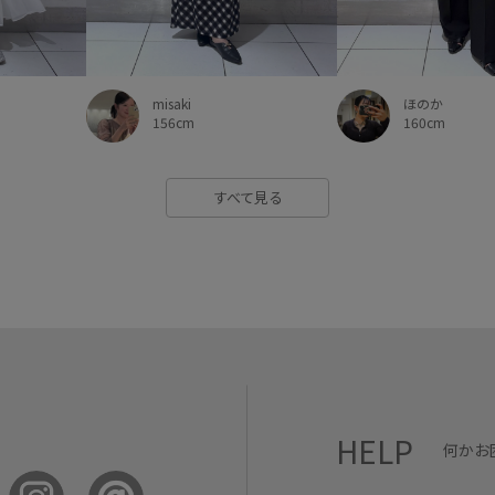
ほのか
misaki
160cm
156cm
すべて見る
HELP
何かお