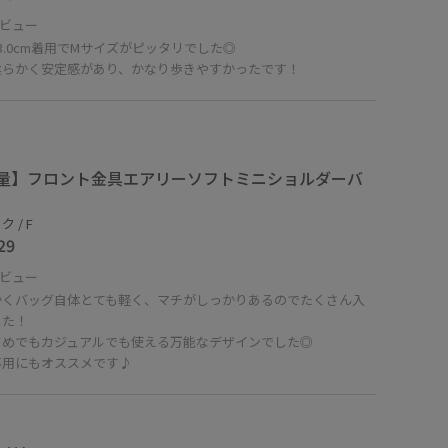
ビュー
3.0cm着用でMサイズがピッタリでした◎
柔らかく安定感があり、かなり歩きやすかったです！
量】フロント金具エアリーソフトミニショルダーバ
 / F
29
ビュー
かくバッグ自体とても軽く、マチがしっかりあるのでたくさん入
した！
イめでもカジュアルでも使える万能なデザインでした◎
事用にもオススメです♪