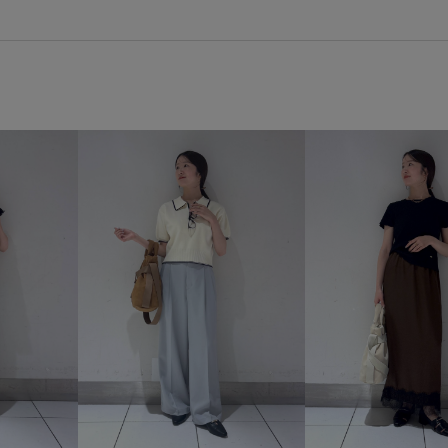
vis_26ss_summergoods
vis
vis_okazakisae_june
vis_ok
こなれ感
さらっとした素材
カラーバリエーション豊富
シンプルコーデ
ジャケット
チェック柄
チュニック
フィット感
フェミニン
ボウタイ
ボリューム感
上品
伸縮性
収納力
大人っぽい
安定感
幅広
活躍間違いなし
涼しげ