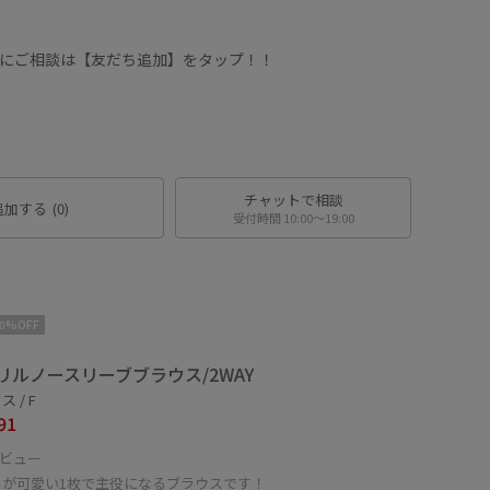
ッフにご相談は【友だち追加】をタップ！！
チャットで相談
追加する
(0)
受付時間 10:00〜19:00
10%OFF
リルノースリーブブラウス/2WAY
 / F
91
ビュー
ルが可愛い1枚で主役になるブラウスです！