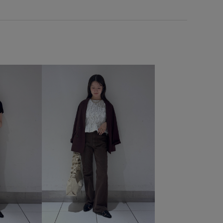
_26ss_summertops
vis_br31
vis_junetops
azakisae_may
Vネック
Wbag_pickup
Wshoes_pickup
さらりとした
インソール
カップ付き
カーディガン
クッション
コットン
シャツ
シャツ地
スキニーシルエット
ストレスフリー
ストレートデニム
チュニック丈
テレコ素材
デニム生地
ネイル
フリル
ブラウス
ブラジャー
ベルト
ベーシック
ポリエステル
メッシュ
レディライク
ワイドパンツ
取り外し可能
取り外し可能なショルダー
合わせやすい
抜け感
歩きやすい
洗濯機で洗える
爽やか
細見え
細身のパンツ
自宅で洗える
薄手