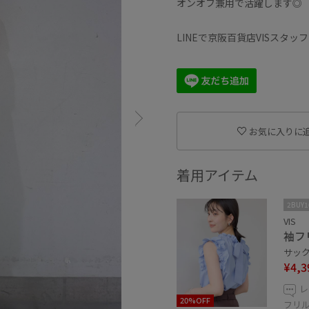
オンオフ兼用で活躍します◎
LINEで京阪百貨店VISスタ
お気に入りに
着用アイテム
2BUY
VIS
袖フ
サックス
¥4,3
レ
20%OFF
フリ