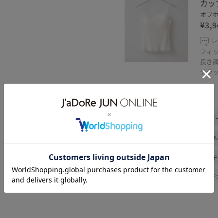
カッ
オフホ
¥3,9
レ
フィ
長さ
チラ
関連タグ
初夏コーデ
夏コーデ
デ
女子会コーデ
大人カジュア
きれいめコーデ
VIS
ナチ
キャミソール
パンツ
デ
パンプス
BVA36060
BV
26officecasual
2WAYで使え