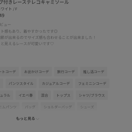
プ付きレーステレコキャミソール
ワイト / F
49
ビュー
ット感もあり、着やすかったです◎
調節が出来るのでサイズ感も合わせることが出来ました！
ッと見えるレースが可愛いです♡
ートコーデ
お出かけコーデ
旅行コーデ
推し活コーデ
ル
パンツスタイル
カジュアルコーデ
フェミニンコーデ
ュラル
イエベ春
混合
トップス
シャツ/ブラウス
ニムパンツ
バッグ
ショルダーバッグ
シューズ
もっと見る
F16020
BVH16210
BVS16170
BVX36110
る
Aライン
VIS_2026SS_POLO
vis_26ssbag