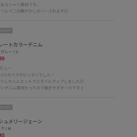
のあるシャツ素材です。
フリルで二の腕が少しカバーされます◎
10%OFF
レートカラーデニム
グレー / S
39
ビュー
cmでSサイズがピッタリでした！
きりしたシルエットでスタイルアップしました◎
かいデニム素材だったので動きやすかったです♪
10%OFF
シュメリージェーン
 / M
45