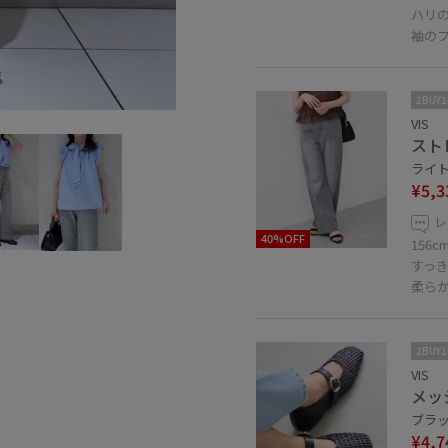
ハリ
袖の
2BUY
VIS
スト
ライト
¥5,3
レ
40%OFF
156
すっ
柔ら
2BUY
VIS
メッ
ブラック
¥4,7