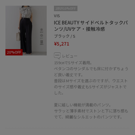
2BUY10%OFF
VIS
ICE BEAUTY サイドベルトタックパ
ンツ/UVケア・接触冷感
ブラック / S
¥5,271
20%OFF
レビュー
159㎝でSサイズ着用。
ペタンコのサンダルでも床に付かずちょう
ど良い着丈です。
普段はMサイズを選ぶのですが、ウエスト
のサイズ感や着丈もSサイズがジャストで
した。
夏に嬉しい機能が満載のパンツ。
サラッと薄手素材でストンと下に落ち感も
でて、綺麗なシルエットのパンツです。