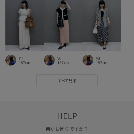
ワイドシルエット
ワイドパンツ
ワンショルダー
上品
下着
伸縮性
低反発
光沢感
入園式
内ポケット
凹凸感
切り替え
卒園式入学式
卒業式入学式
合わせやすい
大人っぽい
女性らしさ
小さいポーチ
幅広
抜け感
接触冷感
春夏
yu
yu
yu
普段使い
歩きやすい
洗濯機で洗える
甲高
157cm
157cm
157cm
疲れにくい
着回しやすい
立体感
紫外線対策
すべて見る
羽織としても使える
脚長効果
薄手
衝撃吸収
財布
足長
透け感
長財布
限定カラー
靴下
HELP
何かお困りですか？