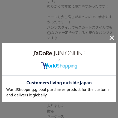
ます。
柔らかくで非常に履きやすかったです！
ヒールも少し高さがあったので、歩きやす
かったです！！
パンツスタイルでもスカートスタイルでも
⭕️なので一足持っていると安心なパンプス
です♪
VIS
【180℃美人見え】ハンドルリボ
ンワンショルダーバッグ/新色追加
キナリ / F
¥5,929
レビュー
大容量ではないですが、必要最低限の物は
入りました！
財布
キーケース