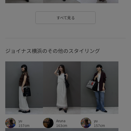
アメリカンスリーブ
エコバッグ
オールインワン
カジュアル
カットソー
カットソー素材
カップ付き
すべて見る
カラーバリエーション豊富
ギンガムチェック
クッション
サッカー
シャツ
シャツ地
シワになりにくい
ジョイナス横浜のその他のスタイリング
ジャケット
スタイルアップ
スッキリ
ストレスフリー
スラックス
タック
デニムとの相性抜群
ドライ
ドライタッチ
ネイル
ハイウエスト
バランスが良い
フォーマル
フォーマルシーン
フレンチスリーブ
ブラウス
ヘルシー
ベルト
ベーシック
ボリューム感
yu
ポーチ
マーメイドスカート
ロングスカート
yu
Aruna
157cm
157cm
163cm