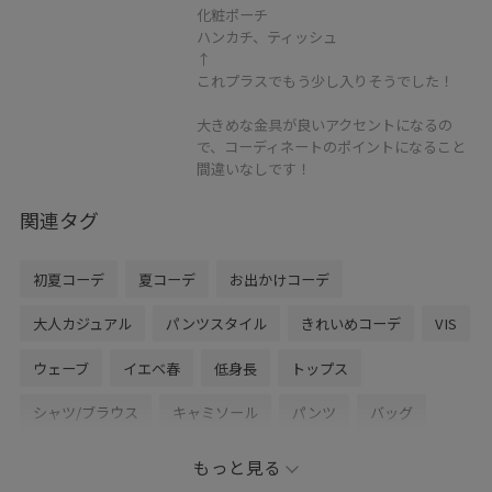
化粧ポーチ
ハンカチ、ティッシュ
↑
これプラスでもう少し入りそうでした！
大きめな金具が良いアクセントになるの
で、コーディネートのポイントになること
間違いなしです！
関連タグ
初夏コーデ
夏コーデ
お出かけコーデ
大人カジュアル
パンツスタイル
きれいめコーデ
VIS
ウェーブ
イエベ春
低身長
トップス
シャツ/ブラウス
キャミソール
パンツ
バッグ
ショルダーバッグ
シューズ
パンプス
BVA16010
もっと見る