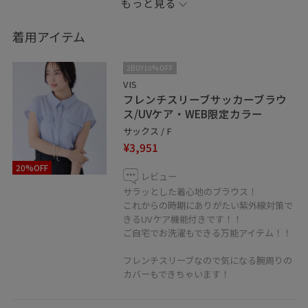
もっと見る
としてもオススメです！！
参考にしてみてください〜♪
着用アイテム
在庫のお問い合わせやコーディネートのご相談など
2BUY10%OFF
LINEでお気軽にお問い合わせ下さい★
VIS
フレンチスリーブサッカーブラウ
LINEで相鉄ジョイナスVISスタッフにご相談は
ス/UVケア・WEB限定カラー
【友だち追加】をタップ！！
サックス / F
¥3,951
20%OFF
レビュー
サラッとした着心地のブラウス！
これからの時期にありがたい紫外線対策で
きるUVケア機能付きです！！
ご自宅でお洗濯もできる万能アイテム！！
フレンチスリーブなので気になる腕周りの
カバーもできちゃいます！