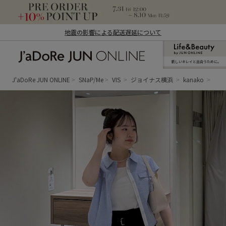
地震の影響による配送遅延について
新しいキレイと出合うために。
J'aDoRe JUN ONLINE（ジャドール ジュ
ン オンライン）
J'aDoRe JUN ONLINE
SNaP/Me
VIS
ジョイナス横浜
kanako
綺麗