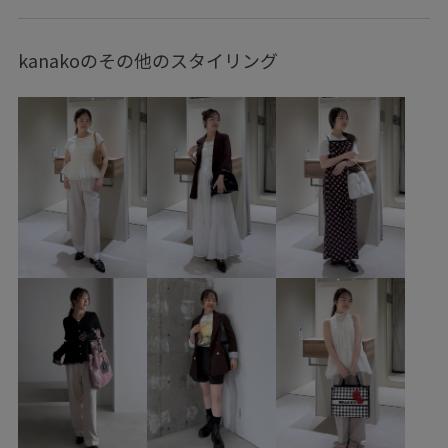
BVF16010
BVH16200
BVS16300
BVX45260
26officecasual
26SSceremony
blouse_pickup
kanakoのその他のスタイリング
Ssize_akisuda
Tシャツ
UVケア
VIS_2026SS_POLO
VIS_2026SS_POLO2
VIS_26SS
vis_26ssbag
vis_26ss_summergoods
vis_26ss_summertops
vis_br31
VIS_ceremony_2026
VIS_hotbeauty_styling
vis_junetops
vis_okazakisae_june
vis_okazakisae_may
vis_pickuppants
vis_pickuptops
Wbottoms_pickup
WEB限定
Web限定カラー
Wshoes_pickup
お手入れしやすい
きちんと感
きれいに見える
こなれ感
さらっとした素材
さらりとした
やや長め