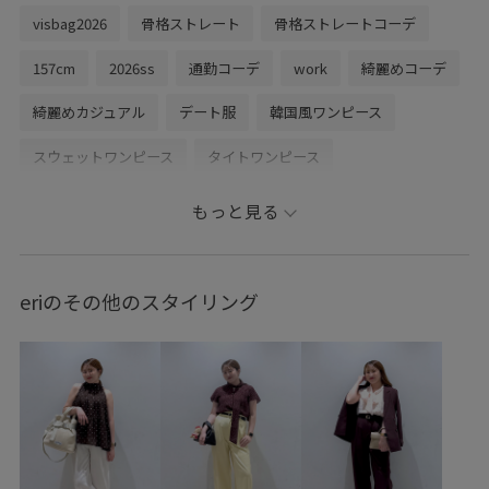
visbag2026
骨格ストレート
骨格ストレートコーデ
157cm
2026ss
通勤コーデ
work
綺麗めコーデ
綺麗めカジュアル
デート服
韓国風ワンピース
スウェットワンピース
タイトワンピース
ストレートワンピース
リネンライクジャケット
もっと見る
グレーコーデ
お食事コーデ
ジャケットコーデ
ダブルジャケット
サマージャケット
接触冷感付き
eriのその他のスタイリング
春コーデ
初夏コーデ
夏コーデ
お仕事コーデ
デートコーデ
お出かけコーデ
旅行コーデ
フェスコーデ
推し活コーデ
女子会コーデ
韓国ファッション
カジュアルコーデ
ヘルシーコーデ