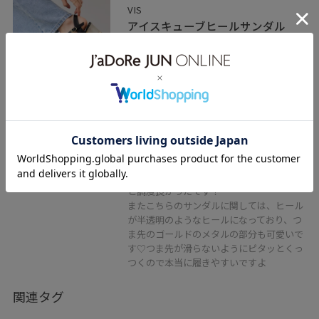
VIS
アイスキューブヒールサンダル
ブラック / M
¥6,327
レビュー
普段24.0cm/横幅広めの私ですが、こちら
20%OFF
はMサイズでピッタリでした。Lサイズで
すと、どうしてもかかと部分が余ってしま
い全体的にパカパカしてしまいます。Mサ
イズだとピッタリではありますが、ベルト
の部分で1番大きめの穴で長さを調節する
と調度良かったです！
またこちらのサンダルに関しては、ヒール
が半透明のようなヒールになっており、つ
ま先のゴールドのメタルの部分も可愛いで
す♡つま先が滑らないようにピタッとくっ
つくので本当に履きやすいですよ
関連タグ