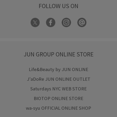
主役アイテム
伸縮性
入園式
冷んやり
切り替え
FOLLOW US ON
卒園式入学式
卒業式入学式
取り外し可能
取り外し可能なショルダー
大人っぽい
安定感
幅広
快適
接触冷感
春夏
歩きやすい
毎シーズン
洗濯OK
洗濯機で洗える
涼しげ
着やすい
JUN GROUP ONLINE STORE
着心地が良い
程よいボリューム
立体感
美easy
美easy_linen_ALL
美easyリネンライク
美シルエット
Life&Beauty by JUN ONLINE
J'aDoRe JUN ONLINE OUTLET
艶感
華やか
薄手
財布
軽い着心地
Saturdays NYC WEB STORE
軽やかな素材感
透け感
長財布
限定カラー
靴下
BIOTOP ONLINE STORE
高級感
wa-syu OFFICIAL ONLINE SHOP