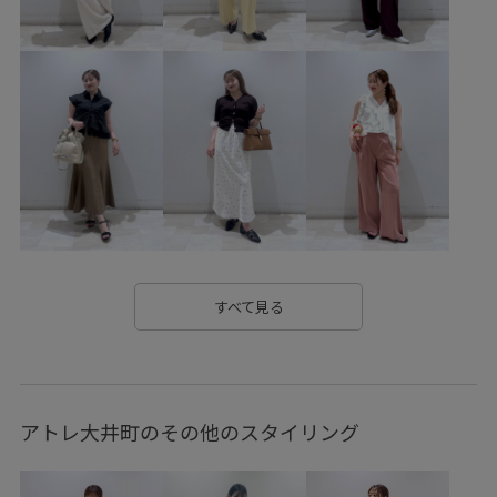
フェミニンコーデ
シンプルコーデ
きれいめコーデ
VIS
ストレート
イエベ春
乾燥
ジャケット/アウター
テーラードジャケット
ワンピース
バッグ
ショルダーバッグ
シューズ
サンダル
ヘアアクセサリー
シュシュ
BVA16040
BVE36140
BVV36100
BVX36070
BVZ16200
0318PRESS対象商品
1枚でも着れる
1枚で完成
すべて見る
26officecasual
26SSceremony
2WAYで使える
BVX44070_BVX36070
onepiece_pickup
Ssize_akisuda
アトレ大井町のその他のスタイリング
Tシャツ
VIS_26SS
vis_26ssbag
vis_26ss_summergoods
vis_26ss_summertops