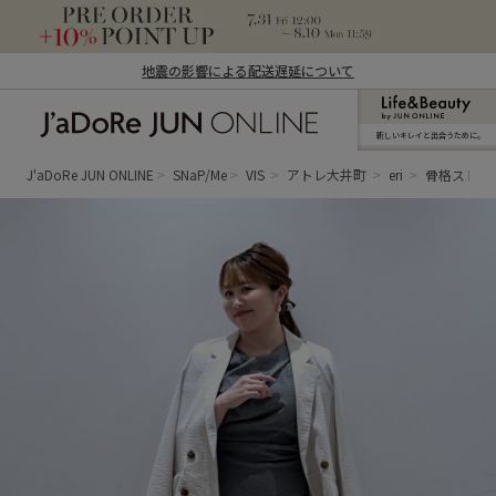
地震の影響による配送遅延について
新しいキレイと出合うために。
J'aDoRe JUN ONLINE（ジャドール ジュ
ン オンライン）
J'aDoRe JUN ONLINE
SNaP/Me
VIS
アトレ大井町
eri
骨格ストレ