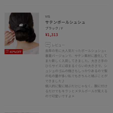
VIS
サテンボールシュシュ
ブラック / F
¥1,313
レビュー
去年の冬に大人気だったボールシュシュ⭐︎
40%OFF
春夏バージョンで、サテン素材に進化して
また新しく入荷してきました。大きさ手の
ひらサイズに収まるぐらいの大きさで、シ
ュシュのゴムの強さもしっかりあるので髪
の毛の量が多い私でもきちんと結ぶことが
できました♪
個人的に髪に結ぶだけじゃなく、腕に付け
るだけでもキラッとメタルボールが見える
ので可愛いですよ＊