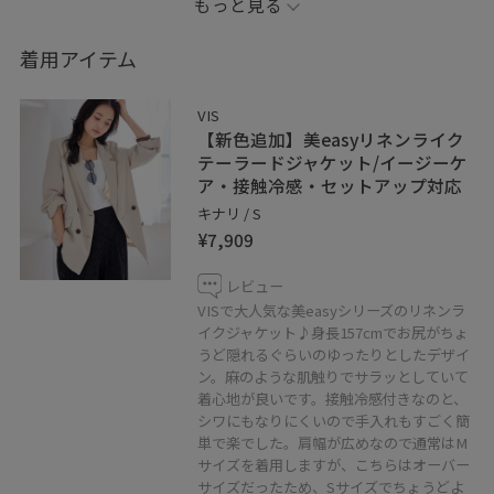
もっと見る
いつもご覧いただきまして、ありがとうございます！
VISアトレ大井町店eriです⭐︎
着用アイテム
今回は新作で入荷しました、骨格ストレートさんにオス
VIS
スメな韓国で人気なドレープデザインのタイトワンピー
【新色追加】美easyリネンライク
スを着用してみました。お洒落なドレープデザインにお
テーラードジャケット/イージーケ
ア・接触冷感・セットアップ対応
腹周りが程よくギャザーが入っている為、体型カバーが
キナリ / S
できちゃいます◎
¥7,909
一枚で着ると恥ずかしい方は私みたいにジャケットで合
わせるだけで着痩せ効果大！！
レビュー
ブラックのカラーだとより細く見えて、上品に見えるの
VISで大人気な美easyシリーズのリネンラ
イクジャケット♪身長157cmでお尻がちょ
で私は色違いで購入しています。
うど隠れるぐらいのゆったりとしたデザイ
ン。麻のような肌触りでサラッとしていて
多くのお客さまにぜひ届きますように♡
着心地が良いです。接触冷感付きなのと、
シワにもなりにくいので手入れもすごく簡
単で楽でした。肩幅が広めなので通常はM
※もしよろしければお気に入り登録や、
サイズを着用しますが、こちらはオーバー
フォローなどもしていただけると嬉しいです！
サイズだったため、Sサイズでちょうどよ