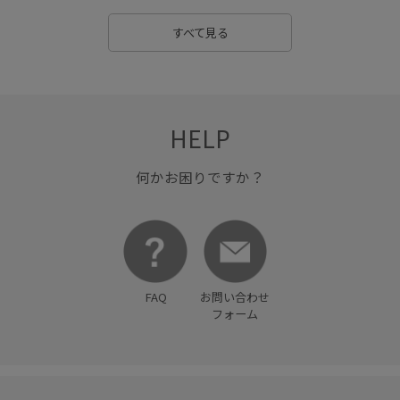
スエード
スカート
スカーフ
スタイルアップ
すべて見る
ストラップ
スニーカー
スポーティ
セットアップ
セットアップ対象商品
ソフトタッチ
タック
チャンキーヒール
デイリーで活躍
デイリー使い
HELP
デザインがポイント
トップス
トレンド
何かお困りですか？
ニュアンスがある
ハンカチ
パンツ
パンツにもスカートにも
ビスチェ
フォーマル
フォーマルシーン
ブラウス
ベーシック
ペプラム
FAQ
お問い合わせ
ボックスシルエット
ボリューム感
ポリエステル
フォーム
マニッシュ
マルチに活躍
マーメイドスカート
リネン
ワイドパンツ
ワイドボトム
万能アイテム