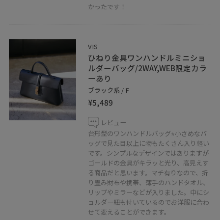
どうぞよろしくお願いします＊
かったです！
Instagramも更新しているのでよかったらぜひ♪
私の顔写真(パンを食べてる)をタップすると
VIS
すぐにスムーズご覧いただけます⭐︎
ひねり金具ワンハンドルミニショ
ルダーバッグ/2WAY,WEB限定カラ
フォロー大歓迎です！！
ーあり
@_eri330_
ブラック系 / F
¥5,489
LINEで在庫のお問い合わせや商品、
コーディネートのご相談など是非お気軽に
レビュー
お問い合わせくださいませ。
台形型のワンハンドルバッグ⭐︎小さめなバ
ッグで見た目以上に物もたくさん入り軽い
LINEでアトレ大井町VISスタッフにご相談は
です。シンプルなデザインではありますが
【友だち追加】をタップ！！
ゴールドの金具がキラッと光り、高見えす
る商品だと思います。マチ有りなので、折
り畳み財布や携帯、薄手のハンドタオル、
リップやミラーなどが入りました。中にシ
ョルダー紐も付いているのでお洋服に合わ
せて変えることができます。