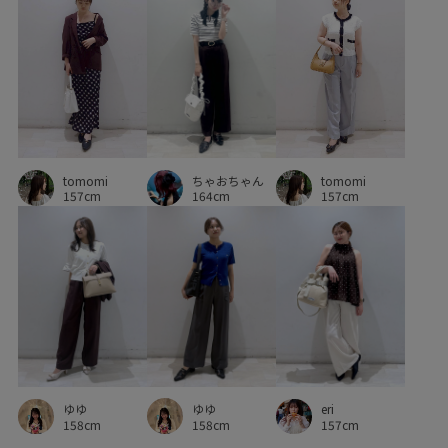
VIS_ceremony_2026
vis_okazakisae_june
vis_okazakisae_may
vis_shikanoma
VIS_smallsize
WEB限定
Web限定カラー
Wpickup_items
Wshoes_pickup
お手入れしやすい
ちゃおちゃん
tomomi
お気に入りアイテム_pickup
きちんと感
きれいめ
tomomi
164cm
157cm
157cm
こなれ感
さらりとした
みんながチェックしているアイテム_pickup
イージーケア
ウエストタック
ウエスト切り替え
エコバッグ
オフィス
オフィスカジュアル
カジュアル
カットソー
キャミワンピース
クッション
ゆゆ
ゆゆ
eri
サイズ調整
サテン
シンプル
ジャケット
158cm
158cm
157cm