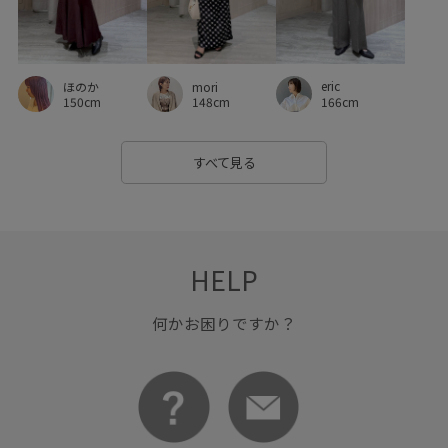
ポケット付き
ポリエステル
マニッシュ
リネン
ワイドパンツ
伸縮性
使い勝手がいい
入園式
eric
ほのか
mori
冷んやり
冷房対策
別注
別注アイテム
166cm
150cm
148cm
卒園式入学式
卒業式入学式
取り外し可能
すべて見る
取り外し可能なショルダー
定番
履きやすい
幅広
弁当箱
接触冷感
日傘
春夏
洗濯OK
洗濯機で洗える
爽やか
着やすい
着回しやすい
HELP
着心地が良い
細見え
美easy
美easy_linen_ALL
何かお困りですか？
美easyリネンライク
美シルエット
薄手
透け感
長財布
限定カラー
高級感