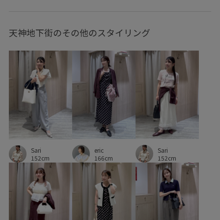
さらっと着れる
さらりとした
天神地下街のその他のスタイリング
みんながチェックしているアイテム_pickup
イージーケア
ウエストタック
オフィス
オフィスカジュアル
カジュアル
カットソー
カットソー素材
カラーバリエーション豊富
コットン
コットン100%
コーディネートしやすい
シワになりにくい
ジャケット
スカート
スカーフ
スッキリ
セットアップ
eric
Sari
セットアップ対象商品
ソフトタッチ
タイト
タック
Sari
166cm
152cm
152cm
デイリーで活躍
トレンド
ドライ
ドライタッチ
ニュアンスがある
ビスチェ
ピンタック
フォーマル
フォーマルシーン
ブラウス
ベルト
ベーシック