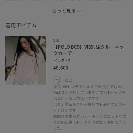
かったです◎
もっと見る
＊記載のない物は本人私物です
着用アイテム
＊＊＊＊＊＊＊＊＊＊＊＊＊＊＊＊＊＊＊＊＊
VIS
【POLO BCS】VIS別注クルーネッ
コーディネートご覧いただきありがとうございます⭐︎
クカーデ
是非お気に入り♡登録していただけると嬉しいです！
ピンク / F
¥6,600
気になる方はコーディネートはフォローしていただくと
【お気に入り】タブからご覧頂きやすくなります！！
レビュー
身長166センチでベルト下の長さでした。
《 Instagram &WEARも更新中！》
袖はスッキリしていますが半袖Tシャツが
出ないくらいの長さです◎
どちらもフォローしていただけると嬉しいです♡
ボタンを留めても羽織りでも着やすいカー
ディガンです！
・WEAR @eric08
肌触りの柔らかいレーヨン混のニットなの
で素肌に着てもチクチク感なく着用できま
した。
▶︎Instagramではプライベートや日常も投稿しています♡