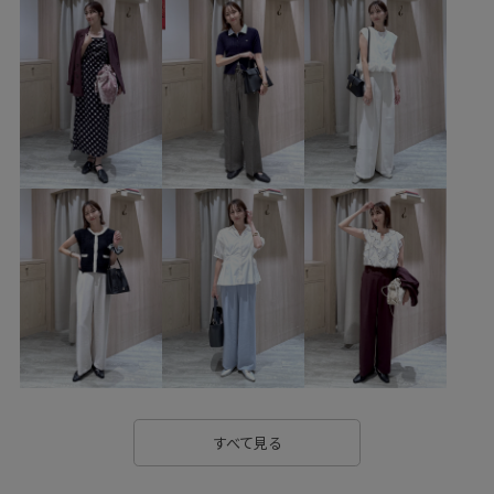
ハンドバッグ
BVK76100
BVM36200
BVS36100
BVX36050
1枚でも着れる
26officecasual
26SSceremony
2WAYで使える
BVX36050_BVX44050
Exclusive_GW
Ssize_akisuda
Tシャツ
vadle
vispolo26vol6
VIS_2026SS_POLO
VIS_2026SS_POLO2
vis_26ssbag
vis_26ss_summertops
VIS_ceremony_2026
vis_junetops
vis_okazakisae_june
vis_okazakisae_may
vis_pickuppants
VIS_smallsize
Web限定カラー
Wouterwear
Wpickup_items
Wtops_pickup
お手入れしやすい
すべて見る
お気に入りアイテム_pickup
きちんと感
きれいめ