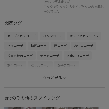
2wayで使えます◎
フックで引っ掛けるタイプだったので着脱
が楽でした！
関連タグ
カーディガンコーデ
パンツコーデ
キレイめカジュアル
ママコーデ
初夏コーデ
夏コーデ
お仕事コーデ
授業参観日コーデ
デートコーデ
お出かけコーデ
旅行コーデ
推し活コーデ
女子会コーデ
大人カジュアル
パンツスタイル
モノトーンコーデ
もっと見る
シンプルコーデ
きれいめコーデ
VIS
ナチュラル
ブルべ夏
乾燥
高身長
トップス
ericのその他のスタイリング
Tシャツ/カットソー
カーディガン
パンツ
バッグ