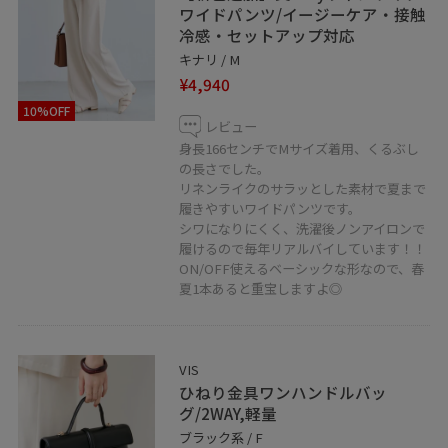
ワイドパンツ/イージーケア・接触
冷感・セットアップ対応
キナリ / M
¥4,940
10%OFF
レビュー
身長166センチでMサイズ着用、くるぶし
の長さでした。
リネンライクのサラッとした素材で夏まで
履きやすいワイドパンツです。
シワになりにくく、洗濯後ノンアイロンで
履けるので毎年リアルバイしています！！
ON/OFF使えるベーシックな形なので、春
夏1本あると重宝しますよ◎
VIS
ひねり金具ワンハンドルバッ
グ/2WAY,軽量
ブラック系 / F