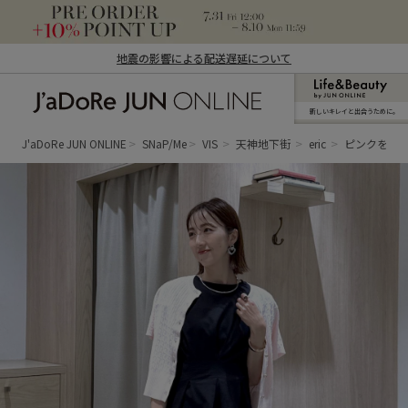
地震の影響による配送遅延について
新しいキレイと出合うために。
J'aDoRe JUN ONLINE（ジャドール ジュ
ン オンライン）
J'aDoRe JUN ONLINE
SNaP/Me
VIS
天神地下街
eric
ピンクを差し