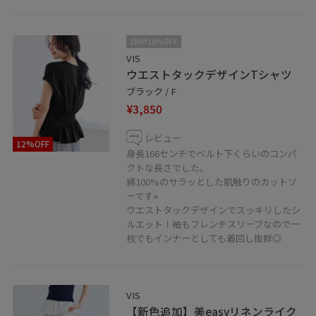
是非チェック&フォローお願いします♪
2BUY10%OFF
LINEで在庫のお問い合わせや商品、コーディネートのご
VIS
相談など是非お気軽にお問い合わせくださいませ。
ウエストタックデザインTシャツ
LINEで天神地下街VISスタッフにご相談は【友だち追加】
ブラック / F
をタップ！！
¥3,850
レビュー
12%OFF
身長166センチでベルト下くらいのコンパ
クトな長さでした。
綿100%のサラッとした肌触りのカットソ
ーです⭐︎
ウエストタックデザインでスッキリしたシ
ルエット！袖もフレンチスリーブなので一
枚でもインナーとしても着回し抜群◎
VIS
【新色追加】美easyリネンライク