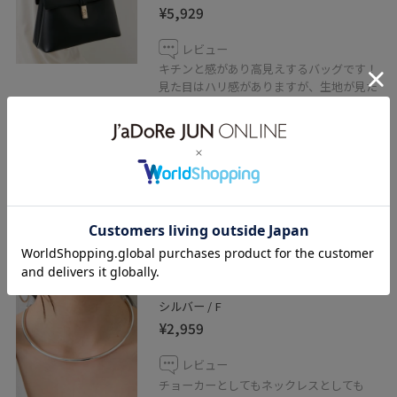
¥5,929
レビュー
キチンと感があり高見えするバッグです！
見た目はハリ感がありますが、生地が見た
目以上に柔らかく荷物の収納がしやすかっ
たです。
500mlのバトルが縦だと少し出るサイズで
すが、横に倒せばすっぽり入ります。
冠婚葬祭や学校行事など色んなシーンで使
えるバッグです！
VIS
2WAYチョーカーネックレス
シルバー / F
¥2,959
レビュー
チョーカーとしてもネックレスとしても