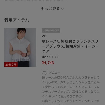
もっと見る
一枚で楽に可愛いが叶う花柄のキャミワンピースに、裾
レースのシャツを合わせたデートコーデです！
着用アイテム
短丈のレースシャツを合わせることで、カジュアルにな
りすぎず、後ろ姿も可愛くなるように意識してみまし
2BUY10%OFF
た！
VIS
裾レース切替 襟付きフレンチスリ
ーブブラウス/接触冷感・イージー
ケア
参考にしていただけたら嬉しいです☆ﾐ
ホワイト / F
¥4,743
20%OFF
インスタでもコーデ載せてるのでよかったらご覧くださ
い☺︎
レビュー
裾レースの切り替えがふんわり感を出して
Instagram：@0215.t__
くれるので、カチッとしたシャツを柔らか
く女性らしくお楽しみいただけます。フレ
＿＿＿＿＿＿＿＿＿＿＿＿＿＿＿＿＿＿＿＿
ンチスリーブですが、肩幅など気になりに
くくキレイに着用できます◎
LINEで在庫のお問い合わせや商品、
羽織としてもシルエットがとてもキレイな
コーディネートのご相談など