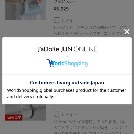
サックス / F
¥5,929
レビュー
しっかりとした見た目にも関わらず、とて
も軽く柔らかいバッグです。コンパクトな
見た目ですが、500mlのペットボトルも入
ります◎ショルダーもついておりますの
で、2wayでお使いいただけます。
2BUY10%OFF
VIS
ラインストーンサンダル/2WAY
キナリ / M
¥4,612
レビュー
30%OFF
23.5cmでMサイズ着用しております。2本
のストラップでアレンジが効き、かかとに
持ってきて安定させて履くことも◎スリッ