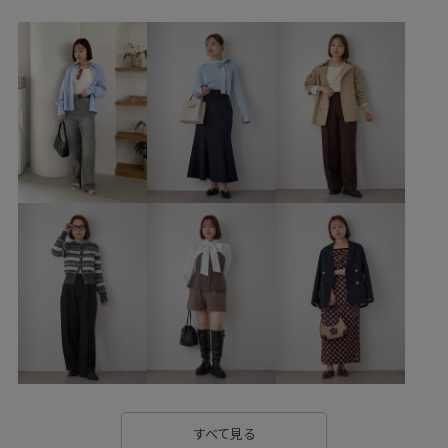
サンダル
アクセサリー
ネックレス
BVA16030
BVE16030
BVH16180
BVX36110
BVZ16080
26officecasual
vis_26ssbag
vis_26ss_summergoods
vis_26ss_summertops
vis_okazakisae_may
vis_pickuptops
Wbag_pickup
Wpickup_items
Wshoes_pickup
きれいめ
さらっとした表面
さらりとした
ふかふか
インソール
オフィス
カジュアル
カットソー
クッション
クッション性
シャツ
シャツ地
シンプル
シンプルなトップス
スカート
スッキリ
スッキリ見え
ストラップ
ストレスフリー
チェーン
トレンド
バランスが良い
すべて見る