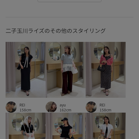
パンツ
フィット感
フェミニン
フレンチスリーブ
ブラウス
ベルト
ペプラム
ラインストーン
二子玉川ライズのその他のスタイリング
ワイドシルエット
上品
低反発
収納力
取り外し可能
取り外し可能なショルダー
接触冷感
柔らかな印象
歩きやすい
洗濯機で洗える
痛くなりにくい
着回しやすい
立体感
薄手
軽くて柔らかい
透け感
長財布
高級感
REI
ayu
REI
158cm
162cm
158cm