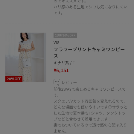
のでオススメです。
是非お気軽にお問い合わせください◎
ハリ感のある生地でシワも気になりにくい
LINEで二子玉川ライズVISスタッフにご相談は【友だち追
です。
加】をタップ！！
2BUY10%OFF
VIS
フラワープリントキャミワンピー
ス
＿＿＿＿＿＿＿＿＿＿＿＿＿＿＿＿＿＿＿
キナリ系 / F
¥6,151
お気に入りのショップ、スタッフ、スタイリングは
20%OFF
♡を押していただければ【お気に入り】から
レビュー
前後2WAYで楽しめるキャミワンピースで
すぐにご覧いただけます◎
す。
＿＿＿＿＿＿＿＿＿＿＿＿＿＿＿＿＿＿＿
スクエア/Vカット雰囲気を変えれるので、
どんな場面でも使いやすいです◎サラッと
した生地で夏本番もTシャツ、タンクトッ
二子玉川ライズショッピングセンター
プなどと合わせて着用できます！
タウンフロント4F
裏地もついているので透け感の心配は入り
〒158-0094 東京都世田谷区玉川2-21-1
ません。