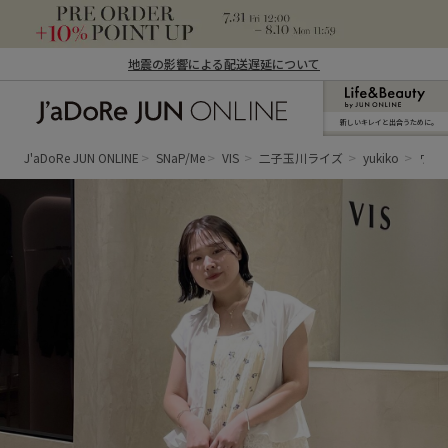
地震の影響による配送遅延について
新しいキレイと出合うために。
J'aDoRe JUN ONLINE（ジャドール ジュ
ン オンライン）
J'aDoRe JUN ONLINE
SNaP/Me
VIS
二子玉川ライズ
yukiko
ワン