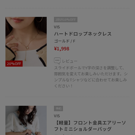
TEL 03-5716-1535
営業時間 10:00~20:00
＿＿＿＿＿＿＿＿＿＿＿＿＿＿＿＿＿＿＿
2BUY10%OFF
VIS
ハートドロップネックレス
ゴールド / F
¥1,998
レビュー
20%OFF
スライドボールでY字の深さを調整して、
雰囲気を変えてお楽しみいただけます。シ
ンプルなTシャツなどに合わせてお楽しみ
ください！
予約
VIS
【軽量】フロント金具エアリーソ
フトミニショルダーバッグ