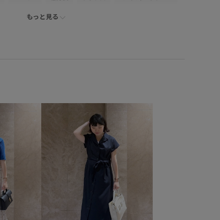
もっと見る
ンピース
バッグ
ショルダーバッグ
シューズ
ネックレス
BVA16010
BVE16080
BVM76100
VZ16190
26officecasual
Exclusive_GW
vispolo26vol6
VIS_2026SS_POLO2
vis_26ssbag
kazakisae_may
Wbag_pickup
Web限定カラー
kup
きれいに見える
きれいめ
やや長め
カラーバリエーション豊富
カーディガン
クッション
ス
ジャケット
ストレスフリー
スラックス
チェーン
性抜群
デニム合わせ
ニット
ニュアンスがある
パール
フェミニン
ブラウス
ベルト
ベーシック
ム
上品
伸縮性
低反発
使い回し
別注