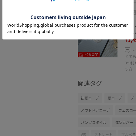
2BUY
VIS
チャ
シルバー
¥1,4
レ
40%OFF
とて
3つ
す◎
関連タグ
初夏コーデ
夏コーデ
デ
アウトドアコーデ
フェスコ
パンツスタイル
体型カバー
VIS
ストレート
ブルべ冬