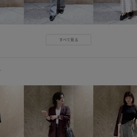
別注アイテム
収納力
取
抜け感
歩きやすい
毛玉
衝撃吸収
軽くて柔らかい
すべて見る
グ