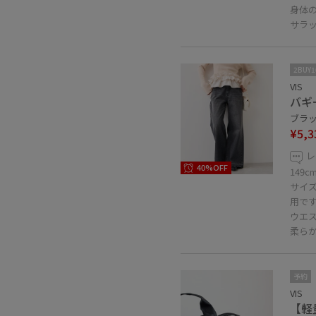
身体
サラ
2BUY
VIS
バギ
ブラッ
¥5,3
レ
40%OFF
149
サイ
用で
ウエス
柔ら
予約
VIS
【軽