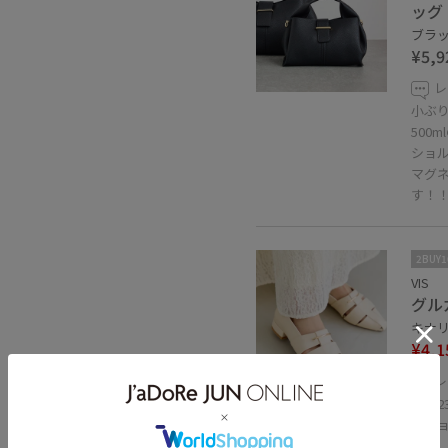
ッグ
ブラック
¥5,9
レ
小ぶ
500
ショル
マグ
す！
2BUY
VIS
グル
キナリ 
¥4,1
レ
40%OFF
普段2
ッシ