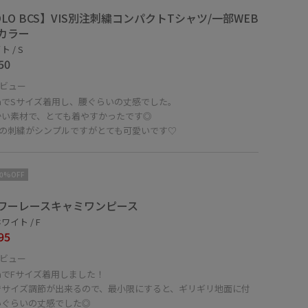
OLO BCS】VIS別注刺繍コンパクトTシャツ/一部WEB
カラー
 / S
50
ビュー
cmでSサイズ着用し、腰ぐらいの丈感でした。
かい素材で、とても着やすかったです◎
Oの刺繍がシンプルですがとても可愛いです♡
10%OFF
ワーレースキャミワンピース
ワイト / F
95
ビュー
cmでFサイズ着用しました！
でサイズ調節が出来るので、最小限にすると、ギリギリ地面に付
いぐらいの丈感でした◎