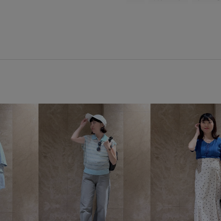
パンツ
デニムパンツ
ワ
パンプス
アクセサリー
BVS16060
BVX36110
B
onepiece_pickup
Tシャツ
vis_26ss_summertops
vis_o
Wshoes_pickup
Wtops_pic
オールシーズン
カジュアル
シンプル
シンプルなトップ
デイリー使い
デニムとの相
ネイル
バランスが良い
ロングスカート
万能アイテ