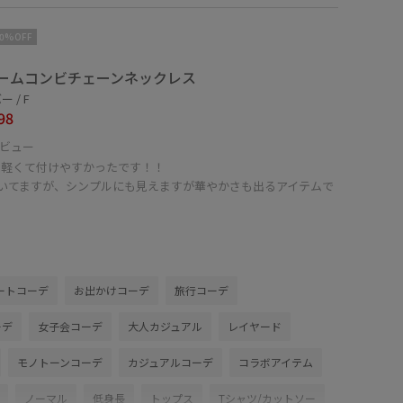
10%OFF
ームコンビチェーンネックレス
 / F
98
ビュー
も軽くて付けやすかったです！！
付いてますが、シンプルにも見えますが華やかさも出るアイテムで
ートコーデ
お出かけコーデ
旅行コーデ
ーデ
女子会コーデ
大人カジュアル
レイヤード
モノトーンコーデ
カジュアルコーデ
コラボアイテム
ノーマル
低身長
トップス
Tシャツ/カットソー