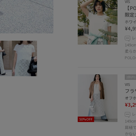
VIS
【P
限定
ホワイト
¥4,9
レ
149
柔ら
POL
2BUY
VIS
フラ
オフホ
¥3,2
レ
50%OFF
149
肩紐
かな