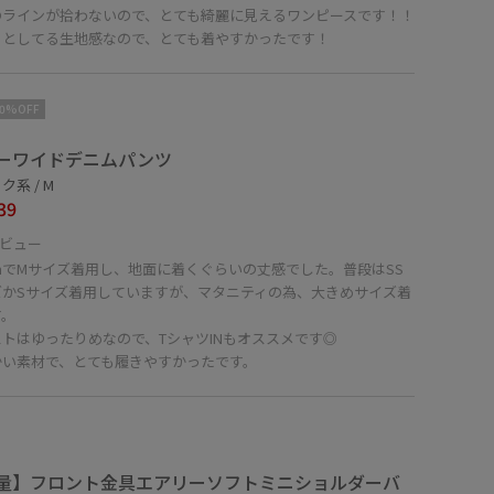
のラインが拾わないので、とても綺麗に見えるワンピースです！！
ッとしてる生地感なので、とても着やすかったです！
10%OFF
ーワイドデニムパンツ
ク系 / M
39
ビュー
cmでMサイズ着用し、地面に着くぐらいの丈感でした。普段はSS
ズかSサイズ着用していますが、マタニティの為、大きめサイズ着
す。
トはゆったりめなので、TシャツINもオススメです◎
かい素材で、とても履きやすかったです。
量】フロント金具エアリーソフトミニショルダーバ