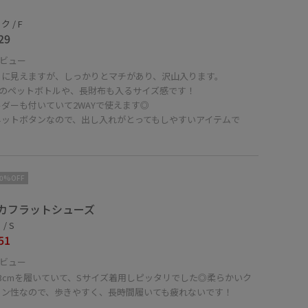
 / F
29
ビュー
りに見えますが、しっかりとマチがあり、沢山入ります。
mlのペットボトルや、長財布も入るサイズ感です！
ダーも付いていて2WAYで使えます◎
ネットボタンなので、出し入れがとってもしやすいアイテムで
！
10%OFF
カフラットシューズ
/ S
51
ビュー
3cmを履いていて、Sサイズ着用しピッタリでした◎柔らかいク
ョン性なので、歩きやすく、長時間履いても疲れないです！