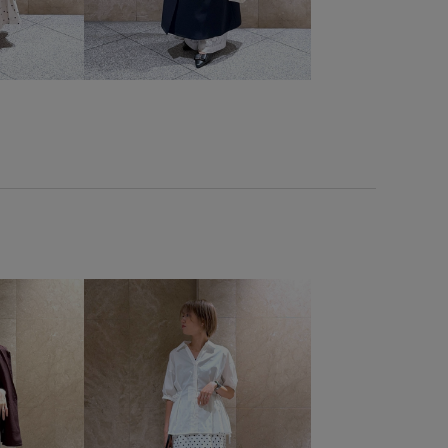
り外し可能
取り外し可能なショルダー
女性らしさ
定番
になりにくい
甲高
疲れにくい
華やか
薄手
透け感
長財布
限定カラー
靴下
高級感