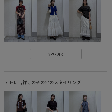
26SSceremony
2WAYで使える
BVX44070_BVX36070
outer_pickup
setup_pickup
Ssize_akisuda
Tシャツ
VIS_2026SS_POLO
VIS_2026SS_POLO2
VIS_26SS
vis_26ssbag
vis_26ss_summertops
VIS_ceremony_2026
vis_okazakisae_may
vis_pickuppants
vis_shikanoma
VIS_smallsize
すべて見る
VIS_TIMESALE
WEB限定
Web限定カラー
Wpickup_items
Wshoes_pickup
お手入れしやすい
アトレ吉祥寺のその他のスタイリング
お気に入りアイテム_pickup
きちんと感
きれいめ
こなれ感
さらりとした
みんながチェックしているアイテム_pickup
イージーケア
ウォッシャブル
エコバッグ
オフィス
カジュアル