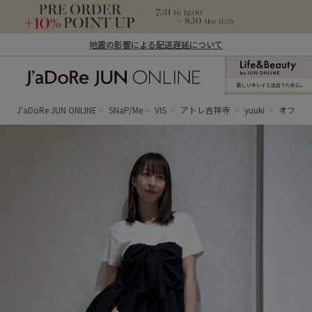
地震の影響による配送遅延について
新しいキレイと出合うために。
J'aDoRe JUN ONLINE（ジャドール ジュ
ン オンライン）
J'aDoRe JUN ONLINE
SNaP/Me
VIS
アトレ吉祥寺
yuuki
オフィス