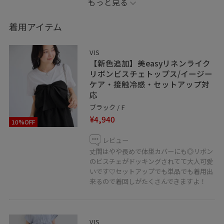
もっと見る
ぜひ参考にしてみてください♡
着用アイテム
＿＿＿＿＿＿＿＿＿＿＿＿＿＿＿＿＿＿＿＿
LINEで在庫のお問い合わせや商品、
VIS
コーディネートのご相談など
【新色追加】美easyリネンライク
是非お気軽にお問い合わせください◎
リボンビスチェトップス/イージー
ケア・接触冷感・セットアップ対
LINEでVISアトレ吉祥寺店スタッフに
応
ご相談は【友だち追加】をタップ！！
ブラック / F
¥4,940
10%OFF
レビュー
＿＿＿＿＿＿＿＿＿＿＿＿＿＿＿＿＿＿＿
丈間はやや長めで体型カバーにも◎リボン
のビスチェがドッキングされてて大人可愛
少しでもいいねと思っていただけたら
いです♡セットアップでも単品でも着用出
♡を押していただければ【お気に入り】から
来るので着回しがたくさんできますよ！
コーディネートをご覧いただけます♪
＿＿＿＿＿＿＿＿＿＿＿＿＿＿＿＿＿＿＿
VIS アトレ吉祥寺店
VIS