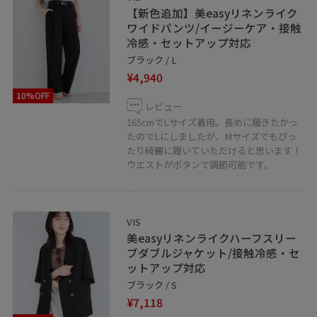
〒180-0003
【新色追加】美easyリネンライク
東京都武蔵野市吉祥寺南町1-1-24 B1F
ワイドパンツ/イージーケア・接触
冷感・セットアップ対応
TEL 0422-27-1352
ブラック / L
営業時間 10:00~21:00
¥4,940
＿＿＿＿＿＿＿＿＿＿＿＿＿＿＿＿＿＿＿
10%OFF
レビュー
165cmでLサイズ着用。長めに履きたかっ
たのでLにしましたが、Mサイズでもぴっ
たり綺麗に履いていただけると思います！
ウエストがボタンで調節可能です。
VIS
美easyリネンライクハーフスリー
ブダブルジャケット/接触冷感・セ
ットアップ対応
ブラック / S
¥7,118