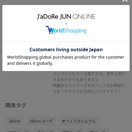
VIS
ひねり金具ワンハンドルミニショ
ルダーバッグ/2WAY,WEB限定カラ
ーあり
ブラック系 / F
¥5,489
レビュー
コンパクトなサイズ感ですが、意外と物が
入る大きさでもあります☺︎
綺麗めなバッグですがカジュアルな服装に
もあうのでとても万能なバッグです♡！
関連タグ
165cm
165cmコーデ
オフィスカジュアル