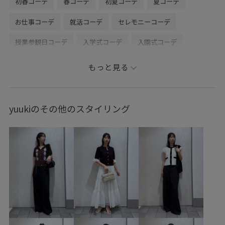
初春コーデ
春コーデ
初夏コーデ
夏コーデ
お仕事コーデ
就活コーデ
セレモニーコーデ
授業参観日コーデ
入学式コーデ
入園式コーデ
モード
大人カジュアル
パンツスタイル
体型カバー
もっと見る
ワントーンコーデ
モノトーンコーデ
シンプルコーデ
きれいめコーデ
VIS
ウェーブ
ブルべ夏
yuukiのその他のスタイリング
オイリー
高身長
トップス
Tシャツ/カットソー
ジャケット/アウター
テーラードジャケット
パンツ
バッグ
ショルダーバッグ
シューズ
パンプス
BVA36030
BVM36100
BVS36100
BVV36110
BVX36070
0318PRESS対象商品
26officecasual