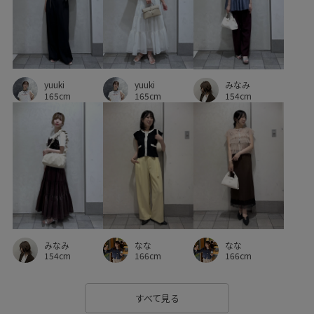
カットソー
コットン
シワになりにくい
ジャケット
スカート
スカーフ
ストレートパンツ
セットアップ
yuuki
yuuki
セットアップ対象商品
ソフトタッチ
タック
みなみ
165cm
165cm
154cm
デイリーで活躍
デニムパンツ
トレンド
ニュアンスがある
ハンカチ
ビスチェ
ピンタック
フォーマル
フォーマルシーン
フレアデニム
ブラウス
プルオーバー
ベルト
ベーシック
ポリエステル
マニッシュ
マルチに活躍
みなみ
なな
なな
マーメイドスカート
リネン
レイヤード風
154cm
166cm
166cm
ワイドパンツ
ワイドボトム
伸縮性
入園式
すべて見る
冷んやり
卒園式入学式
卒業式入学式
取り外し可能