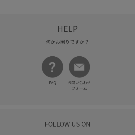
取り外し可能なショルダー
履きやすい
幅広
接触冷感
毎シーズン
洗濯OK
洗濯機で洗える
HELP
着やすい
着心地が良い
美easy
美easy_linen_ALL
何かお困りですか？
美easyリネンライク
美シルエット
薄手
財布
軽い着心地
透け感
長財布
限定カラー
高級感
FAQ
お問い合わせ
フォーム
FOLLOW US ON