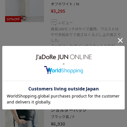
オフホワイト / M
¥3,295
50%OFF
レビュー
身長166センチMサイズ着用、ウエストは
やや余裕ありで長さはくるぶし上の長さで
した。
スッキリしたIラインのスカートですが、
後ろスリットで足捌きしやすかったです◎
セットアップで着られるキャミソールと合
わせるだけでオシャレなセットアップコー
デが完成します！
VIS
新色追加【OUTDOOR
PRODUCTS】VIS別注ドロストミニ
ショルダーバッグ
ブラック系 / F
¥6,930