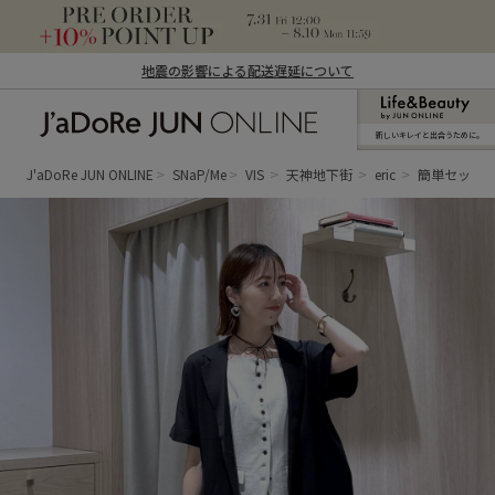
地震の影響による配送遅延について
新しいキレイと出合うために。
J'aDoRe JUN ONLINE（ジャドール ジュ
ン オンライン）
J'aDoRe JUN ONLINE
SNaP/Me
VIS
天神地下街
eric
簡単セット