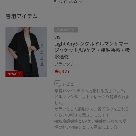
もっと見る
＊記載のない物は本人私物です
着用アイテム
＊＊＊＊＊＊＊＊＊＊＊＊＊＊＊＊＊＊＊＊＊
2BUY10%OFF
VIS
Light Airyシングルドルマンサマー
コーディネートご覧いただきありがとうございます⭐︎
ジャケット/UVケア・接触冷感・吸
是非お気に入り♡登録していただけると嬉しいです！
水速乾
気になる方はコーディネートはフォローしていただくと
ブラック / F
【お気に入り】タブからご覧頂きやすくなります！！
¥6,327
20%OFF
《 Instagram &WEARも更新中！》
レビュー
身長166センチでお尻隠れる長さでした。
どちらもフォローしていただけると嬉しいです♡
ドルマンシルエットでゆったり羽織られま
した。
・WEAR @eric08
サラッとした肌触りで、着てるのを忘れる
くらいの軽さで驚きました！！
接触冷感機能とUVケア機能付きなので夏
▶︎Instagramではプライベートや日常も投稿しています♡
場の軽い羽織りとして重宝します◎
是非チェック&フォローお願いします♪