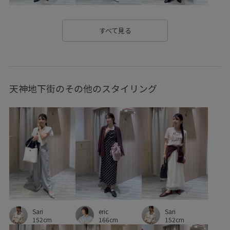
お気に入り急上昇_pickup
きれいに見える
きれいめ
さらっとした肌触り
さらりとした
ウエストがゴム
すべて見る
オフィス
オフィスカジュアル
カジュアル
カジュアルすぎない
シャツ
ジャケット
天神地下街のその他のスタイリング
スタイリッシュ
スッキリ
スッキリ見え
セット
セットアップ
セットアップ対象商品
ツイード素材
ツイード風
デイリーで活躍
トレンド感
ドロストデザイン
ニット
ニット素材
ネックレス
パンツ
ビスチェ
ブラウス
ブラジャー
ベスト
ベーシック
ポリエステル
ミニマル
上品
伸縮性
eric
Sari
別注
別注アイテム
別注コラボバッグ
合わせやすい
Sari
166cm
152cm
152cm