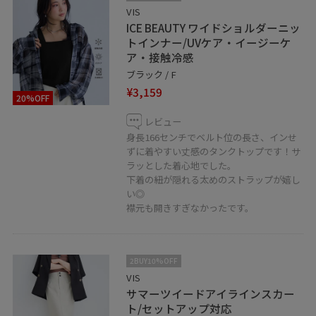
VIS
ICE BEAUTY ワイドショルダーニッ
トインナー/UVケア・イージーケ
ア・接触冷感
ブラック / F
¥3,159
20%OFF
レビュー
身長166センチでベルト位の長さ、インせ
ずに着やすい丈感のタンクトップです！サ
ラッとした着心地でした。
下着の紐が隠れる太めのストラップが嬉し
い◎
襟元も開きすぎなかったです。
2BUY10%OFF
VIS
サマーツイードアイラインスカー
ト/セットアップ対応