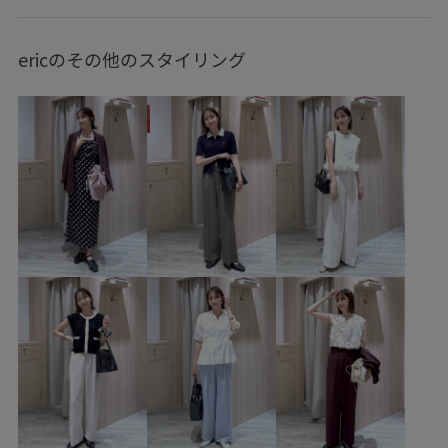
パンツスタイル
ヘルシーコーデ
VIS
ナチュラル
ブルべ夏
乾燥
高身長
トップス
キャミソール
ericのその他のスタイリング
ジャケット/アウター
テーラードジャケット
スカート
バッグ
ショルダーバッグ
BVC16060
BVF16050
BVF16060
BVV36200
BVX75210
0318PRESS対象商品
26officecasual
2BUY10%OFF対象商品
Exclusive_GW
ICEBEAUTY
Iラインシルエット
LightAiry
outer_pickup
Tシャツ
UVケア
VIS_2026SS_POLO2
vis_26ss_summertops
vis_okazakisae_may
VIS_outdoor
VIS_outdoor2
vis_pickup_july_bag
Wpickup_items
お手入れしやすい