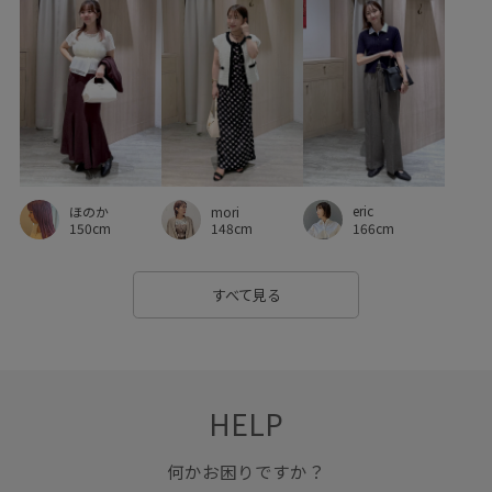
吸水速乾
女性らしいシルエット
履きやすい
幅広
接触冷感
洗濯機で洗える
爽やか
着回しやすい
着脱しやすい
秋にぴったり
秋冬
程よいゆとり
細見え
華やか
薄手
透け感
eric
ほのか
mori
166cm
150cm
148cm
すべて見る
HELP
何かお困りですか？