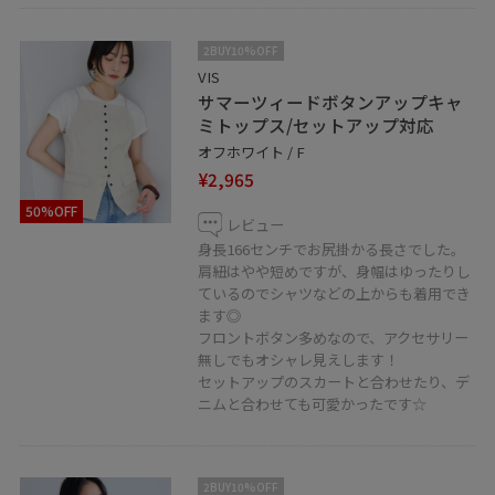
LINEで在庫のお問い合わせや商品、コーディネートのご
2BUY10%OFF
相談など是非お気軽にお問い合わせくださいませ。
VIS
LINEで天神地下街VISスタッフにご相談は【友だち追加】
サマーツィードボタンアップキャ
ミトップス/セットアップ対応
をタップ！！
オフホワイト / F
¥2,965
50%OFF
レビュー
身長166センチでお尻掛かる長さでした。
肩紐はやや短めですが、身幅はゆったりし
ているのでシャツなどの上からも着用でき
ます◎
フロントボタン多めなので、アクセサリー
無しでもオシャレ見えします！
セットアップのスカートと合わせたり、デ
ニムと合わせても可愛かったです☆
2BUY10%OFF