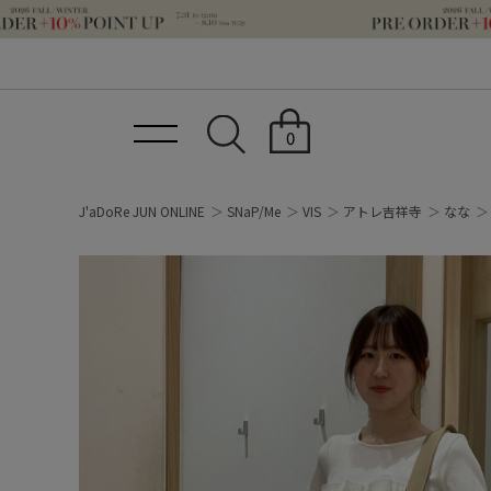
0
J'aDoRe JUN ONLINE
SNaP/Me
VIS
アトレ吉祥寺
なな