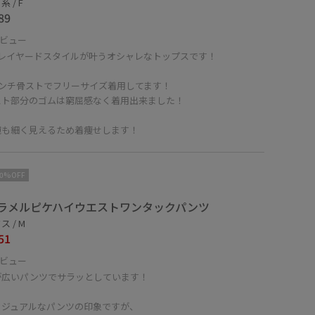
 / F
89
ビュー
でレイヤードスタイルが叶うオシャレなトップスです！
センチ骨ストでフリーサイズ着用してます！
スト部分のゴムは窮屈感なく着用出来ました！
腕も細く見えるため着痩せします！
10%OFF
ラメルピケハイウエストワンタックパンツ
 / M
51
ビュー
が広いパンツでサラッとしています！
カジュアルなパンツの印象ですが、