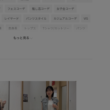
デ
フェスコーデ
推し活コーデ
女子会コーデ
レイヤード
パンツスタイル
カジュアルコーデ
VIS
燥
高身長
トップス
Tシャツ/カットソー
パンツ
もっと見る
ョルダーバッグ
BVM16230
BVS16110
BVX76110
で使える
Exclusive_GW
Tシャツ
vis_26ss_summertops
vis_pickuppants
vis_pickuptops
Wbottoms_pickup
きれいめ
さらりとした
カジュアル
カットソー
コットン
コラボ
コラボアイテム
ゴムが入っている
ット
スカート
ストレッチ性
ストレッチ素材
デニムスタイル
デニム生地
ナイロン
ニット
スチェ
フェミニン
プルオーバー
ポケット付き