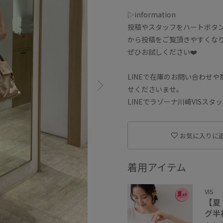
▷information
投稿やスタッフをハートボタ
から投稿をご覧頂きやすくな
ぜひお試しください❤️
LINEで在庫のお問い合わせ
せくださいませ。
LINEでラゾーナ川崎VISス
お気に入りに
着用アイテム
VIS
【夏
グ半