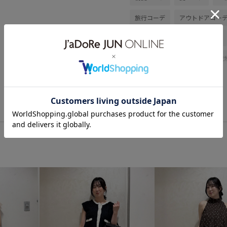
旅行コーデ
アウトドアコー
ストリート
大人カジュアル
ストレート
ブルべ夏
乾
デニムパンツ
バッグ
シ
26_31collaboration
3WAY
VIS_outdoor
VIS_outdoor2
Wpickup_items
きちんと感
カットソー素材
キャラメル
シアー
シアー感
ジャケ
スラックス
デイリー使い
ハイウエスト
ハリ感
ビ