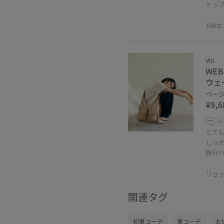
トッ
166
VIS
WE
ウェ
ベージュ
¥9,6
レ
とて
しっ
旅行
リュ
関連タグ
初夏コーデ
夏コーデ
お