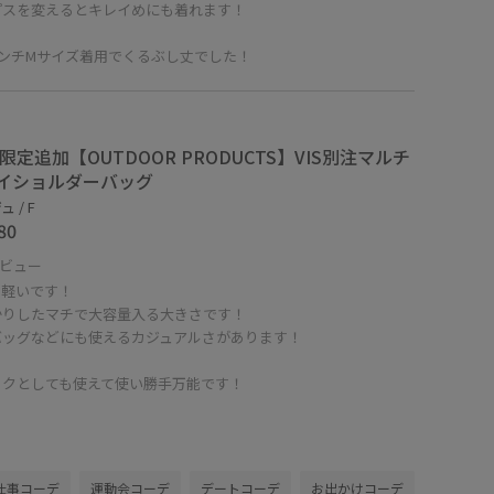
プスを変えるとキレイめにも着れます！
センチMサイズ着用でくるぶし丈でした！
B限定追加【OUTDOOR PRODUCTS】VIS別注マルチ
イショルダーバッグ
 / F
80
ビュー
も軽いです！
かりしたマチで大容量入る大きさです！
バッグなどにも使えるカジュアルさがあります！
ックとしても使えて使い勝手万能です！
仕事コーデ
運動会コーデ
デートコーデ
お出かけコーデ