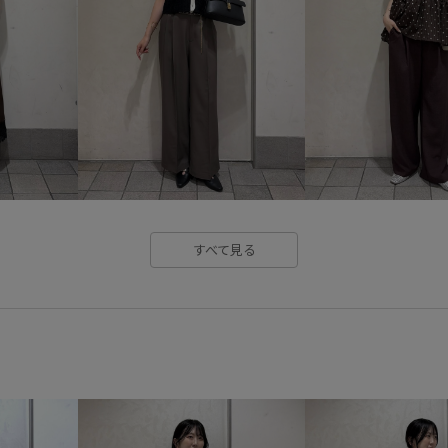
ポリウレタン
ポリエステル
レイヤードスタイル
ワイド
別注アイテム
別注コラボバ
旅行
普段使い
普段使い
艶感
華やか
薄手
軽
すべて見る