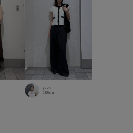
yuuki
165cm