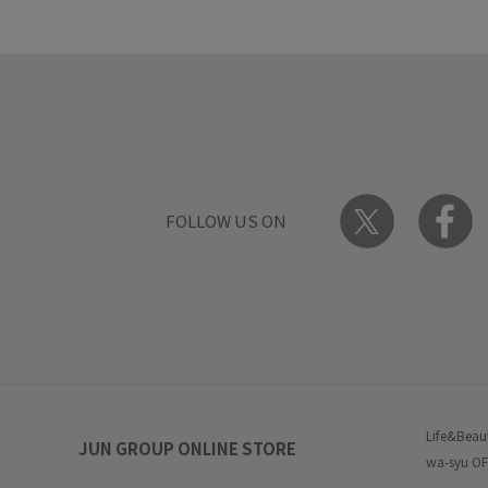
FOLLOW US ON
Life&Beau
JUN GROUP ONLINE STORE
wa-syu OF