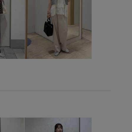
ポリエステル100%
リブ編み
リュック
パンツ
ワンウォッシュ
伸縮性
光沢感
別注
ッグ
合わせやすい
履き心地が良い
布帛
幅広
も出来る
洗濯機で洗える
着心地が良い
脚長効果
くて使いやすい
軽やかな素材感
透け感
長く使える