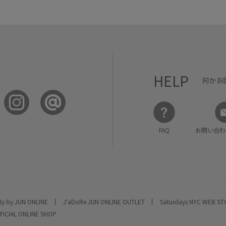
HELP
何かお
FAQ
お問い合わ
ty by JUN ONLINE
J'aDoRe JUN ONLINE OUTLET
Saturdays NYC WEB S
FICIAL ONLINE SHOP