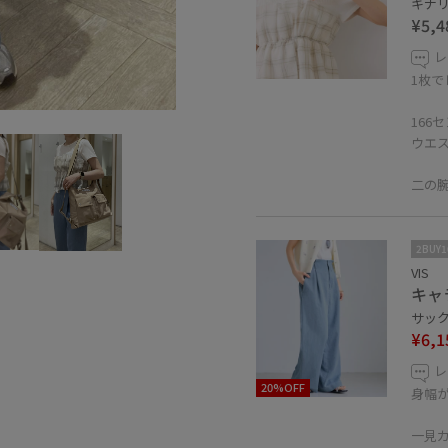
キナリ系
¥5,4
レ
1枚
166
ウエ
二の
2BUY
VIS
キャ
サックス
¥6,1
レ
20%OFF
身幅
一見