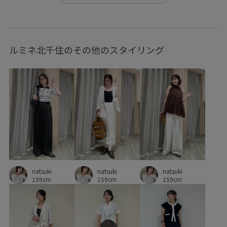
セットアップ対象商品
ソフトタッチ
タック
チャンキーヒール
デイリーで活躍
デニムパンツ
ルミネ北千住のその他のスタイリング
ニュアンスがある
パンツにもスカートにも
ビスチェ
ピンタック
フレアデニム
ブラウス
プルオーバー
ベルト
ベーシック
ボックスシルエット
ポリエステル
マニッシュ
マルチに活躍
マーメイドスカート
リネン
レイヤード風
ワイドパンツ
ワイドボトム
伸縮性
冷んやり
取り外し可能
安定感
履きやすい
幅広
接触冷感
natsuki
natsuki
natsuki
159cm
159cm
159cm
歩きやすい
毎シーズン
洗濯OK
洗濯機で洗える
涼しげ
着やすい
着心地が良い
美easy