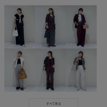
BVS36100
BVV36100
26officecasual
setup_pickup
Ssize_akisuda
Tシャツ
VIS_2026SS_POLO
VIS_2026SS_POLO2
vis_okazakisae_may
vis_pickuppants
vis_shikanoma
VIS_smallsize
Wpickup_items
Wshoes_pickup
お手入れしやすい
お気に入りアイテム_pickup
きちんと感
さらりとした
みんながチェックしているアイテム_pickup
イージーケア
ウォッシャブル
オフィス
オフィスカジュアル
カジュアル
カットソー
クッション
コットン
サイズ調整
シワになりにくい
ジャケット
スエード
スカート
スタイルアップ
ストラップ
セットアップ
すべて見る