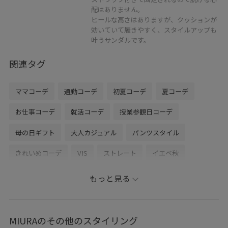
配はありません。
ヒールな高さはありますが、クッションが
効いていて履きやすく、スタイルアップも
叶うサンダルです。
関連タグ
ママコーデ
通勤コーデ
初夏コーデ
夏コーデ
お仕事コーデ
就活コーデ
授業参観日コーデ
母の日ギフト
大人カジュアル
パンツスタイル
きれいめコーデ
VIS
ストレート
イエベ秋
オイリー
トップス
Tシャツ/カットソー
もっと見る
ジャケット/アウター
テーラードジャケット
パンツ
シューズ
サンダル
BVA16040
BVM36100
MIURAのその他のスタイリング