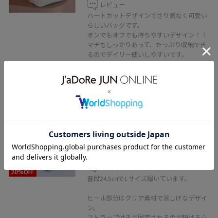
レビュー
ハートカットデザインでさり気なく可愛い
らしいバッグです。
オンでもオフでも持ちやすいデザイン！！
マチもしっかりあって、たっぷり収納でき
るのでデイリー使いしやすいです。
500mlのペットボトルも入る大きさです。
2BUY10%OFF
VIS
アイスキューブヒールサンダル
シルバー / L
¥6,327
レビュー
20%OFF
普段24.5㎝でLサイズ履いています。
ヒール部分はクリア素材で涼しげなデザイ
ン。
ストラップ付きで固定されるので脱げる心