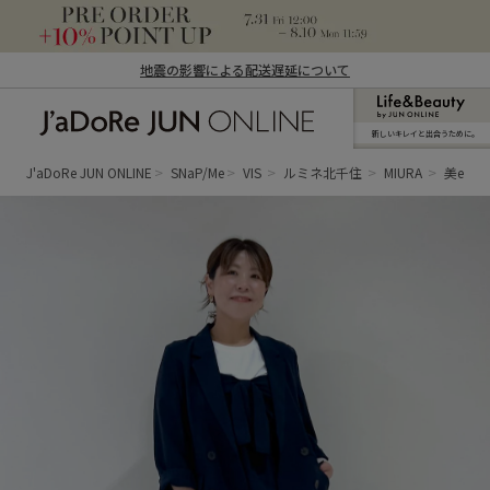
地震の影響による配送遅延について
新しいキレイと出合うために。
J'aDoRe JUN ONLINE（ジャドール ジュ
ン オンライン）
J'aDoRe JUN ONLINE
SNaP/Me
VIS
ルミネ北千住
MIURA
美eas