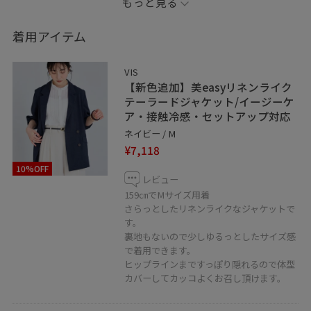
もっと見る
＊記載のないものは私物です。
着用アイテム
【Instagram】
@chi_a_ki6767
VIS
こちらもフォローして頂けると嬉しいです♡
【新色追加】美easyリネンライク
テーラードジャケット/イージーケ
ア・接触冷感・セットアップ対応
お気に入りのshop、staff、stylingは ♡を押していただ
ネイビー / M
ければ【お気に入り】から すぐにご覧いただけます◎
¥7,118
10%OFF
LINEで在庫のお問い合わせや商品、コーディネートのご
レビュー
相談など是非お気軽にお問い合わせくださいませ。
159㎝でMサイズ用着
さらっとしたリネンライクなジャケットで
LINEでルミネ北千住VISスタッフにご相談は【友だち追
す。
加】をタップ！！
裏地もないので少しゆるっとしたサイズ感
で着用できます。
ヒップラインまですっぽり隠れるので体型
カバーしてカッコよくお召し頂けます。