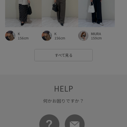
美easy_linen_ALL
美easyリネンライク
美シルエット
薄手
軽い着心地
透け感
靴下
K
K
MIURA
156cm
156cm
159cm
すべて見る
HELP
何かお困りですか？