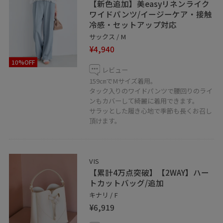
【新色追加】美easyリネンライク
ワイドパンツ/イージーケア・接触
冷感・セットアップ対応
サックス / M
¥4,940
10%OFF
レビュー
159㎝でMサイズ着用。
タック入りのワイドパンツで腰回りのライ
ンもカバーして綺麗に着用できます。
サラッとした履き心地で季節も長くお召し
頂けます。
VIS
【累計4万点突破】【2WAY】ハー
トカットバッグ/追加
キナリ / F
¥6,919