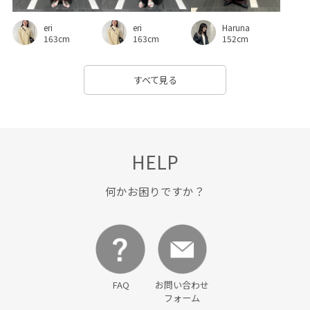
幅広
抜け感
普段使いも出来る
歩きやすい
eri
eri
Haruna
毛玉になりにくい
洗濯機で洗える
爽やか
甲高
163cm
163cm
152cm
疲れにくい
着回しやすい
程よい肉感
立体感
すべて見る
胸ポケット
衝撃吸収
裏地付き
見た目以上の収納
財布
足捌きが楽
透け感
長財布
靴下
HELP
何かお困りですか？
FAQ
お問い合わせ
フォーム