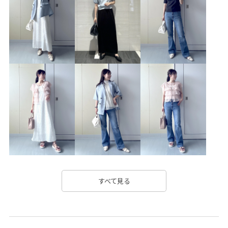
カジュアルコーデ
ヘルシーコーデ
フェミニンコーデ
シンプルコーデ
きれいめコーデ
VIS
ナチュラル
ブルべ夏
混合
トップス
スカート
バッグ
トートバッグ
シューズ
パンプス
ヘアアクセサリー
バレッタ/ヘアクリップ
BVA16010
BVC36030
BVK36070
BVX36080
BVZ16060
VIS_2026SS_POLO
VIS_2026SS_POLO2
vis_okazakisae_may
VIS_smallsize
VIS_TIMESALE
Wshoes_pickup
お手入れしやすい
きれいに見える
すべて見る
きれいめ
こなれ感
さらっとした表面
さらりとした
やや長め
オフィス
オフィスカジュアル