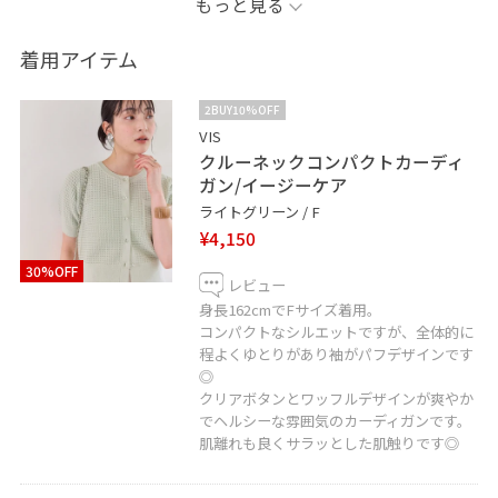
もっと見る
大人のレディコーデにしてみました！
着用アイテム
LINEで在庫のお問い合わせや商品、コーディネートのご
相談など是非お気軽にお問い合わせくださいませ。
2BUY10%OFF
LINEで大分アミュプラザVISスタッフにご相談は【友だち
VIS
クルーネックコンパクトカーディ
追加】をタップ！！
ガン/イージーケア
ライトグリーン / F
¥4,150
30%OFF
レビュー
身長162cmでFサイズ着用。
コンパクトなシルエットですが、全体的に
程よくゆとりがあり袖がパフデザインです
◎
クリアボタンとワッフルデザインが爽やか
でヘルシーな雰囲気のカーディガンです。
肌離れも良くサラッとした肌触りです◎