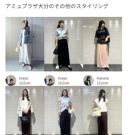
アミュプラザ大分のその他のスタイリング
オールシーズン
カジュアル
クッション
コントラスト
シフォン
シャープ
シンプル
スタイルアップ
スッキリ
ストレスフリー
ストレッチ素材
スラックス
スリット
デイリー使い
デニムとの相性抜群
デニムパンツ
ニット
ニットカーディガン
ネイル
ハンドタオル
mayu
mayu
Haruna
バランスが良い
パンツ
ピスタチオ
フロントボタン
162cm
162cm
152cm
ベルト
ベーシック
ボタンがポイント
ボリューム感
ポーチ
メッシュ
ロングスカート
ワイドパンツ
ヴィンテージ
ヴィンテージ感
二の腕が隠れる
伸縮性
伸縮性のある素材
低反発
女性らしさ