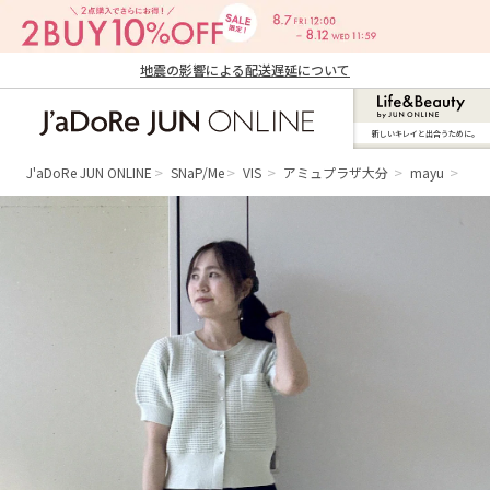
地震の影響による配送遅延について
新しいキレイと出合うために。
J'aDoRe JUN ONLINE（ジャドール ジュ
ン オンライン）
J'aDoRe JUN ONLINE
SNaP/Me
VIS
アミュプラザ大分
mayu
大