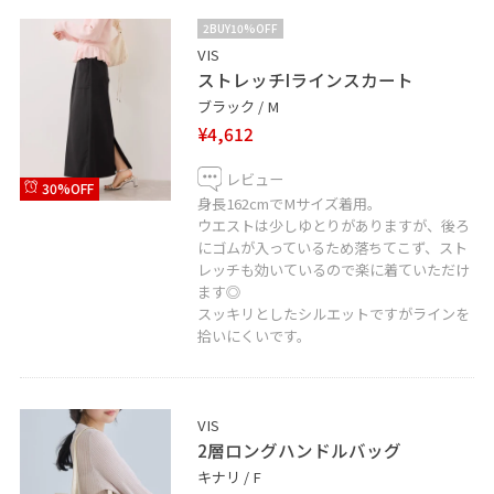
2BUY10%OFF
VIS
ストレッチIラインスカート
ブラック / M
¥4,612
レビュー
30%OFF
身長162cmでMサイズ着用。
ウエストは少しゆとりがありますが、後ろ
にゴムが入っているため落ちてこず、スト
レッチも効いているので楽に着ていただけ
ます◎
スッキリとしたシルエットですがラインを
拾いにくいです。
VIS
2層ロングハンドルバッグ
キナリ / F