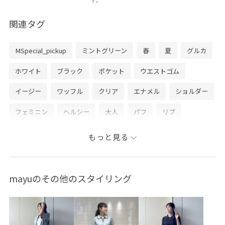
関連タグ
MSpecial_pickup
ミントグリーン
春
夏
グルカ
ホワイト
ブラック
ポケット
ウエストゴム
イージー
ワッフル
クリア
エナメル
ショルダー
フェミニン
ヘルシー
大人
パフ
リブ
ショート丈
羽織り
前開き
カーディガン
もっと見る
春コーデ
初夏コーデ
夏コーデ
デートコーデ
お出かけコーデ
旅行コーデ
アウトドアコーデ
mayuのその他のスタイリング
フェスコーデ
推し活コーデ
女子会コーデ
大人カジュアル
スカートスタイル
体型カバー