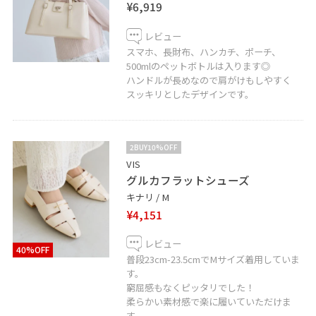
¥6,919
レビュー
スマホ、長財布、ハンカチ、ポーチ、
500mlのペットボトルは入ります◎
ハンドルが長めなので肩がけもしやすく
スッキリとしたデザインです。
2BUY10%OFF
VIS
グルカフラットシューズ
キナリ / M
¥4,151
レビュー
40%OFF
普段23cm-23.5cmでMサイズ着用していま
す。
窮屈感もなくピッタリでした！
柔らかい素材感で楽に履いていただけま
す。