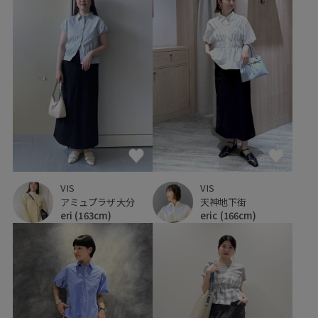
VIS
VIS
アミュプラザ大分
天神地下街
eri
(163cm)
eric
(166cm)