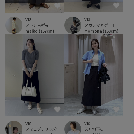
VIS
VIS
タカシマヤゲートタワーモール
アトレ吉祥寺
Momona
(158cm)
maiko
(157cm)
VIS
VIS
天神地下街
アミュプラザ大分