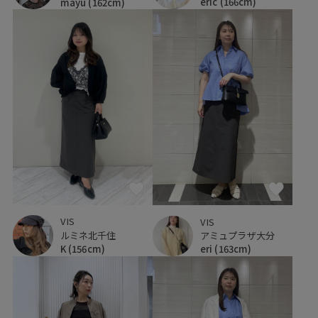
eric
(166cm)
mayu
(162cm)
VIS
VIS
ルミネ北千住
アミュプラザ大分
K
(156cm)
eri
(163cm)