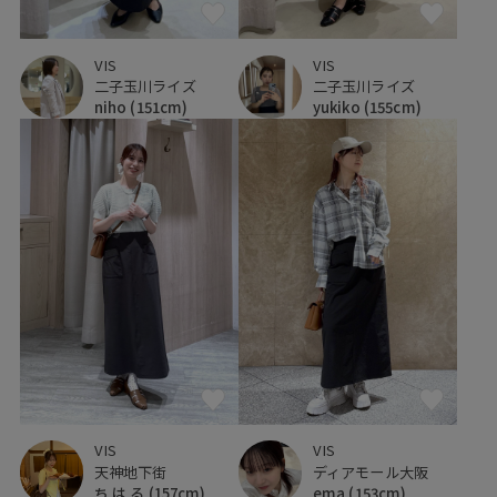
VIS
VIS
二子玉川ライズ
二子玉川ライズ
yukiko
(155cm)
niho
(151cm)
VIS
VIS
天神地下街
ディアモール大阪
ち は る
(157cm)
ema
(153cm)