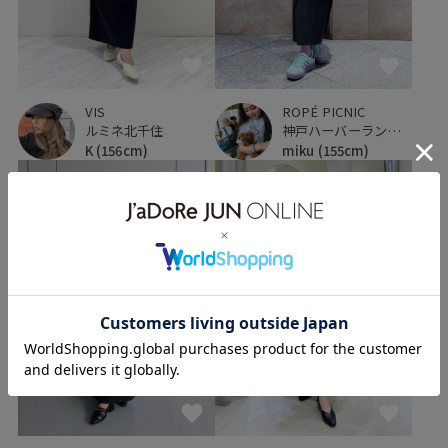
VIS
ROPÉ PICNIC
ルミネ北千住
神戸ハーバーランドumie
K
(156cm)
miku
(155cm)