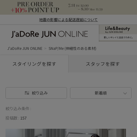
地震の影響による配送遅延について
新しいキレイと出合うために。
J'aDoRe JUN ONLINE（ジャドール ジュ
ン オンライン）
J'aDoRe JUN ONLINE
SNaP/Me (伸縮性のある素材)
スタイリングを探す
スタッフを探す
絞り込み
新着順
絞り込み条件 :
投稿数 :
157