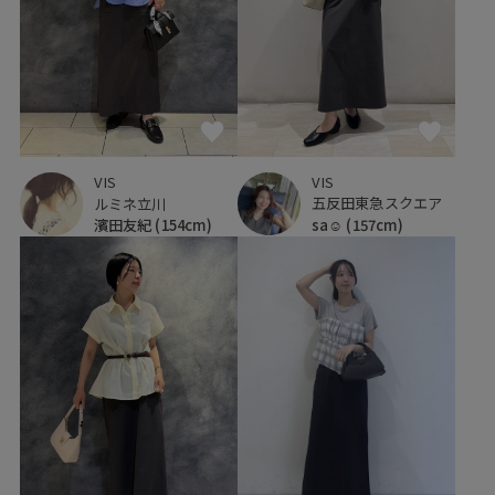
VIS
VIS
五反田東急スクエア
ルミネ立川
sa☺︎
(157cm)
濱田友紀
(154cm)