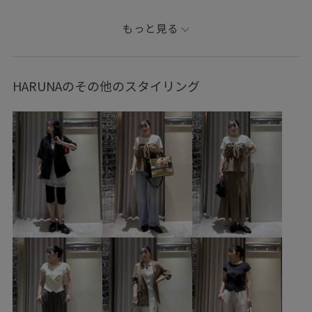
コラボアイテム
VIS
ナチュラル
ブルべ冬
敏感
もっと見る
トップス
カーディガン
パンツ
デニムパンツ
ワンピース
バッグ
ショルダーバッグ
シューズ
HARUNAのその他のスタイリング
サンダル
ファッション雑貨
サングラス
帽子
ハット
BVA16040
BVE16080
BVK76100
BVS16070
BVU16030
BVX75210
BVZ16170
0318PRESS対象商品
1枚でも着れる
26SSデニムpick_up
Exclusive_GW
onepiece_pickup
Tシャツ
UVカット
vispolo26vol6
VIS_2026SS_POLO2
vis_okazakisae_may
VIS_outdoor
VIS_outdoor2
vis_pickup_july_bag
VIS_smallsize
Wpickup_items