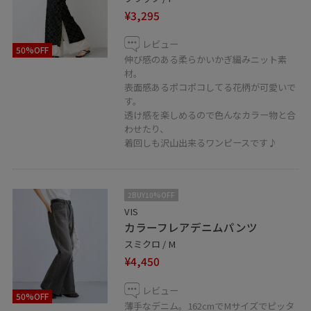
お気に入りコーデをすぐ見返せます♪
¥3,295
ぜひお試しください♪
レビュー
50%OFF
伸び感のある柔らかいかぎ編みニット素
ルミネエスト
材。
LINEで在庫のお問い合わせや商品、コーディネートのご
表面感あるポコポコしてる花柄が可愛いで
相談など是非お気軽にお問い合わせくださいませ。
す。
LINEで新宿ルミネエストVISスタッフにご相談は【友だち
透け感を楽しめるので色んなカラー物と合
わせたり、
追加】をタップ！！
着回しも沢山出来るワンピースです♪
2BUY10%OFF
VIS
カラーフレアデニムパンツ
スミクロ / M
¥4,450
レビュー
50%OFF
薄手なデニム。162cmでMサイズでピッタ