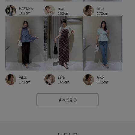
HARUNA
ペプラム
ポリエステル
レーストップス
mai
Aiko
162cm
152cm
172cm
ワイドパンツ
伸縮性
冷房対策
別注
別注アイテム
別注コラボバッグ
合わせやすい
女性らしい印象
安定感
定番
履きやすい
幅広
快適
抗菌防臭
撥水加工
春夏
歩きやすい
涼しげ
爽やか
着やすい
着回しやすい
Aiko
sara
Aiko
秋にぴったり
秋冬
細見え
自宅で洗える
薄手
172cm
165cm
172cm
透け感
防臭効果
靴下
すべて見る