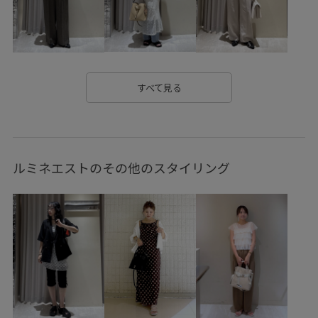
Wshoes_pickup
Wtops_pickup
お気に入り急上昇_pickup
きちんと感
さらっと着れる
さらりとした
アウトドア
アシンメトリー
オフィス
すべて見る
オフィスカジュアル
カジュアル
カジュアルすぎない
カラーデニム
カラーバリエーション豊富
キャップ
ルミネエストのその他のスタイリング
クッション
コットン
コットン100%
サイズ調整
シャーリング
スエード
スカート
スタイルアップ
スッキリ
スッキリ見え
ストラップ
センタープレス
チャンキーヒール
トレンド
ドライ
ドライタッチ
ドロストデザイン
ナイロン
パンツにもスカートにも
フェミニン
フレアデニム
ブラウス
ベーシック