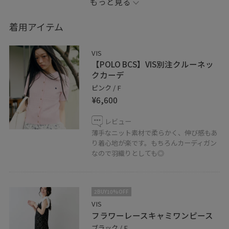
もっと見る
ママコーデの強い味方なハットが入荷したので被ってみ
ましたが、ツバが大きめでちゃんと紫外線対策出来そう
着用アイテム
です！
帽子自体もナイロンで軽くて、通気性の良いメッシュ素
VIS
材で涼しいですよ♪
【POLO BCS】VIS別注クルーネッ
クカーデ
【Instagram】
ピンク / F
¥6,600
ーーーーーーーーーーーーーーーーーーー
@haru0909_k
レビュー
気軽にフォローしてもらえると嬉しいです♪
薄手なニット素材で柔らかく、伸び感もあ
り着心地が楽です。もちろんカーディガン
なので羽織りとしても◎
かっこいいから、キレイめまで、、多系統なスタイリン
グをアップしております！
2BUY10%OFF
⚠︎品番ない物は私物です。
VIS
【information】
フラワーレースキャミワンピース
お気に入りの投稿やスタッフをハートボタンでタップ‼︎
ブラック / F