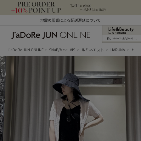
地震の影響による配送遅延について
新しいキレイと出合うために。
J'aDoRe JUN ONLINE（ジャドール ジュ
ン オンライン）
J'aDoRe JUN ONLINE
SNaP/Me
VIS
ルミネエスト
HARUNA
ピン