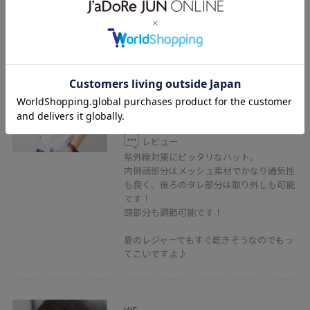
VIS
マイナス18℃ネックカバーつきUV
ハット/遮熱・UVカット・撥水
ブラック / F
¥3,949
レビュー
紫外線対策にピッタリなハット。
内側頭部分はメッシュ素材でかなり通気性
も良く、後ろのタレ部分は取り外しも可能
です！
頭部分も調節可能です！
夏のレジャーでもすぐ乾きそうなのでもっ
てこいですよ♪
VIS