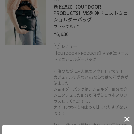
新色追加【OUTDOOR
PRODUCTS】VIS別注ドロストミニ
ショルダーバッグ
ブラック系 / F
¥6,930
レビュー
【OUTDOOR PRODUCTS】VIS別注ドロス
トミニショルダーバッグ
別注のたびに大人気のアウトドアです！
カジュアルすぎないvisならではの可愛さが
詰まった
ショルダーバッグは、ショルダー部分のク
シュクシュした部分が可愛らしさをよりプ
ラスしてくれますし、
ナイロン素材も相まって甘くなりすぎない
です！
軽くて紐の長さ調節が出来るので万能バッ
グですよ♪