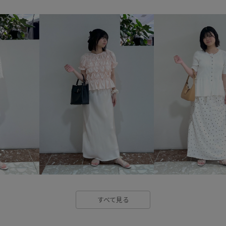
カジュアル
カップ付き
シャツ
シャーリング
シ
センタープレス
タック
ネイル
フェミニン
フォ
ベーシック
ペプラム
ポ
レーストップス
ロングスカ
伸縮性
低反発
入園式
合わせやすい
大人っぽい
抗菌防臭
抜け感
春カラ
洗濯機で洗える
活躍間違い
すべて見る
衝撃吸収
追加生産
透け