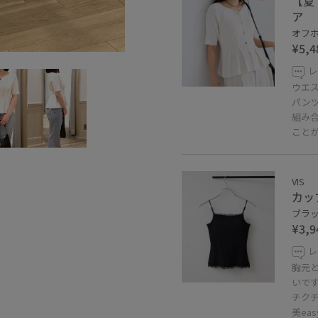
【夏
ア
オフホ
¥5,4
レ
ウエ
パン
組み
こと
VIS
カッ
ブラック
¥3,9
レ
胸元
いで
チク
美ea