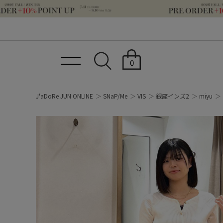
0
J'aDoRe JUN ONLINE
SNaP/Me
VIS
銀座インズ2
miyu