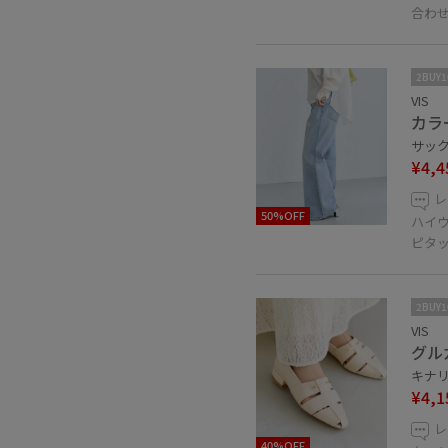
合わ
2BUY
VIS
カラ
サックス
¥4,4
レ
50%OFF
ハイ
ピタ
2BUY
VIS
グル
キナリ 
¥4,1
レ
40%OFF