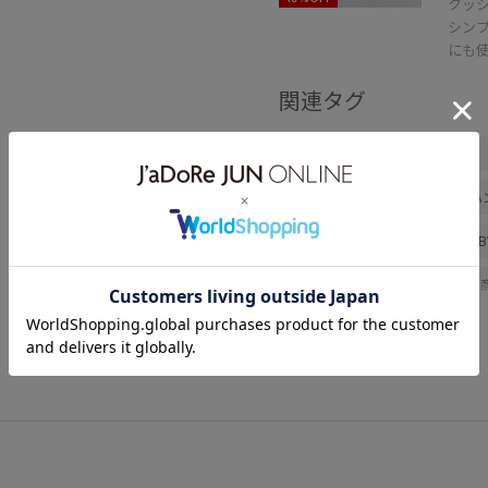
クッ
シン
にも
関連タグ
VIS
ブルべ夏
低身長
デニムパンツ
バッグ
ハ
ネックレス
BVA16010
B
BVZ16090
0318PRESS対象
MSpecial_pickup
VIS_2026
vis_cityrelax
vis_directorr
VIS_smallsize
vis_STAYC240
きちんと感
きれいに見える