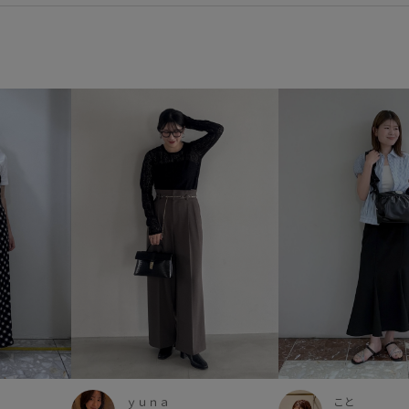
ｙｕｎａ
こと