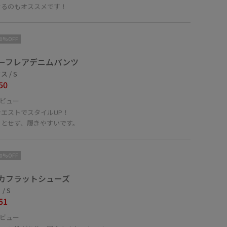
せるのもオススメです！
10%OFF
ーフレアデニムパンツ
 / S
50
ビュー
ウエストでスタイルUP！
ッとせず、履きやすいです。
10%OFF
カフラットシューズ
/ S
51
ビュー