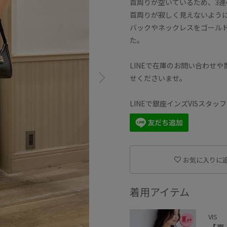
首周りが空いているため、3連
首周りが寂しく見えないよう
バックやネックレスをゴール
た。
LINEで在庫のお問い合わせ
せくださいませ。
LINEで銀座インズVISスタ
お気に入りに
着用アイテム
VIS