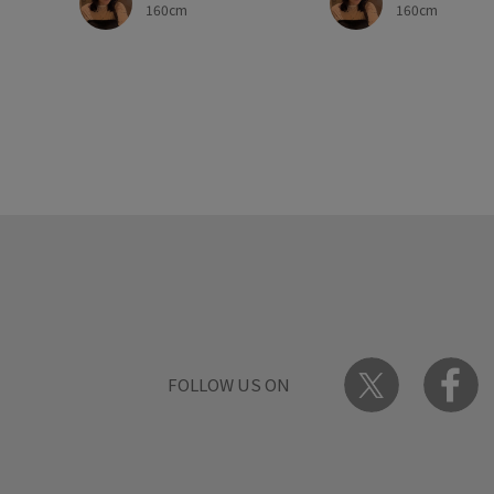
160cm
160cm
FOLLOW US ON