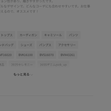
ション性があり、履きやすかったです。
プルなデザインで、どんなコーデにも合わせやすいです。お仕事
使えるので、オススメです！
トップス
カーディガン
キャミソール
パンツ
ンドバッグ
シューズ
パンプス
アクセサリー
VF16020
BVK16100
BVS16070
BVX43261
商品
2025セレモニー
26SSデニムpick_up
もっと見る
SS_POLO
VIS_2026SS_POLO2
vis_ceremony
ecommended
vis_okazakisae_may
vis_pickuptops
502
vis_追加
visリボン
Vネック
Wshoes_pickup
きれいめ
やや長め
アシンメトリー
エコバッグ