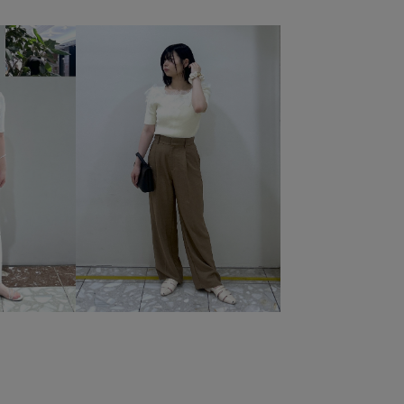
カラーデニム
クッション
コットン
コットン100%
ンプル
ジャケット
スタイルアップ
スラックス
チェーン
テレコ素材
デニムとの相性抜群
ニット
ーマル
フォーマルシーン
フレアデニム
ブラジャー
リエステル
ポーチ
モチーフ
レイヤードデザイン
ート
ワンショルダー
ワンピース
上品
人気急上昇
内ポケット
卒園式入学式
卒業式入学式
女性らしさ
学校行事
小さいポーチ
履きやすい
ー
普段使い
歩きやすい
毛玉になりにくい
なし
甲高
疲れにくい
立体感
細見え
薄手
感
金ボタン
長財布
防臭加工
靴下