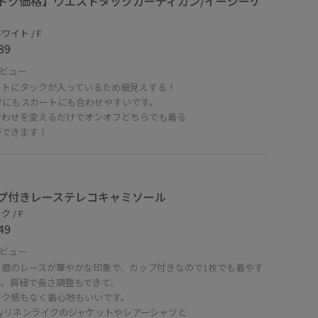
トク価格】ウエストタックカーディガン/イージーケ
ワイト / F
89
ビュー
ストにタックが入っているため細見えする！
ツにもスカートにも合わせやすいです。
合わせを変えるだけでオンオフどちらでも着る
ができます！
プ付きレーステレコキャミソール
 / F
49
ビュー
と裾のレースが華やかな印象で、カップ付きなので1枚でも着やす
す。肩紐で長さ調整もできて、
チク感もなく着心地もいいです。
syリネンライクのジャケットやシアーシャツと