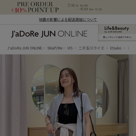
地震の影響による配送遅延について
新しいキレイと出合うために。
J'aDoRe JUN ONLINE（ジャドール ジュ
ン オンライン）
J'aDoRe JUN ONLINE
SNaP/Me
VIS
二子玉川ライズ
Etsuko
ドラ