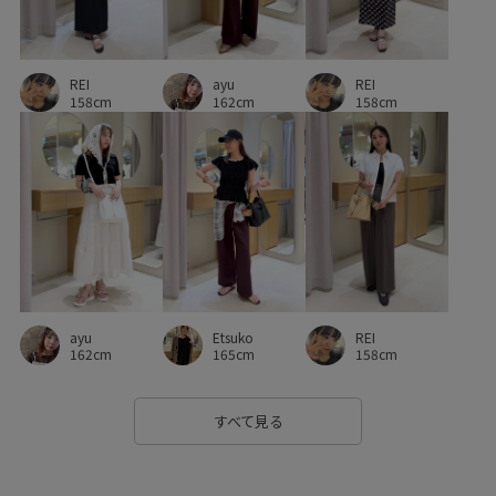
スタイリング
スッキリ
スッキリ見え
ストラップ
REI
ayu
REI
ストレッチ性
ストレートパンツ
セット
158cm
162cm
158cm
セットアップ
セットアップ対象商品
ソフトタッチ
タック
タンクトップ
テレコ素材
デイリーで活躍
デイリー使い
デニムに合わせる
トレンド
トレンド感
ハンカチ
ビスチェ
ピンタック
フェミニン
フォーマル
フォーマルシーン
REI
ayu
Etsuko
フリーサイズ
フレアスカート
ブラウス
ブラック
158cm
162cm
165cm
ヘルシー
ベルト
ベーシック
ホワイト
ボイル
すべて見る
ポリエステル
マニッシュ
マルチに活躍
マーメイドスカート
ラリエット
リネン
ロゴ刺繍