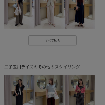
vis_pickuptops
vis_prince24ss
vis_STAYC240502
VIS_TIMESALE
Wbag_pickup
WEB限定
Web限定カラー
お手入れしやすい
きちんと感
きれいめ
こなれ感
さっと羽織れる
すべて見る
さらっとした肌触り
さらりとした
さりげないアクセント
やや長め
アクセント
インナーとして
イージーケア
二子玉川ライズのその他のスタイリング
エコバッグ
オフィス
オフィスカジュアル
オフホワイト
オーバーサイズ
オールインワン
オールシーズン
カジュアル
カップ付き
コットン
シアー
シャツ
シンプル
シンプルなデザイン
シンプルコーデ
ジャケット
スカート
スカーフ