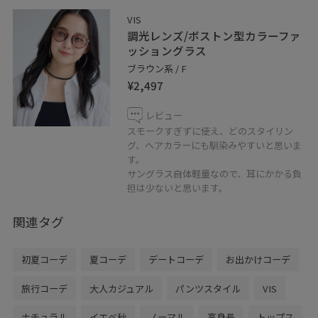
VIS
調光レンズ/ボストン型カラーファ
ッショングラス
ブラウン系 / F
¥2,497
レビュー
スモークすぎずに使え、どのスタイリン
グ、ヘアカラーにも馴染みやすいと思いま
す。
サングラス自体軽量なので、耳にかかる負
担は少ないと思います。
関連タグ
初夏コーデ
夏コーデ
デートコーデ
お出かけコーデ
旅行コーデ
大人カジュアル
パンツスタイル
VIS
ナチュラル
イエベ秋
ノーマル
高身長
トップス