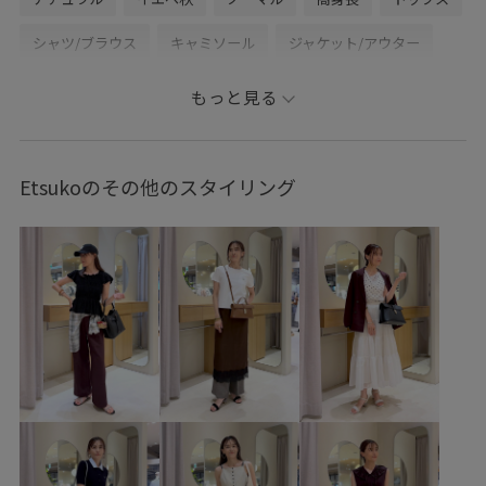
シャツ/ブラウス
キャミソール
ジャケット/アウター
テーラードジャケット
パンツ
バッグ
もっと見る
ショルダーバッグ
ファッション雑貨
サングラス
アクセサリー
ネックレス
BVF34030
BVH36160
Etsukoのその他のスタイリング
BVS36200
BVV36110
BVX36070
BVZ16150
BVZ16180
0318PRESS対象商品
26officecasual
26SSceremony
2WAYで使える
3色展開
blouse_pickup
BVX44070_BVX36070
LightAiry
outer_pickup
Tシャツ
UVケア
VIS_2026SS_POLO2
VIS_26SS
vis_26ssbag
VIS_ceremony_2026
vis_gramicci24ss
vis_gw0426
vis_okazakisae_may