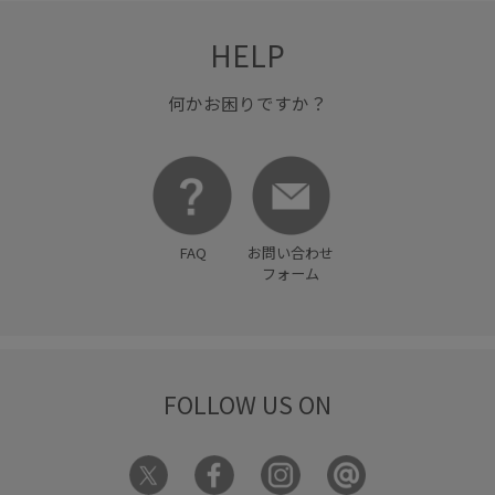
ワイドパンツ
ワイドボトム
ワンピース
伸縮性
HELP
入園式
冷んやり
刺繍がかわいい
卒園式入学式
何かお困りですか？
卒業式入学式
取り外し可能
取り外し可能なショルダー
吸水速乾
大人っぽい
幅広
抜け感
接触冷感
普段使い
普段使いも出来る
毎シーズン
洗濯OK
FAQ
お問い合わせ
洗濯機で洗える
活躍するアイテム
涼しげ
爽やか
フォーム
着やすい
着丈が選べる
着心地が良い
程よいゆとり
美easy
美easy_linen_ALL
美easyスタイル
FOLLOW US ON
美シルエット
華やか
薄手
財布
軽い着心地
透け感
長財布
限定カラー
高級感