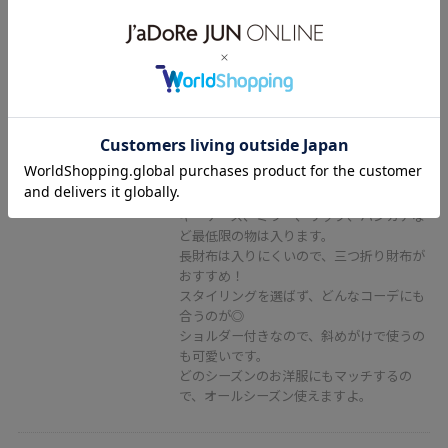
VIS
ひねり金具ワンハンドルミニショ
ルダーバッグ/2WAY,WEB限定カラ
ーあり
ブラック系 / F
¥5,489
レビュー
コンパクトながら、マチがあるので財布、
キーケース、ミラー、リップ、ハンカチな
ど最低限の物は入ります。
長財布は入りにくいので、三つ折り財布が
おすすめ！
スタイリングを選ばず、どんなコーデにも
合うのが◎
ショルダー付きなので、斜めがけで使うの
も可愛いです。
どのシーズンのお洋服にもマッチするの
で、オールシーズン使えますよ。