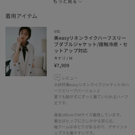
もっと見る
お気に入りのスタイリングは、
着用アイテム
♡を押していただければ【お気に入り】から
すぐにご覧いただけます◎
VIS
参考にしていただけると嬉しいです。
美easyリネンライクハーフスリー
＿＿＿＿＿＿＿＿＿＿＿＿＿＿＿＿＿＿＿＿
ブダブルジャケット/接触冷感・セ
ットアップ対応
LINEで在庫のお問い合わせや商品、
キナリ / M
コーディネートのご相談など
¥7,909
是非お気軽にお問い合わせください◎
LINEで二子玉川ライズVISスタッフにご相談は
レビュー
【友だち追加】をタップ！！
大好評美easyリネンライクジャケットのハ
ーフスリーブバージョン♪
夏でも脱がずにずっと着ていられるハーフ
丈です。
身長165cmでMサイズ着用しています。
着丈はヒップにさしかかる安心丈。
袖アームはゆとりがあるので、デザイント
ップスも着やすいです。