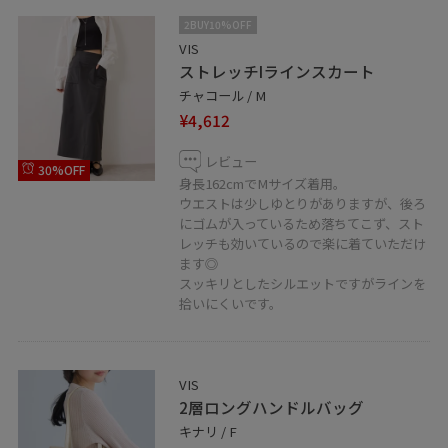
2BUY10%OFF
VIS
ストレッチIラインスカート
チャコール / M
¥4,612
レビュー
30%OFF
身長162cmでMサイズ着用。
ウエストは少しゆとりがありますが、後ろ
にゴムが入っているため落ちてこず、スト
レッチも効いているので楽に着ていただけ
ます◎
スッキリとしたシルエットですがラインを
拾いにくいです。
VIS
2層ロングハンドルバッグ
キナリ / F