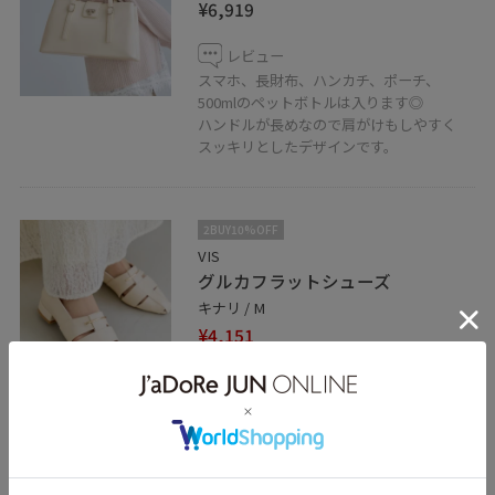
¥6,919
レビュー
スマホ、長財布、ハンカチ、ポーチ、
500mlのペットボトルは入ります◎
ハンドルが長めなので肩がけもしやすく
スッキリとしたデザインです。
2BUY10%OFF
VIS
グルカフラットシューズ
キナリ / M
¥4,151
レビュー
40%OFF
普段23cm-23.5cmでMサイズ着用していま
す。
窮屈感もなくピッタリでした！
柔らかい素材感で楽に履いていただけま
す。