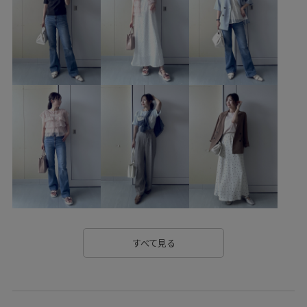
デートコーデ
お出かけコーデ
旅行コーデ
推し活コーデ
女子会コーデ
大人カジュアル
スカートスタイル
体型カバー
カジュアルコーデ
ヘルシーコーデ
フェミニンコーデ
シンプルコーデ
きれいめコーデ
VIS
ナチュラル
ブルべ夏
混合
トップス
スカート
バッグ
トートバッグ
シューズ
パンプス
BVA16010
BVC36030
BVK16130
BVX36080
MSpecial_pickup
VIS_2026SS_POLO
VIS_2026SS_POLO2
VIS_smallsize
すべて見る
Wshoes_pickup
お手入れしやすい
きれいに見える
きれいめ
こなれ感
やや長め
オフィス