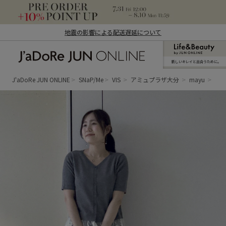
地震の影響による配送遅延について
新しいキレイと出合うために。
J'aDoRe JUN ONLINE（ジャドール ジュ
ン オンライン）
J'aDoRe JUN ONLINE
SNaP/Me
VIS
アミュプラザ大分
mayu
大