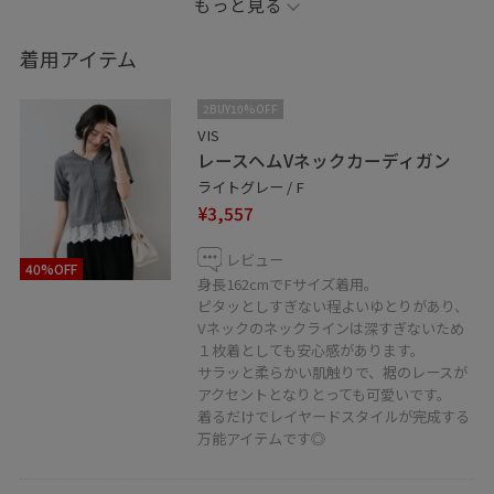
もっと見る
※店頭及び屋外での撮影画像は、光の当たり具合で色味
が異なって見える場合がございます。
着用アイテム
商品の色味らスタジオ撮影の画像をご参照ください。
2BUY10%OFF
LINEで在庫のお問い合わせや商品、コーディネートのご
VIS
レースヘムVネックカーディガン
相談など是非お気軽にお問い合わせくださいませ。
ライトグレー / F
LINEで大分アミュプラザVISスタッフにご相談は【友だち
¥3,557
追加】をタップ！！
レビュー
40%OFF
身長162cmでFサイズ着用。
ピタッとしすぎない程よいゆとりがあり、
Vネックのネックラインは深すぎないため
１枚着としても安心感があります。
サラッと柔らかい肌触りで、裾のレースが
アクセントとなりとっても可愛いです。
着るだけでレイヤードスタイルが完成する
万能アイテムです◎