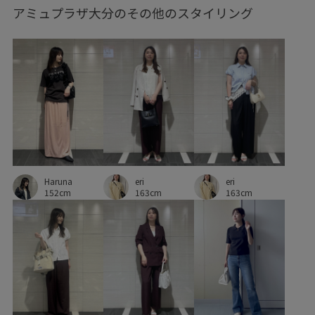
アミュプラザ大分のその他のスタイリング
オフィスカジュアル
オールシーズン
クッション
コントラスト
シャープ
シンプル
スタイルアップ
スッキリ
ストレスフリー
ストレッチ素材
スラックス
デイリー使い
デニムとの相性抜群
ニット
ニットカーディガン
ネイル
ハンドタオル
バランスが良い
ピスタチオ
ベルト
ポーチ
eri
Haruna
eri
ロングスカート
ヴィンテージ
ヴィンテージ感
163cm
152cm
163cm
伸縮性
伸縮性のある素材
低反発
女性らしさ
抜け感
普段使いも出来る
歩きやすい
甲高
疲れにくい
衝撃吸収
裏地付き
見た目以上の収納
財布
足捌きが楽
長財布
靴下