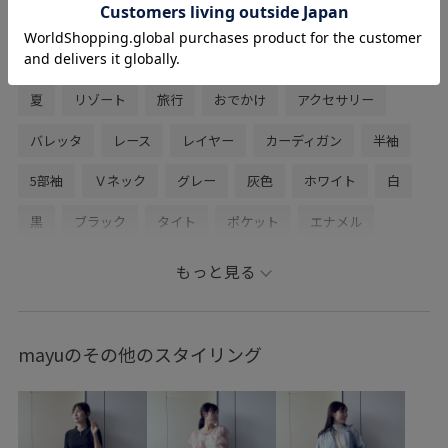
関連タグ
夏
リゾート
旅行
おでかけ
アクセサリー
バレッタ
レース
レイヤー
カーディガン
半袖
5部袖
Ｖネック
グレー
灰色
ホワイト
白
黒
ブラック
タイト
ポケット
エナメル
グルカ
スリット
台形
gw
カジュアル
もっと見る
フェミニン
綺麗め
モノトーン
無彩色
ベーシック
ベーシックカラー
ウエストゴム
mayuのその他のスタイリング
イージー
楽
初春コーデ
春コーデ
初夏コーデ
夏コーデ
授業参観日コーデ
運動会コーデ