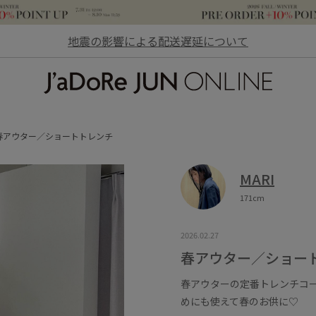
地震の影響による配送遅延について
JaDoRe JUN ONLINE
春アウター／ショートトレンチ
MARI
171cm
2026.02.27
春アウター／ショー
春アウターの定番トレンチコ
めにも使えて春のお供に♡