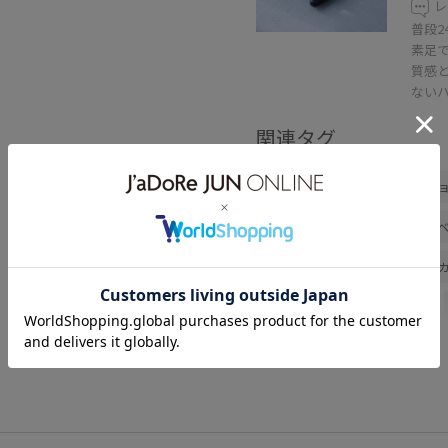
レ
普段2
素足
質感
ない
関連タグ
ショートトレンチコート
シ
ベルトディティールパンツ
ワンハンドルバッグ
ハート
高身長コーデ
ママコーデ
お出かけコーデ
大人カジュ
シンプルコーデ
VIS
スト
ニット/セーター
ジャケット