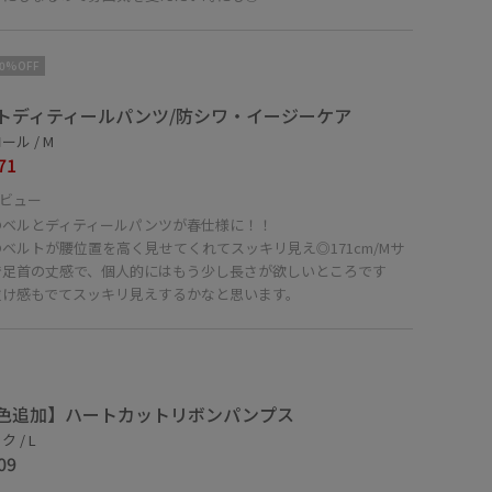
10%OFF
トディティールパンツ/防シワ・イージーケア
ール / M
71
ビュー
のベルとディティールパンツが春仕様に！！
ベルトが腰位置を高く見せてくれてスッキリ見え◎171cm/Mサ
で足首の丈感で、個人的にはもう少し長さが欲しいところです
抜け感もでてスッキリ見えするかなと思います。
色追加】ハートカットリボンパンプス
 / L
09