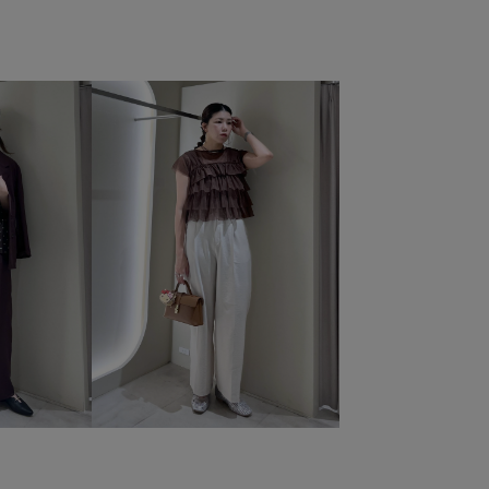
ューズ
パンプス
BVA36020
BVL36040
BVM36050
025セレモニー
26SSceremony
Tシャツ
UVケア
S
vis_bibaetops
vis_ceremony
VIS_ceremony_2026
ecommended
VIS_smallsize
vis_STAYC240502
vis_追加
kup
あたたかい
お手入れしやすい
きちんと感
た素材
さらりとした
エコバッグ
オケージョン
ル
オフショルダー
カジュアル
クッション
コート
ート丈
シワになりにくい
シンプル
ジャケット
スタイリッシュ
スタイルアップ
スッキリ
タック
チャンキーヒール
ツイード素材
テーパード
ル
ニット
ニットトップス
ハイウエスト
フィット感