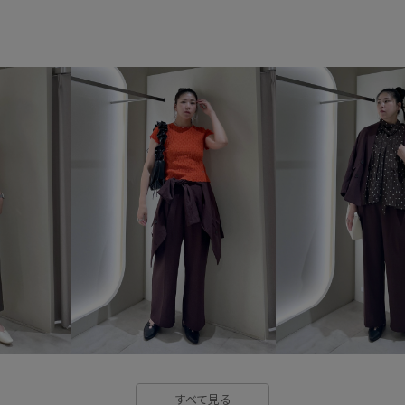
バッグ
ハンドバッグ
シ
BVS16100
BVX43261
2
VIS_2026SS_POLO
VIS_26S
vis_cityrelax
vis_directorr
visリボン
Wbag&shoes_pic
さっと羽織れる
さらっとし
オフィス
オフィスカジュア
サイズ調整
シャツ
ショ
ジャケット_pickup
スカート
ステンカラー
ストッキング
デイリー使い
デニムスタイ
すべて見る