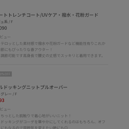
ートトレンチコート/UVケア・撥水・花粉ガード
系 / F
090
ビュー
くテロッとした素材感で撥水や花粉ガードなど機能性有りこれか
季節にもぴったりな春アウター！
は調節可能です高身長で腰丈の丈感でスッキリと着用できます。
10%OFF
ルドッキングニットプルオーバー
グレー / F
93
ビュー
もちっとした肌触りで着心地がいいニット！
ルドッキングがコーデを華やかにしてくれるのはもちろん、オフ
ルにもなるので雰囲気を変えたい時にも◎