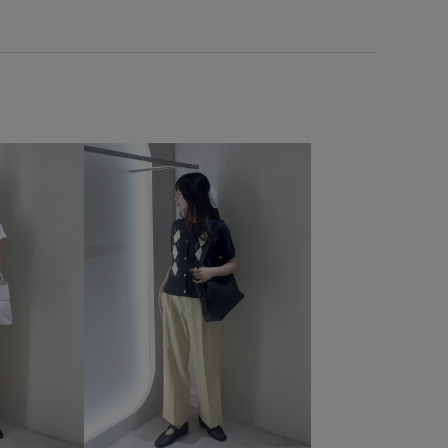
ン
フリル
フロントボタン
ベルト
ベーシック
トゥ
ポーチ
ラインが美しい
ルーズ
レース
ルダー
ワンピース
上品
人気急上昇
伸縮性
内ポケット
卒園式入学式
卒業式入学式
安定感
定番
小さいポーチ
小顔効果
幅広
使い
柔らかな雰囲気
歩きやすい
洗濯機で洗える
着回しやすい
着心地が良い
立体感
細見え
袖のフリル
足長
軽やかな素材感
軽量素材