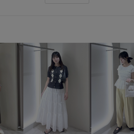
フォーマル
フォーマルシー
ボリューム感
ポインテッド
ワイドシルエット
ワンショ
低反発
光沢感
入園式
合わせやすい
学校行事
撥水機能
春カラー
普段
活躍間違いなし
着やすい
脚長効果
華やか
薄手
追加生産
長財布
靴下