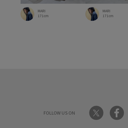
MARI
MARI
171cm
171cm
FOLLOW US ON