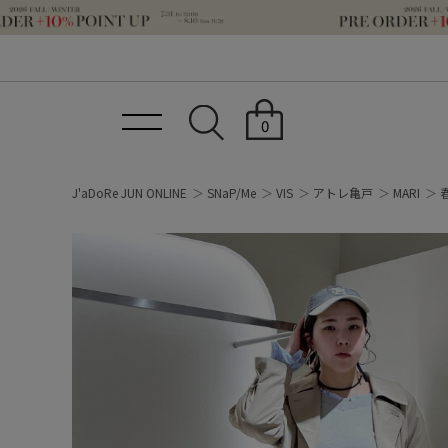
0
J'aDoRe JUN ONLINE
SNaP/Me
VIS
アトレ亀戸
MARI