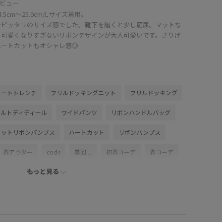
ビュー
4.5cm〜25.0cm/Lサイズ着用。
でピッタリのサイズ感でした。靴下を履くと少し窮屈。マットな
と可愛くなりすぎないリボンデザインが大人可愛いです。さりげ
ハートカットもオシャレ感◎
ョートトレンチ
フリルドッキングニット
フリルドッキング
ベルトディティール
ワイドパンツ
リボンハンドルバッグ
カットリボンパンプス
ハートカット
リボンパンプス
春アウター
code
着回し
初春コーデ
春コーデ
もっと見る
アル
パンツスタイル
カジュアルコーデ
ヘルシーコーデ
レート
ブルべ冬
混合
高身長
トップス
/アウター
トレンチコート
パンツ
スラックス