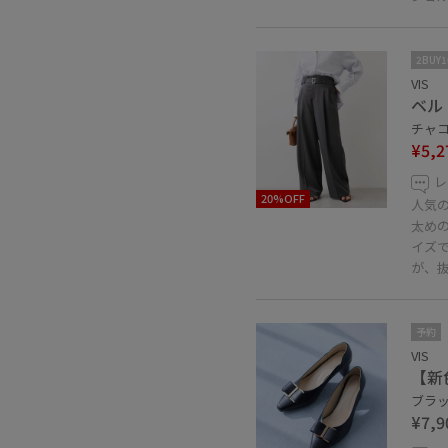
2BUY
VIS
ベル
チャコ
¥5,2
レ
20%OFF
人気
太めの
イズ
が、
予約
VIS
【新
ブラック
¥7,9