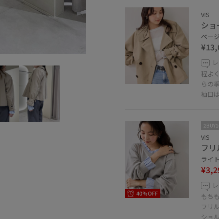
VIS
ショ
ベージュ
¥13,
レ
程よ
らの
袖口
2BUY
VIS
フリ
ライト
¥3,2
レ
40%OFF
もち
フリ
ショ