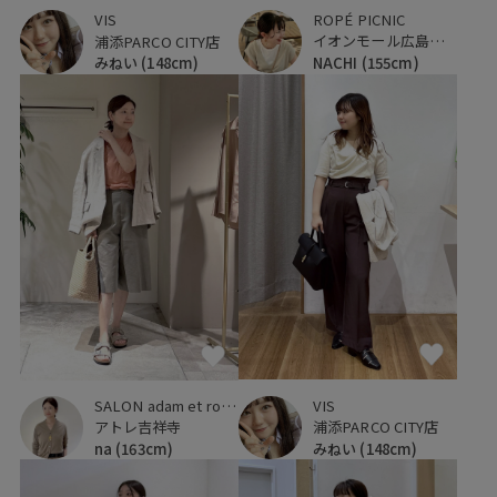
ROPÉ PICNIC
VIS
イオンモール広島府中
浦添PARCO CITY店
NACHI
(155cm)
みねい
(148cm)
VIS
SALON adam et ropé
浦添PARCO CITY店
アトレ吉祥寺
みねい
(148cm)
na
(163cm)