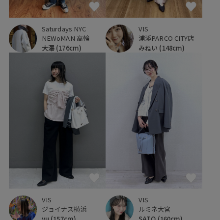
Saturdays NYC
VIS
NEWoMAN 高輪
浦添PARCO CITY店
大澤
(176cm)
みねい
(148cm)
VIS
VIS
ジョイナス横浜
ルミネ大宮
yu
(157cm)
SATO
(160cm)