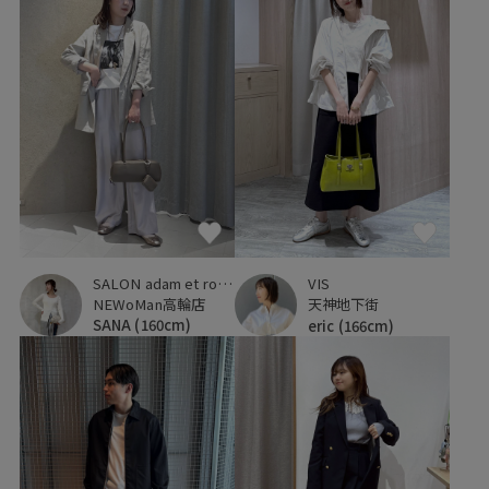
SALON adam et ropé
VIS
NEWoMan高輪店
天神地下街
SANA
(160cm)
eric
(166cm)