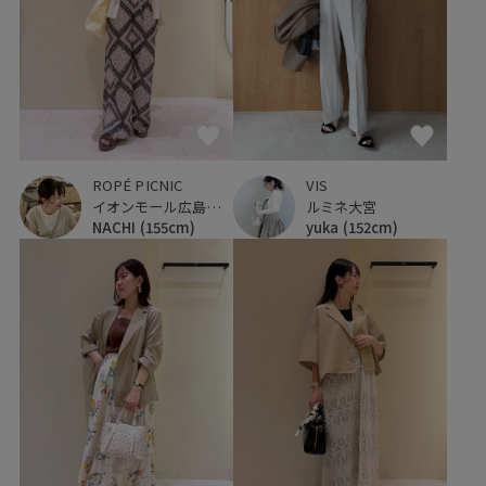
ROPÉ PICNIC
VIS
イオンモール広島府中
ルミネ大宮
NACHI
(155cm)
yuka
(152cm)