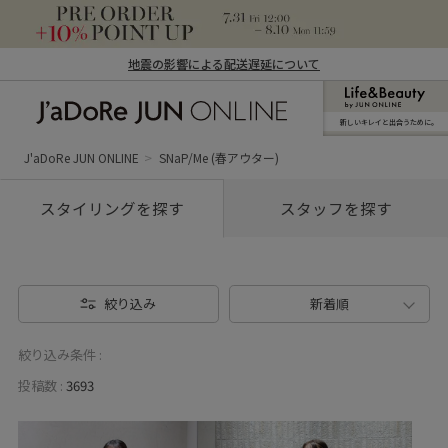
地震の影響による配送遅延について
新しいキレイと出合うために。
J'aDoRe JUN ONLINE（ジャドール ジュ
ン オンライン）
J'aDoRe JUN ONLINE
SNaP/Me (春アウター)
スタイリングを探す
スタッフを探す
絞り込み
新着順
絞り込み条件 :
投稿数 :
3693