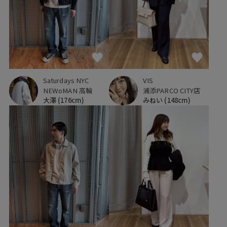
Saturdays NYC
VIS
NEWoMAN 高輪
浦添PARCO CITY店
大澤
(176cm)
みねい
(148cm)