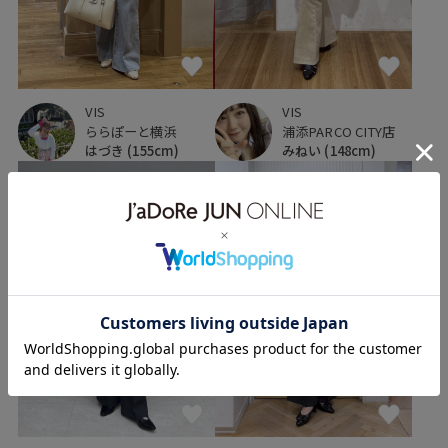
VIS
VIS
浦添PARCO CITY店
ららぽーと横浜
みねい
(148cm)
はづき
(155cm)