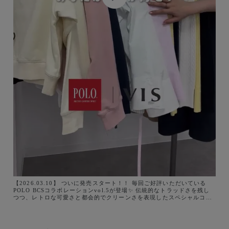
【2026.03.10】 ついに発売スタート！！ 毎回ご好評いただいている
POLO BCSコラボレーションvol.5が登場✨ 伝統的なトラッドさを残し
つつ、レトロな可愛さと都会的でクリーンさを表現したスペシャルコレ
クションです！ 春のコーディネートに取り入れたい 全5型がラインアッ
プ！ あなたはどれが好き？？ コメントで是非教えてください♪ POLO
BCS別注アイテムラインナップ↓ 🏷️【POLO BCS】 オフショルスウェッ
トトップス/WEB限定カラー ¥5,940 (税込) 品番:BVM76050 🏷️