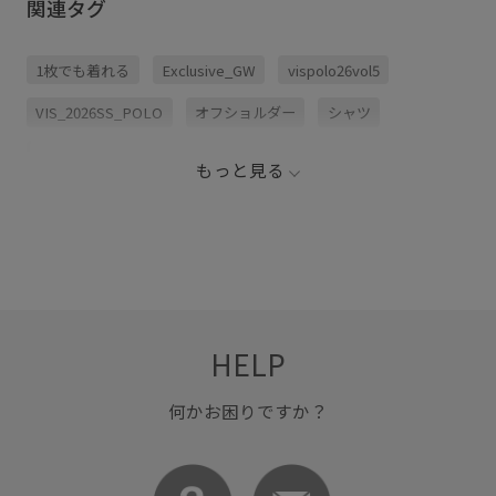
関連タグ
【POLO BCS】ベルト付きウエストタックシャツ ¥6,930 (税込) 品
番:BVH76050 🏷️【POLO BCS】ケーブルドレープトップス ¥6,930 (税
込) 品番:BVM76060 🏷️【POLO BCS】ミニケーブルノーカラーカーデ
ィガン ¥6,930 (税込) 品番:BVK76050 🏷️【POLO BCS】タックフレア
1枚でも着れる
Exclusive_GW
vispolo26vol5
スカート ¥8,910 (税込) 品番:BVC76050 📍全国のVIS店舗・オンライ
ンサイトにて発売スタート！
VIS_2026SS_POLO
オフショルダー
シャツ
スウェット
スウェットトップス
スカート
もっと見る
トップス
パンツ
ボリューム感
ボートネック
メンズライク
レイヤード
伸縮性
別注
別注アイテム
柔らかくて着心地が良い
着回しやすい
着心地が良い
程よい肉感
裏毛
限定カラー
HELP
何かお困りですか？