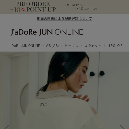
地震の影響による配送遅延について
J'aDoRe JUN ONLINE（ジャドール ジュ
ン オンライン）
J'aDoRe JUN ONLINE
VIS
(VIS)
トップス
スウェット
【POLO B