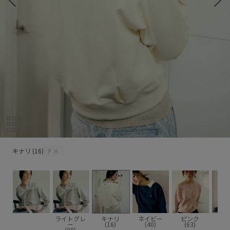
キナリ (16)
キナリ (16)
F
×
ライトグレ
キナリ
ネイビー
ピンク
ー
(16)
(40)
(63)
(08)