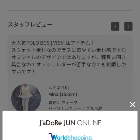
スタッフレビュー
大人気POLO BCS | VIS別注アイテム！
スウェット素材なのでラフに着やすい素材感です◎
オフショルのデザインではありますが、程良い開き
具合なのでオフショルダーが苦手な方でも挑戦しや
すいです！
ルミネ立川
Mina (158cm)
骨格： ウェーブ
パーソナルカラー： ブルべ夏
普段のトップスサイズ： M
着用サイズ : F
カラー : キナリ (16)