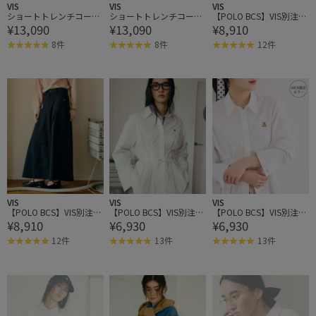
VIS
VIS
VIS
ショートトレンチコー
ショートトレンチコー
【POLO BCS】VIS別注タ
¥13,090
¥13,090
¥8,910
ト/UVケア・撥水・花粉
ト/UVケア・撥水・花粉
ックフレアスカート
ガード
ガード
8件
8件
12件
VIS
VIS
VIS
【POLO BCS】VIS別注タ
【POLO BCS】VIS別注ベ
【POLO BCS】VIS別注ベ
¥8,910
¥6,930
¥6,930
ックフレアスカート
ルト付きウエストタック
ルト付きウエストタック
シャツブラウス
シャツブラウス
12件
13件
13件