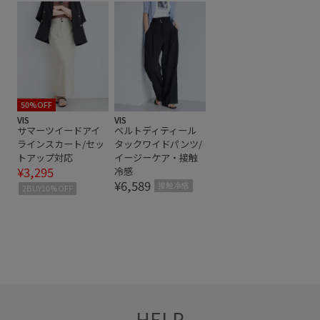
リブ編み
ワイドパンツ
二の腕が隠れる
五分袖
伸縮性
大人っぽい
快適
快適な着心地
抜け感
毛玉になりにくい
涼しげ
立体感
細く見える
華やか
薄手
透け感
高見え
50%OFF
VIS
VIS
サマーツイードアイ
ベルトディティール
ラインスカート/セッ
タックワイドパンツ/
トアップ対応
イージーケア・接触
¥3,295
冷感
¥6,589
接触冷感
2BUY10%OFF
HELP