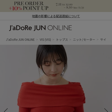
地震の影響による配送遅延について
J'aDoRe JUN ONLINE（ジャドール ジュ
ン オンライン）
J'aDoRe JUN ONLINE
VIS
(VIS)
トップス
ニット/セーター
サイドギ