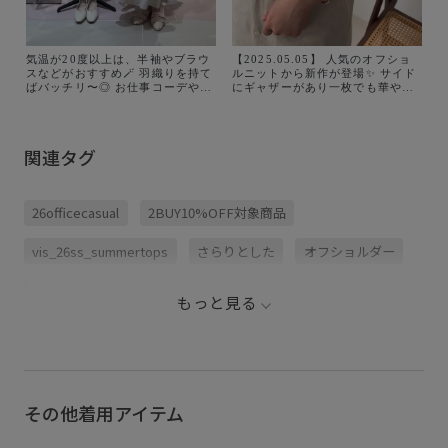
気温が20度以上は、半袖やブラウ
【2025.05.05】 人気のオフショ
スなどがおすすめ🪄 羽織りを持て
ルニットから新作が登場✨ サイド
ばバッチリ〜◎ お仕事コーデやお
にギャザーがあり一枚でも華やか
出かけコーデなど シーン幅広く着
にきまる！ 涼し気なシャリ感のあ
れるおすすめコーデ5つ！ 私のお
るリブ編みニットで 夏も活躍しま
気に入りは、最近リアルバイした
す☀️ アイテム詳細↓ 🏷️サイドギャ
オフショルトップス！ VISのオフ
ザーオフショル5分袖ニット
関連タグ
ショルトップスは大人気です✨ マ
¥5,489 (税込) 品番:BVM36250
チが付いているから、肩が出過ぎ
販売中↓ オフホワイト・ブラウ
ない美シルエット 合わせやすいホ
ン・ネイビー・ブルー系 5月下旬
ワイトをゲットしたよ🏷️ 今から長
頃入荷↓ キナリ・レッド系
26officecasual
2BUY10%OFF対象商品
く着れるアイテムぜひ参考に〜◎
@jadorejunonline
vis_26ss_summertops
さらりとした
オフショルダー
コントラスト
コーディネートしやすい
サマーニット
もっと見る
シャリ感
シンプル
スタイリッシュ
ソフトな風合い
デコルテライン
ドライ
ドライタッチ
ニット
ニュアンスがある
パンツ
その他着用アイテム
フィット感
マーメイドスカート
リブニット