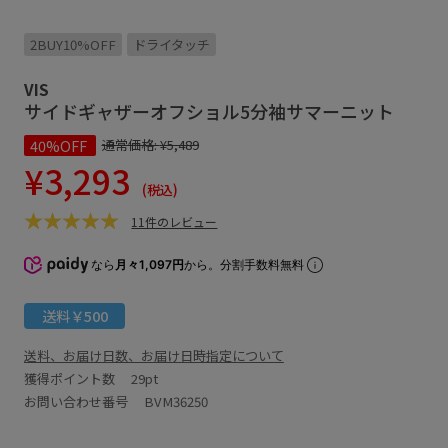
2BUY10%OFF
ドライタッチ
VIS
サイドギャザーオフショル5分袖サマーニット
40%OFF
通常価格:
¥5,489
¥3,293
(税込)
11件のレビュー
なら
月々1,097円
から。分割手数料無料
送料￥500
送料、お届け日数、お届け日時指定について
獲得ポイント数
29pt
お問い合わせ番号 BVM36250