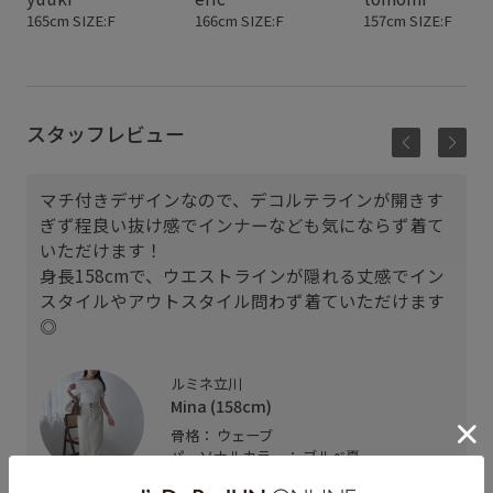
165cm SIZE:F
166cm SIZE:F
157cm SIZE:F
スタッフレビュー
マチ付きデザインなので、デコルテラインが開きす
ぎず程良い抜け感でインナーなども気にならず着て
いただけます！
身長158cmで、ウエストラインが隠れる丈感でイン
スタイルやアウトスタイル問わず着ていただけます
◎
ルミネ立川
Mina (158cm)
骨格： ウェーブ
パーソナルカラー： ブルべ夏
普段のトップスサイズ： M