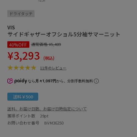
ドライタッチ
VIS
サイドギャザーオフショル5分袖サマーニット
40%OFF
通常価格:
¥5,489
¥3,293
(税込)
11件のレビュー
なら
月々1,097円
から。分割手数料無料
送料￥500
送料、お届け日数、お届け日時指定について
獲得ポイント数
29pt
お問い合わせ番号 BVM36250