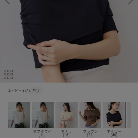
ネイビー (40)
ネイビー (40)
F
○
オフホワイ
キナリ
ブラウン
ネイビー
ブル
ト
(16)
(22)
(40)
(4
(15)