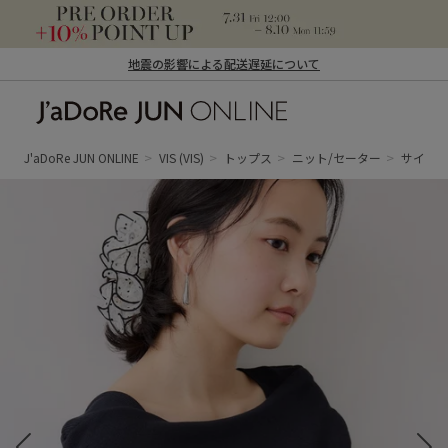
地震の影響による配送遅延について
J'aDoRe JUN ONLINE（ジャドール ジュ
ン オンライン）
J'aDoRe JUN ONLINE
VIS
(VIS)
トップス
ニット/セーター
サイドギ