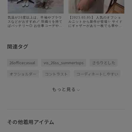
気温が20度以上は、半袖やブラウ
【2025.05.05】 人気のオフショ
スなどがおすすめ🪄 羽織りを持て
ルニットから新作が登場✨ サイド
ばバッチリ〜◎ お仕事コーデやお
にギャザーがあり一枚でも華やか
出かけコーデなど シーン幅広く着
にきまる！ 涼し気なシャリ感のあ
れるおすすめコーデ5つ！ 私のお
るリブ編みニットで 夏も活躍しま
気に入りは、最近リアルバイした
す☀️ アイテム詳細↓ 🏷️サイドギャ
オフショルトップス！ VISのオフ
ザーオフショル5分袖ニット
関連タグ
ショルトップスは大人気です✨ マ
¥5,489 (税込) 品番:BVM36250
チが付いているから、肩が出過ぎ
販売中↓ オフホワイト・ブラウ
ない美シルエット 合わせやすいホ
ン・ネイビー・ブルー系 5月下旬
ワイトをゲットしたよ🏷️ 今から長
頃入荷↓ キナリ・レッド系
26officecasual
vis_26ss_summertops
さらりとした
く着れるアイテムぜひ参考に〜◎
@jadorejunonline
オフショルダー
コントラスト
コーディネートしやすい
サマーニット
シャリ感
シンプル
スタイリッシュ
もっと見る
ソフトな風合い
デコルテライン
ドライ
ドライタッチ
ニット
ニュアンスがある
パンツ
フィット感
マーメイドスカート
リブニット
その他着用アイテム
リブ編み
ワイドパンツ
二の腕が隠れる
五分袖