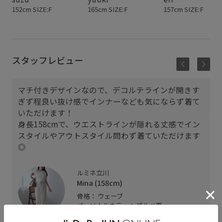
152cm SIZE:F
165cm SIZE:F
157cm SIZE:F
スタッフレビュー
マチ付きデザインなので、デコルテラインが開きす
ぎず程良い抜け感でインナーなども気にならず着て
いただけます！
身長158cmで、ウエストラインが隠れる丈感でイン
スタイルやアウトスタイル問わず着ていただけます
◎
ルミネ立川
Mina (158cm)
骨格： ウェーブ
パーソナルカラー： ブルべ夏
普段のトップスサイズ： M