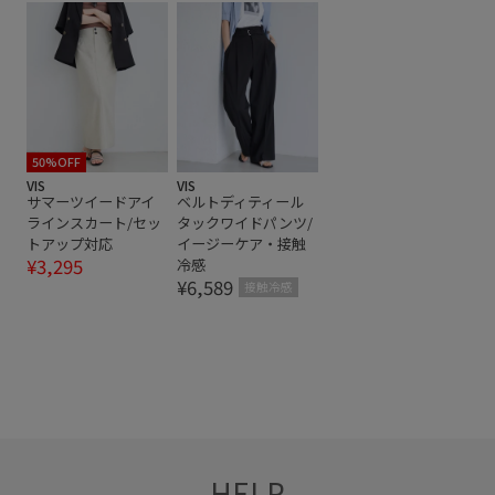
伸縮性
大人っぽい
快適
快適な着心地
抜け感
毛玉になりにくい
涼しげ
立体感
細く見える
華やか
薄手
透け感
高見え
50%OFF
VIS
VIS
サマーツイードアイ
ベルトディティール
ラインスカート/セッ
タックワイドパンツ/
トアップ対応
イージーケア・接触
¥3,295
冷感
¥6,589
接触冷感
HELP