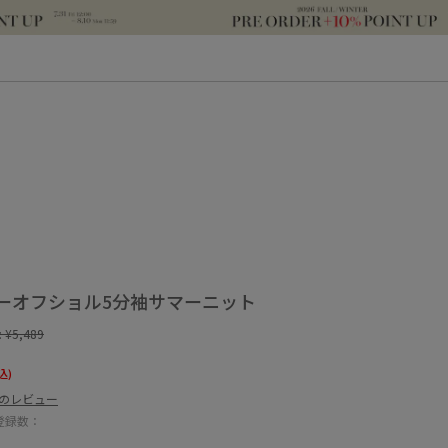
ーオフショル5分袖サマーニット
:
¥5,489
込)
件のレビュー
登録数：