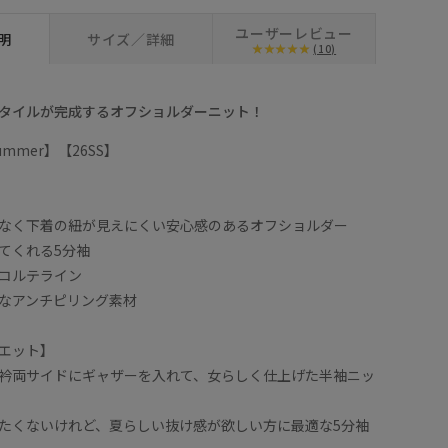
ユーザーレビュー
明
サイズ／詳細
(10)
タイルが完成するオフショルダーニット！
/Summer】【26SS】
なく下着の紐が見えにくい安心感のあるオフショルダー
てくれる5分袖
コルテライン
なアンチピリング素材
エット】
衿両サイドにギャザーを入れて、女らしく仕上げた半袖ニッ
たくないけれど、夏らしい抜け感が欲しい方に最適な5分袖