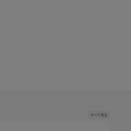
デコルテラインが開きすぎず程良い抜け感でインナー
マチ付き
だけます！
なども気
トラインが隠れる丈感でインスタイルやアウトスタイル問
身長15
わず着て
着用サイズ : F
カラー : ブルー系 (47)
すべて見る