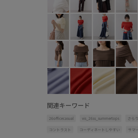
関連キーワード
26officecasual
vis_26ss_summertops
さら
コントラスト
コーディネートしやすい
サマ