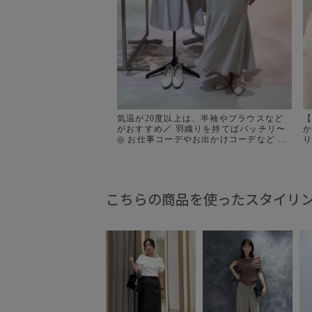
気温が20度以上は、半袖やブラウスなど
【
がおすすめ🪄 羽織りを持てばバッチリ〜
から
◎ お仕事コーデやお出かけコーデなど シ
り
ーン幅広く着れるおすすめコーデ5つ！ 私
ャ
のお気に入りは、最近リアルバイしたオ
します☀️
フショルトップス！ VISのオフショルト
ー
ップスは大人気です✨ マチが付いている
品番:
から、肩が出過ぎない美シルエット 合わ
ブ
こちらの商品を使ったスタイリ
せやすいホワイトをゲットしたよ🏷️ 今か
入
ら長く着れるアイテムぜひ参考に〜◎
@jadorejunonline