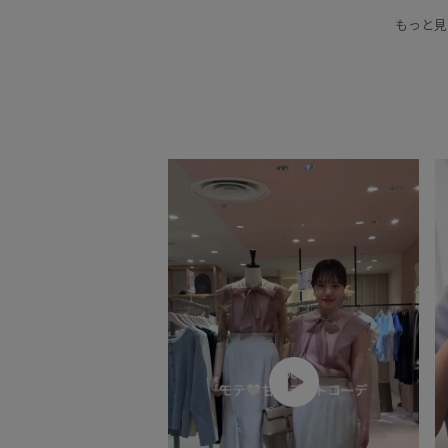
スタイリッシュ
ソフトな風合い
デコルテラ
もっと見
ニット
ニュアンスがある
パンツ
フィッ
リブニット
リブ編み
ワイドパンツ
二の
大人っぽい
快適
快適な着心地
抜け感
細く見える
華やか
薄手
透け感
高見