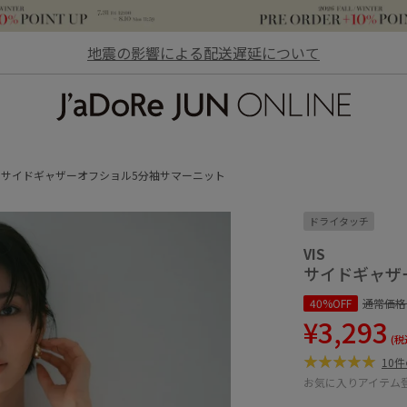
地震の影響による配送遅延について
JaDoRe JUN ONLINE
サイドギャザーオフショル5分袖サマーニット
ドライタッチ
VIS
サイドギャザ
40%OFF
通常価格
¥3,293
(税
10
お気に入りアイテム