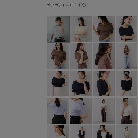
オフホワイト (15)
F
○