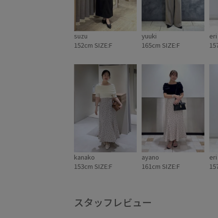
suzu
yuuki
eri
152cm SIZE:F
165cm SIZE:F
15
kanako
ayano
eri
153cm SIZE:F
161cm SIZE:F
15
スタッフレビュー