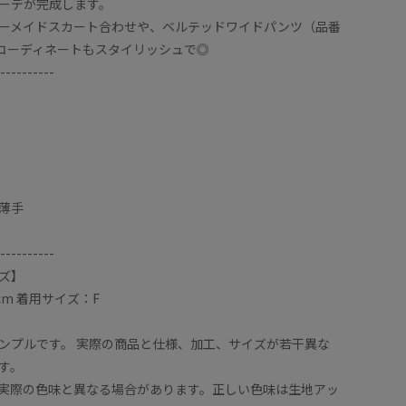
ーデが完成します。
ーメイドスカート合わせや、ベルテッドワイドパンツ（品番
とのコーディネートもスタイリッシュで◎
----------
薄手
----------
ズ】
cm 着用サイズ：F
ンプルです。 実際の商品と仕様、加工、サイズが若干異な
す。
実際の色味と異なる場合があります。正しい色味は生地アッ