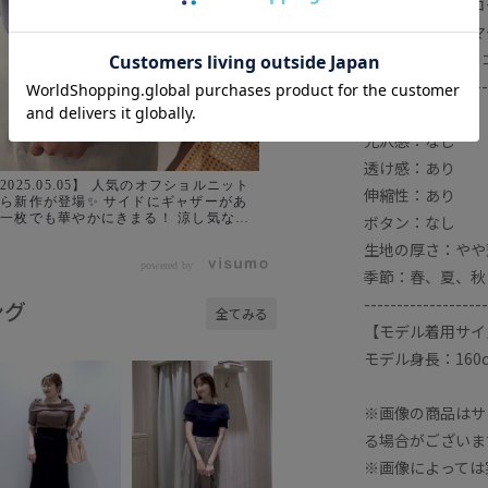
やかなお出かけコ
ウエストインでマ
BVS16300）
-------------------
裏地：なし
光沢感：なし
透け感：あり
2025.05.05】 人気のオフショルニット
伸縮性：あり
新作が登場✨ サイドにギャザーがあ
一枚でも華やかにきまる！ 涼し気なシ
ボタン：なし
リ感のあるリブ編みニットで 夏も活躍
生地の厚さ：やや
 アイテム詳細↓ 🏷️サイドギャザ
オフショル5分袖ニット ¥5,489 (税込)
powered by
季節：春、夏、秋
BVM36250 販売中↓ オフホワイト・
ラウン・ネイビー・ブルー系 5月下旬頃
-------------------
ング
全てみる
荷↓ キナリ・レッド系
【モデル着用サイ
モデル身長：160
※画像の商品はサ
る場合がございま
※画像によっては