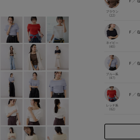
F
／
キナリ (16)
F
○
ブラウン
（22）
F
／
ネイビー
（40）
F
／
ブルー系
（47）
F
／
レッド系
（62）