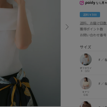
なら
月々
送料￥500
送料、お届け日数
獲得ポイント
お問い合わせ番号 
サイズ
F
／
オフホワイ
ト （15）
F
／
キナリ
（16）