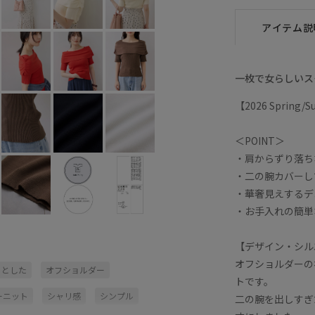
アイテム説
一枚で女らしいス
【2026 Spring
＜POINT＞
・肩からずり落ち
・二の腕カバーし
・華奢見えするデ
・お手入れの簡単
【デザイン・シル
オフショルダーの
りとした
オフショルダー
トです。
ーニット
シャリ感
シンプル
二の腕を出しすぎ