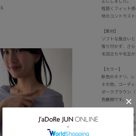
丈にしました。
イン
ドライ
ドライタッチ
る
程良くフィット感
ト感
マーメイドスカート
地のコントラスト
腕が隠れる
五分袖
伸縮性
【素材】
毛玉になりにくい
涼しげ
立体感
ソフトな風合いと
張り付かず、さら
え
毛羽立ちや毛玉が
【カラー】
新色のキナリ、レ
その他、コーディ
ダークブラウン（
色展開です。
【おすすめのスタ
通勤コーデにもお
サイドギャザーが