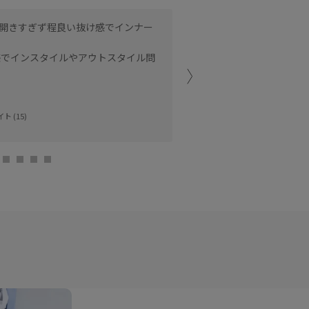
開きすぎず程良い抜け感でインナー
マチ付きデザインなので、
なども気にならず着ていた
感でインスタイルやアウトスタイル問
身長158cmで、ウエス
わず着ていただけます◎
ルミネ立川
ト (15)
Mina (158cm)