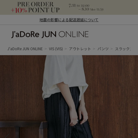
地震の影響による配送遅延について
J'aDoRe JUN ONLINE（ジャドール ジュ
ン オンライン）
J'aDoRe JUN ONLINE
VIS
(VIS)
アウトレット
パンツ
スラックス