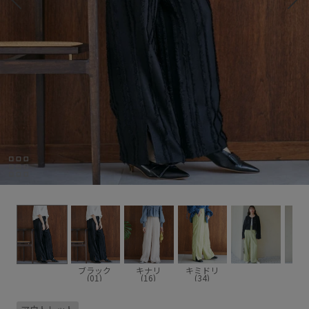
ブラック
キナリ
キミドリ
(01)
(16)
(34)