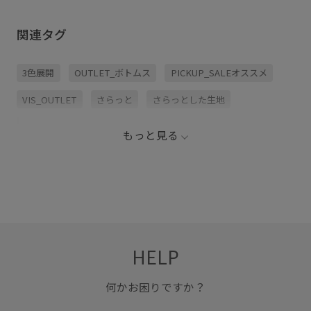
関連タグ
3色展開
OUTLET_ボトムス
PICKUP_SALEオススメ
VIS_OUTLET
さらっと
さらっとした生地
さらりとした
さりげない
ウエストがゴム
もっと見る
カジュアル
キナリ
グリーン
コーディネートのアクセント
ゴム仕様
シャツ
スウェット
スタイリング
トップス
パンツ
フェミニン
フリル
フリンジ
ブラウス
HELP
ブラック
ベーシック
ワイドパンツ
履き心地が良い
程よいボリューム
裏地付き
何かお困りですか？
透け感がない