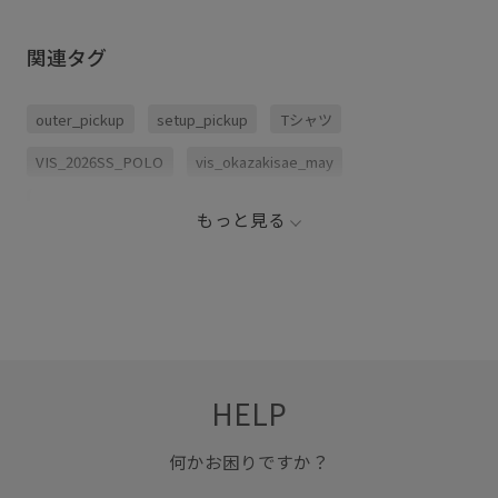
チの風合いで着心地の良い合繊素材を使用 ・美シルエット＆セットアッ
プ対応可能で、簡単にキレイにコーデが決まる ・地球環境に優しいエコ
素材を使用
関連タグ
outer_pickup
setup_pickup
Tシャツ
VIS_2026SS_POLO
vis_okazakisae_may
vis_shikanoma
お手入れしやすい
さっと羽織れる
もっと見る
さらりとした
ゆったり
イージーケア
カジュアル
ジップアップ
スカート
ステッチ
セットアップ
セットアップ対象商品
ソフトタッチ
デイリーで活躍
ニット
フェミニン
フリル
ブルゾン
HELP
ベーシック
ポリエステル
ワンピース
冷んやり
接触冷感
洗濯OK
洗濯機で洗える
着心地が良い
何かお困りですか？