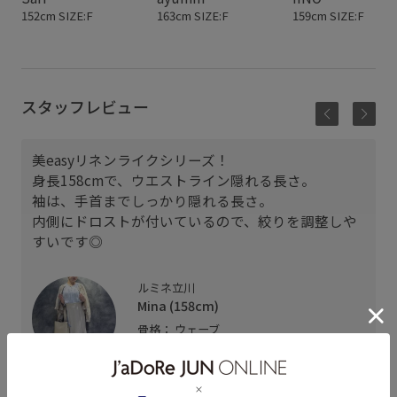
152cm SIZE:F
163cm SIZE:F
159cm SIZE:F
スタッフレビュー
美easyリネンライクシリーズ！
身長158cmで、ウエストライン隠れる長さ。
袖は、手首までしっかり隠れる長さ。
内側にドロストが付いているので、絞りを調整しや
すいです◎
ルミネ立川
Mina (158cm)
骨格： ウェーブ
パーソナルカラー： ブルべ夏
普段のトップスサイズ： M
着用サイズ : F