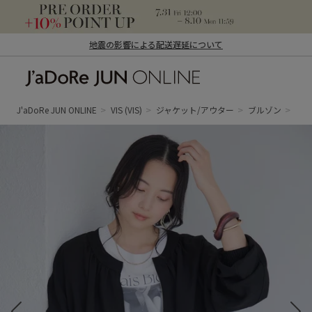
地震の影響による配送遅延について
J'aDoRe JUN ONLINE（ジャドール ジュ
ン オンライン）
J'aDoRe JUN ONLINE
VIS
(VIS)
ジャケット/アウター
ブルゾン
美e