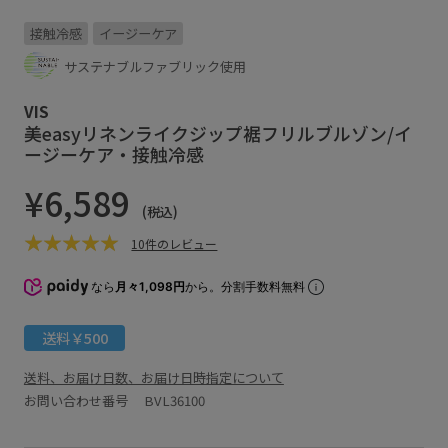
接触冷感
イージーケア
サステナブルファブリック使用
VIS
美easyリネンライクジップ裾フリルブルゾン/イ
ージーケア・接触冷感
¥6,589
(税込)
10件のレビュー
なら
月々1,098円
から。分割手数料無料
送料￥500
送料、お届け日数、お届け日時指定について
お問い合わせ番号 BVL36100