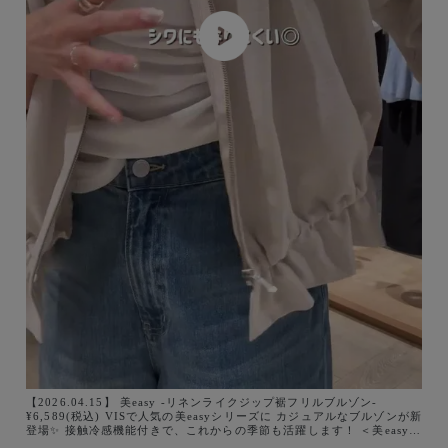
【2026.04.15】 美easy -リネンライクジップ裾フリルブルゾン-
¥6,589(税込) VISで人気の美easyシリーズに カジュアルなブルゾンが新
登場✨ 接触冷感機能付きで、これからの季節も活躍します！ ＜美easyシ
リーズ＞ ・自宅でのお洗濯が可能！イージーケアが叶う ・ソフトタッ